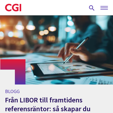
Skip
to
main
content
BLOGG
Från LIBOR till framtidens
referensräntor: så skapar du