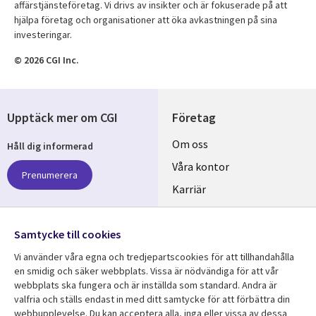
affärstjänsteföretag. Vi drivs av insikter och är fokuserade på att
hjälpa företag och organisationer att öka avkastningen på sina
investeringar.
© 2026 CGI Inc.
Upptäck mer om CGI
Företag
Useful
Om oss
Håll dig informerad
links
Våra kontor
Prenumerera
SWEDEN
Karriär
Hållbarhet
Samtycke till cookies
Följ oss
Vi använder våra egna och tredjepartscookies för att tillhandahålla
Social
en smidig och säker webbplats. Vissa är nödvändiga för att vår
Media
webbplats ska fungera och är inställda som standard. Andra är
SWEDEN
valfria och ställs endast in med ditt samtycke för att förbättra din
webbupplevelse. Du kan acceptera alla, inga eller vissa av dessa