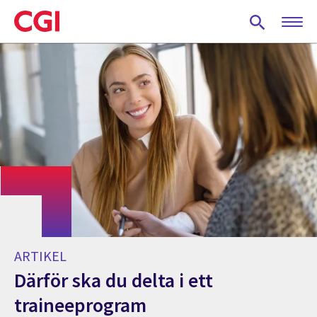
Skip
to
main
content
ARTIKEL
Därför ska du delta i ett
traineeprogram