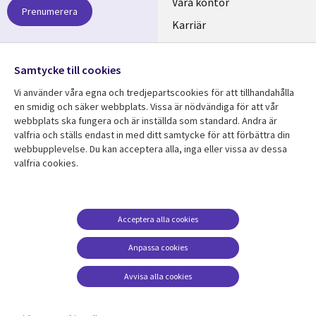
links
Våra kontor
Prenumerera
SWEDEN
Karriär
Hållbarhet
Samtycke till cookies
Följ oss
Vi använder våra egna och tredjepartscookies för att tillhandahålla
Social
en smidig och säker webbplats. Vissa är nödvändiga för att vår
Media
webbplats ska fungera och är inställda som standard. Andra är
SWEDEN
valfria och ställs endast in med ditt samtycke för att förbättra din
webbupplevelse. Du kan acceptera alla, inga eller vissa av dessa
valfria cookies.
Resurscenter
Support
Library
Legal
Kundcase
Integritet och
dataskydd
Links
SWEDEN
Nyheter
Acceptera alla cookies
Accessibility
SWEDEN
Artiklar
Anpassa cookies
Terms of Use
Blogg
Hantering av cookies
Avvisa alla cookies
Event
Viewpoints