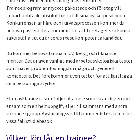
Ofta krävs även en fullständig masterexamen.
Traineeprogram är mycket påkostade och företag vill
enbart anlita de absolut bästa till sina nyckelpositioner.
Konkurrensen är hård och i urvalsprocessen kommer du
behöva passera flera moment för att företaget ska kunna
säkerställa att du är deras mest kompetenta kandidat.
Du kommer behöva lämna in CV, betyg och liknande
meriter. Det är även vanligt med arbetspsykologiska tester
som mäter problemlösningsförmåga och generell
kompetens. Det förekommer även tester för att kartlägga
dina personliga styrkor.
Efter avklarade tester följer ofta case som du antingen gör
ensam som en hemuppgift, eller tillsammans med andra
sökande i grupp. Avslutningsvis tillkommer intervjuer och i
vissa fall studiebesök.
Vilken lön får en trainee?