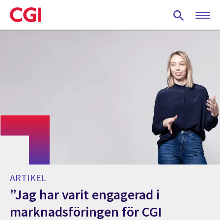
Skip
to
main
content
ARTIKEL
”Jag har varit engagerad i
marknadsföringen för CGI