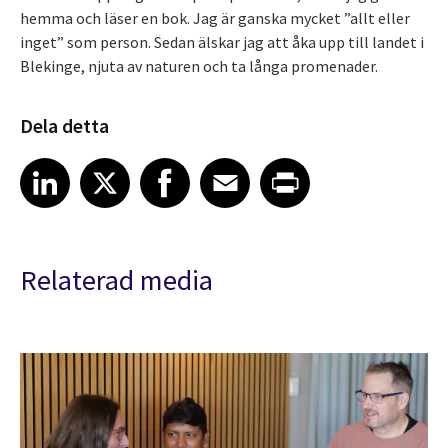
hemma och läser en bok. Jag är ganska mycket ”allt eller
inget” som person. Sedan älskar jag att åka upp till landet i
Blekinge, njuta av naturen och ta långa promenader.
Dela detta
Share article on LinkedIn
Share article on X
Share article on Facebook
Share article on Email
Share article on Print
LinkedIn
X
Facebook
Email
Print
Relaterad media