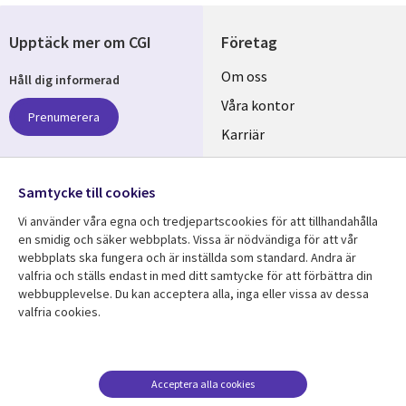
Upptäck mer om CGI
Företag
Useful
Om oss
Håll dig informerad
links
Våra kontor
Prenumerera
SWEDEN
Karriär
Hållbarhet
Samtycke till cookies
Följ oss
Vi använder våra egna och tredjepartscookies för att tillhandahålla
Social
en smidig och säker webbplats. Vissa är nödvändiga för att vår
Media
webbplats ska fungera och är inställda som standard. Andra är
SWEDEN
valfria och ställs endast in med ditt samtycke för att förbättra din
webbupplevelse. Du kan acceptera alla, inga eller vissa av dessa
valfria cookies.
Resurscenter
Support
Library
Legal
Kundcase
Integritet och
dataskydd
Links
SWEDEN
Nyheter
Acceptera alla cookies
Accessibility