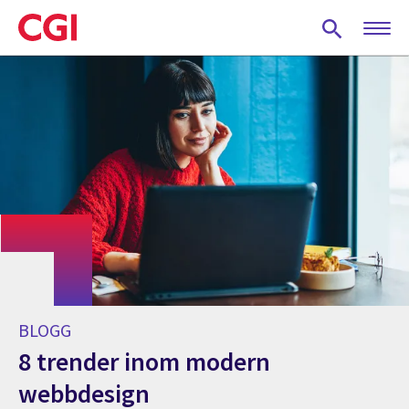
Skip
to
main
content
BLOGG
8 trender inom modern
webbdesign