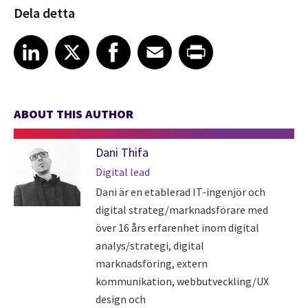
Dela detta
Share article on LinkedIn
Share article on X
Share article on Facebook
Share article on Email
Share article on Print
LinkedIn
X
Facebook
Email
Print
ABOUT THIS AUTHOR
Dani Thifa
Digital lead
Dani är en etablerad IT-ingenjör och
digital strateg/marknadsförare med
över 16 års erfarenhet inom digital
analys/strategi, digital
marknadsföring, extern
kommunikation, webbutveckling/UX
design och