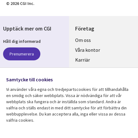
© 2026 CGI Inc.
Upptäck mer om CGI
Företag
Useful
Om oss
Håll dig informerad
links
Våra kontor
Prenumerera
SWEDEN
Karriär
Hållbarhet
Samtycke till cookies
Följ oss
Vi använder våra egna och tredjepartscookies för att tillhandahålla
Social
en smidig och säker webbplats. Vissa är nödvändiga för att vår
Media
webbplats ska fungera och är inställda som standard. Andra är
SWEDEN
valfria och ställs endast in med ditt samtycke för att förbättra din
webbupplevelse. Du kan acceptera alla, inga eller vissa av dessa
valfria cookies.
Resurscenter
Support
Library
Legal
Kundcase
Integritet och