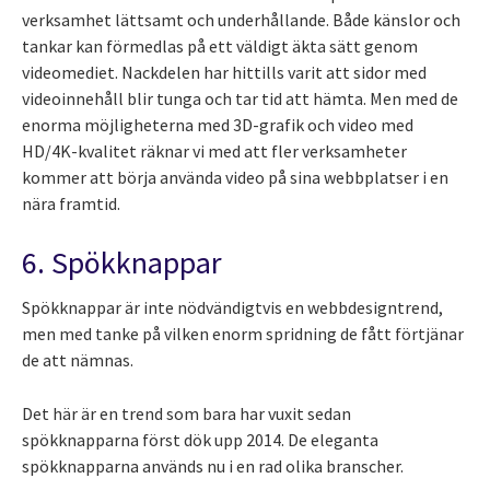
verksamhet lättsamt och underhållande. Både känslor och
tankar kan förmedlas på ett väldigt äkta sätt genom
videomediet. Nackdelen har hittills varit att sidor med
videoinnehåll blir tunga och tar tid att hämta. Men med de
enorma möjligheterna med 3D-grafik och video med
HD/4K-kvalitet räknar vi med att fler verksamheter
kommer att börja använda video på sina webbplatser i en
nära framtid.
6. Spökknappar
Spökknappar är inte nödvändigtvis en webbdesigntrend,
men med tanke på vilken enorm spridning de fått förtjänar
de att nämnas.
Det här är en trend som bara har vuxit sedan
spökknapparna först dök upp 2014. De eleganta
spökknapparna används nu i en rad olika branscher.