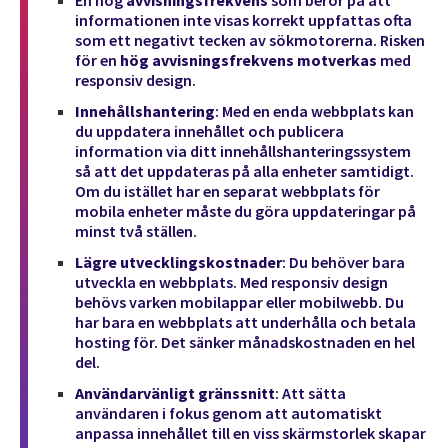
En hög
avvisningsfrekvens
som beror på att
informationen inte visas korrekt uppfattas ofta
som ett negativt tecken av sökmotorerna. Risken
för en
hög avvisningsfrekvens motverkas
med
responsiv design.
Innehållshantering
: Med en enda webbplats kan
du uppdatera innehållet och publicera
information via ditt innehållshanteringssystem
så att det uppdateras på alla enheter samtidigt.
Om du istället har en separat webbplats för
mobila enheter måste du göra uppdateringar på
minst två ställen.
Lägre utvecklingskostnader
: Du behöver bara
utveckla en webbplats. Med responsiv design
behövs varken mobilappar eller mobilwebb. Du
har bara en webbplats att underhålla och betala
hosting för. Det sänker månadskostnaden en hel
del.
Användarvänligt gränssnitt
: Att sätta
användaren i fokus genom att automatiskt
anpassa innehållet till en viss skärmstorlek skapar