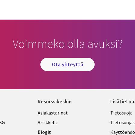
Voimmeko olla avuksi?
ota yhteyttä
Resurssikeskus
Lisätietoa
Library
Legal
Asiakastarinat
Tietosuoja
Links
FINLA
ESG
Artikkelit
Tietosuojas
FINLAND
Blogit
Käyttöehdo