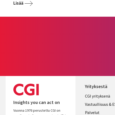
Lisää
Yrityksestä
Useful
CGI yrityksenä
Insights you can act on
links
Vastuullisuus & 
Vuonna 1976 perustettu CGI on
FINLAND
Palvelut