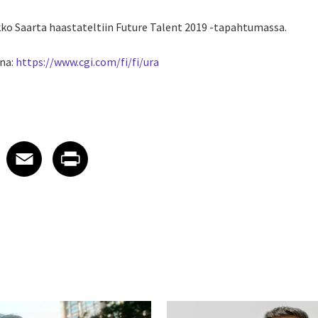
ikko Saarta haastateltiin Future Talent 2019 -tapahtumassa.
ana:
https://www.cgi.com/fi/fi/ura
 on LinkedIn
icle on X
e article on Facebook
Share article on Email
Share article on Print
Facebook
Email
Print