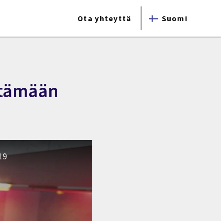
Ota yhteyttä
Suomi
ittämään
19