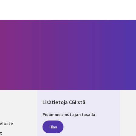
Lisätietoja CGI:stä
Pidämme sinut ajan tasalla
ND
eloste
Tilaa
t