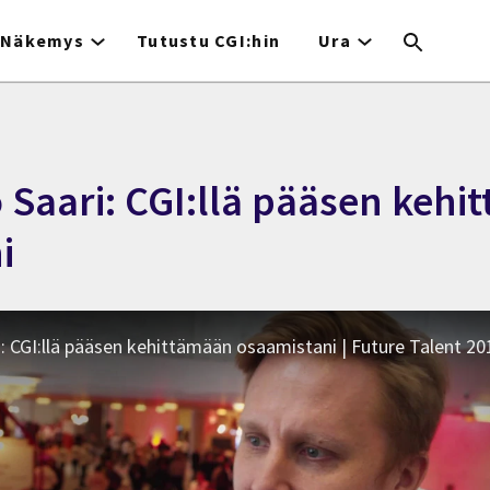
Näkemys
Tutustu CGI:hin
Ura
o Saari: CGI:llä pääsen keh
i
ri: CGI:llä pääsen kehittämään osaamistani | Future Talent 20