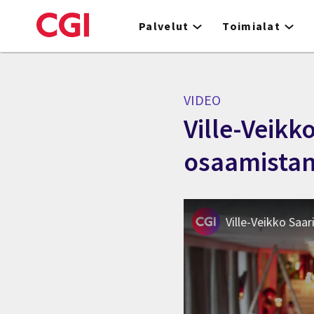
Skip
to
Palvelut
Toimialat
main
content
VIDEO
Ville-Veikk
osaamistan
Ville-Veikko Saa