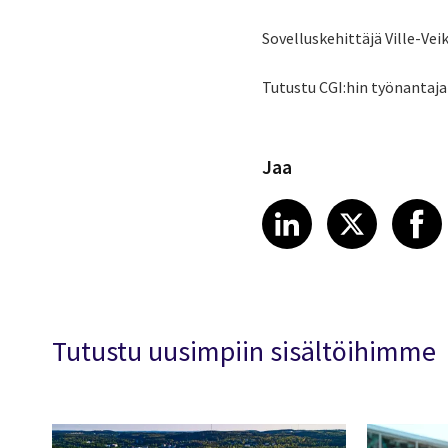
Sovelluskehittäjä Ville-Ve
Tutustu CGI:hin työnantaj
Jaa
Share article
Share art
Shar
LinkedIn
X
Tutustu uusimpiin sisältöihimme