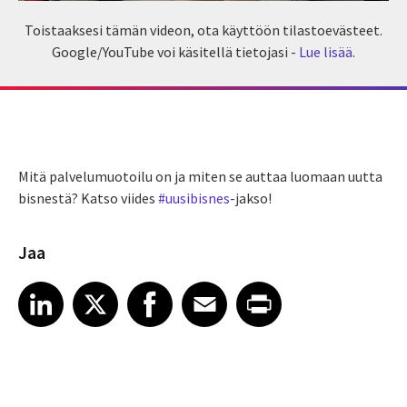
Toistaaksesi tämän videon, ota käyttöön tilastoevästeet.
Google/YouTube voi käsitellä tietojasi -
Lue lisää
.
Mitä palvelumuotoilu on ja miten se auttaa luomaan uutta
bisnestä? Katso viides
#uusibisnes
-jakso!
Jaa
Share article on LinkedIn
Share article on X
Share article on Facebook
Share article on Email
Share article on Print
LinkedIn
X
Facebook
Email
Print