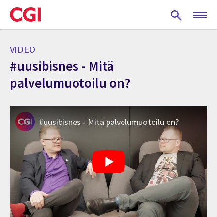
Skip
to
main
content
VIDEO
#uusibisnes - Mitä
palvelumuotoilu on?
#uusibisnes - Mitä palvelumuotoilu on?