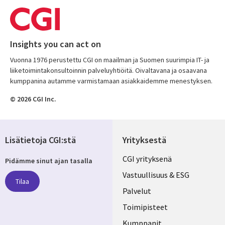
Insights you can act on
Vuonna 1976 perustettu CGI on maailman ja Suomen suurimpia IT- ja
liiketoimintakonsultoinnin palveluyhtiöitä. Oivaltavana ja osaavana
kumppanina autamme varmistamaan asiakkaidemme menestyksen.
© 2026 CGI Inc.
Lisätietoja CGI:stä
Yrityksestä
Useful
CGI yrityksenä
Pidämme sinut ajan tasalla
links
Vastuullisuus & ESG
Tilaa
FINLAND
Palvelut
Toimipisteet
Kumppanit