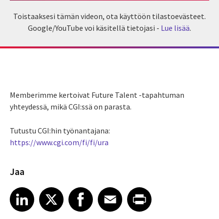
Toistaaksesi tämän videon, ota käyttöön tilastoevästeet.
Google/YouTube voi käsitellä tietojasi -
Lue lisää
.
Memberimme kertoivat Future Talent -tapahtuman
yhteydessä, mikä CGI:ssä on parasta.
Tutustu CGI:hin työnantajana:
https://www.cgi.com/fi/fi/ura
Jaa
Share article on LinkedIn
Share article on X
Share article on Facebook
Share article on Email
Share article on Print
LinkedIn
X
Facebook
Email
Print