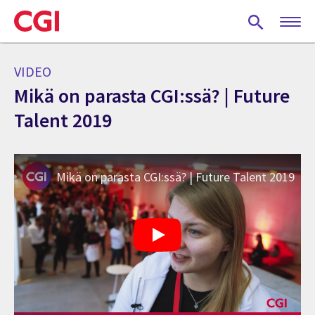
Skip
to
main
content
VIDEO
Mikä on parasta CGI:ssä? | Future
Talent 2019
Mikä on parasta CGI:ssä? | Future Talent 2019