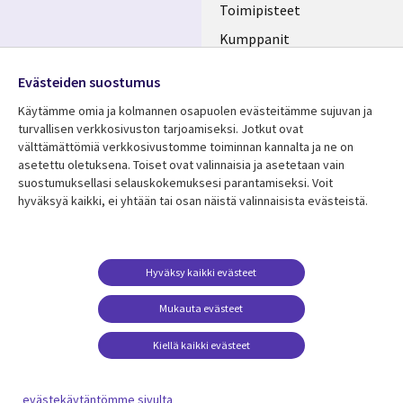
Toimipisteet
Kumppanit
Seuraa meitä
Uutishuone
Evästeiden suostumus
Social
Ura CGI:llä
Käytämme omia ja kolmannen osapuolen evästeitämme sujuvan ja
Media
turvallisen verkkosivuston tarjoamiseksi. Jotkut ovat
FINLAND
välttämättömiä verkkosivustomme toiminnan kannalta ja ne on
asetettu oletuksena. Toiset ovat valinnaisia ​​ja asetetaan vain
Resurssikeskus
Lisätietoa
suostumuksellasi selauskokemuksesi parantamiseksi. Voit
hyväksyä kaikki, ei yhtään tai osan näistä valinnaisista evästeistä.
Library
Legal
Asiakastarinat
Tietosuoja
Links
FINLAND
Artikkelit
Tietosuojaseloste
FINLAND
Blogit
Käyttöehdot
Hyväksy kaikki evästeet
Tapahtumat
Yhteystiedot
Mukauta evästeet
Podcastit
Evästeasetuksesi
Kiellä kaikki evästeet
Viewpoints
Katso lisää
evästekäytäntömme sivulta