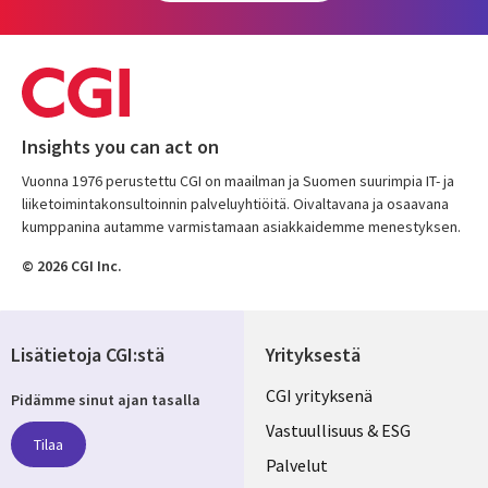
Insights you can act on
Vuonna 1976 perustettu CGI on maailman ja Suomen suurimpia IT- ja
liiketoimintakonsultoinnin palveluyhtiöitä. Oivaltavana ja osaavana
kumppanina autamme varmistamaan asiakkaidemme menestyksen.
© 2026 CGI Inc.
Lisätietoja CGI:stä
Yrityksestä
Useful
CGI yrityksenä
Pidämme sinut ajan tasalla
links
Vastuullisuus & ESG
Tilaa
FINLAND
Palvelut