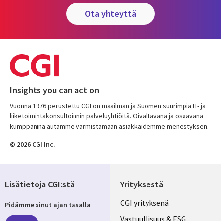
ota yhteyttä
Insights you can act on
Vuonna 1976 perustettu CGI on maailman ja Suomen suurimpia IT- ja
liiketoimintakonsultoinnin palveluyhtiöitä. Oivaltavana ja osaavana
kumppanina autamme varmistamaan asiakkaidemme menestyksen.
© 2026 CGI Inc.
Lisätietoja CGI:stä
Yrityksestä
Useful
CGI yrityksenä
Pidämme sinut ajan tasalla
links
Vastuullisuus & ESG