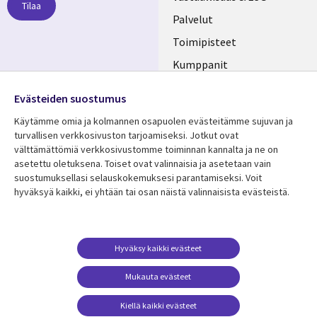
Tilaa
FINLAND
Palvelut
Toimipisteet
Kumppanit
Seuraa meitä
Uutishuone
Evästeiden suostumus
Social
Ura CGI:llä
Käytämme omia ja kolmannen osapuolen evästeitämme sujuvan ja
Media
turvallisen verkkosivuston tarjoamiseksi. Jotkut ovat
FINLAND
välttämättömiä verkkosivustomme toiminnan kannalta ja ne on
asetettu oletuksena. Toiset ovat valinnaisia ​​ja asetetaan vain
Resurssikeskus
Lisätietoa
suostumuksellasi selauskokemuksesi parantamiseksi. Voit
hyväksyä kaikki, ei yhtään tai osan näistä valinnaisista evästeistä.
Library
Legal
Asiakastarinat
Tietosuoja
Links
FINLAND
Artikkelit
Tietosuojaseloste
FINLAND
Blogit
Käyttöehdot
Hyväksy kaikki evästeet
Tapahtumat
Yhteystiedot
Mukauta evästeet
Podcastit
Evästeasetuksesi
Kiellä kaikki evästeet
Viewpoints