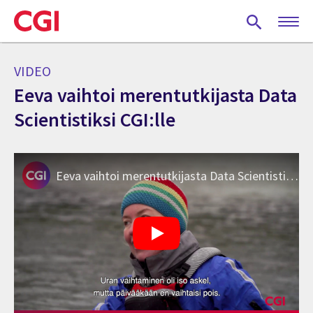
Skip
to
main
content
VIDEO
Eeva vaihtoi merentutkijasta Data
Scientistiksi CGI:lle
Eeva vaihtoi merentutkijasta Data Scientistiksi CGI:lle