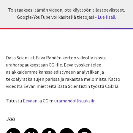
Toistaaksesi tämän videon, ota käyttöön tilastoevästeet.
Google/YouTube voi käsitellä tietojasi -
Lue lisää
.
Data Scientist Eeva Randén kertoo videolla isosta
uraharppauksestaan CGI:lle. Eeva työskentelee
asiakkaidemme kanssa edistyneen analytiikan ja
tekoälyratkaisujen parissa ja rakastaa melomista. Katso
videolta Eevan mietteitä Data Scientistin työstä CGI:llä.
Tutustu
Eevaan
ja CGI:n
uramahdollisuuksiin
.
Jaa
Share article on LinkedIn
Share article on X
Share article on Facebook
Share article on Email
Share article on Print
LinkedIn
X
Facebook
Email
Print