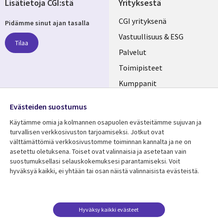
Lisätietoja CGI:stä
Yrityksestä
Useful
CGI yrityksenä
Pidämme sinut ajan tasalla
links
Vastuullisuus & ESG
Tilaa
FINLAND
Palvelut
Toimipisteet
Kumppanit
Seuraa meitä
Uutishuone
Evästeiden suostumus
Social
Ura CGI:llä
Käytämme omia ja kolmannen osapuolen evästeitämme sujuvan ja
Media
turvallisen verkkosivuston tarjoamiseksi. Jotkut ovat
FINLAND
välttämättömiä verkkosivustomme toiminnan kannalta ja ne on
asetettu oletuksena. Toiset ovat valinnaisia ​​ja asetetaan vain
Resurssikeskus
Lisätietoa
suostumuksellasi selauskokemuksesi parantamiseksi. Voit
hyväksyä kaikki, ei yhtään tai osan näistä valinnaisista evästeistä.
Library
Legal
Asiakastarinat
Tietosuoja
Links
FINLAND
Artikkelit
Tietosuojaseloste
FINLAND
Blogit
Käyttöehdot
Hyväksy kaikki evästeet