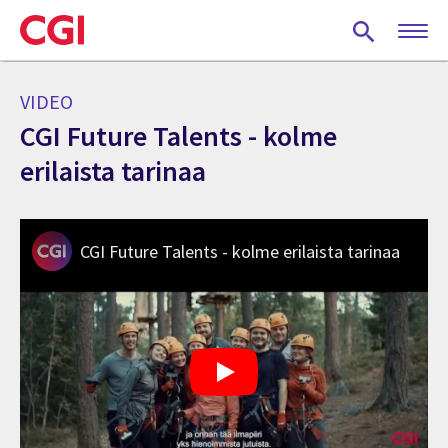
Skip
to
main
content
VIDEO
CGI Future Talents - kolme
erilaista tarinaa
CGI Future Talents - kolme erilaista tarinaa