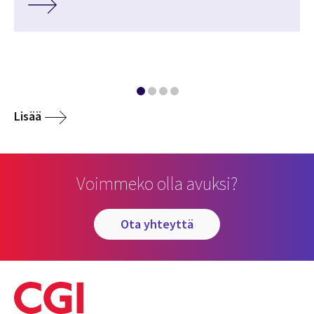
Lisää
Voimmeko olla avuksi?
ota yhteyttä