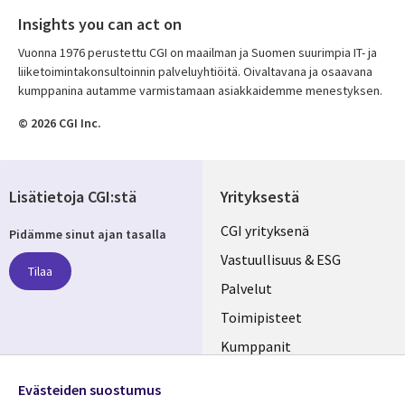
Insights you can act on
Vuonna 1976 perustettu CGI on maailman ja Suomen suurimpia IT- ja
liiketoimintakonsultoinnin palveluyhtiöitä. Oivaltavana ja osaavana
kumppanina autamme varmistamaan asiakkaidemme menestyksen.
© 2026 CGI Inc.
Lisätietoja CGI:stä
Yrityksestä
Useful
CGI yrityksenä
Pidämme sinut ajan tasalla
links
Vastuullisuus & ESG
Tilaa
FINLAND
Palvelut
Toimipisteet
Kumppanit
Seuraa meitä
Uutishuone
Evästeiden suostumus
Social
Ura CGI:llä