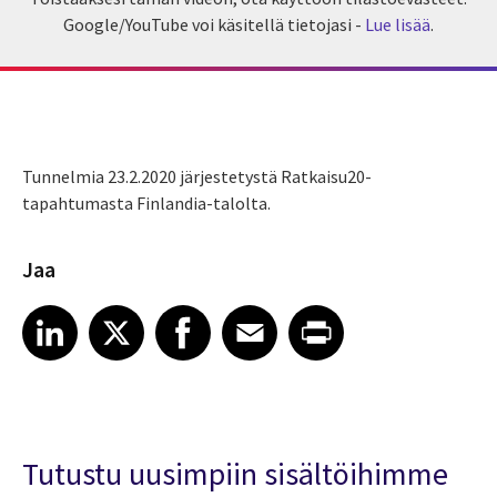
Google/YouTube voi käsitellä tietojasi -
Lue lisää
.
Tunnelmia 23.2.2020 järjestetystä Ratkaisu20-
tapahtumasta Finlandia-talolta.
Jaa
Share article on LinkedIn
Share article on X
Share article on Facebook
Share article on Email
Share article on Print
LinkedIn
X
Facebook
Email
Print
Tutustu uusimpiin sisältöihimme