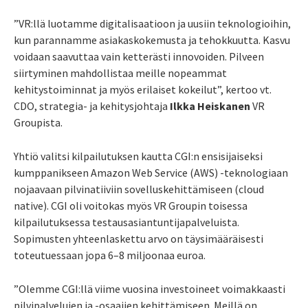
”VR:llä luotamme digitalisaatioon ja uusiin teknologioihin,
kun parannamme asiakaskokemusta ja tehokkuutta. Kasvu
voidaan saavuttaa vain ketterästi innovoiden. Pilveen
siirtyminen mahdollistaa meille nopeammat
kehitystoiminnat ja myös erilaiset kokeilut”, kertoo vt.
CDO, strategia- ja kehitysjohtaja
Ilkka Heiskanen
VR
Groupista.
Yhtiö valitsi kilpailutuksen kautta CGI:n ensisijaiseksi
kumppanikseen Amazon Web Service (AWS) -teknologiaan
nojaavaan pilvinatiiviin sovelluskehittämiseen (cloud
native). CGI oli voitokas myös VR Groupin toisessa
kilpailutuksessa testausasiantuntijapalveluista.
Sopimusten yhteenlaskettu arvo on täysimääräisesti
toteutuessaan jopa 6–8 miljoonaa euroa.
”Olemme CGI:llä viime vuosina investoineet voimakkaasti
pilvipalvelujen ja -osaajien kehittämiseen. Meillä on