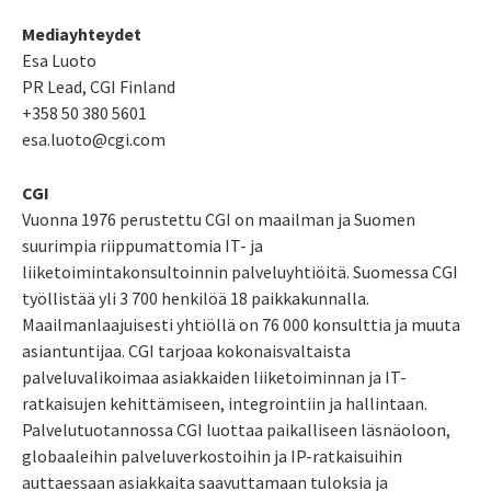
Mediayhteydet
Esa Luoto
PR Lead, CGI Finland
+358 50 380 5601
esa.luoto@cgi.com
CGI
Vuonna 1976 perustettu CGI on maailman ja Suomen
suurimpia riippumattomia IT- ja
liiketoimintakonsultoinnin palveluyhtiöitä. Suomessa CGI
työllistää yli 3 700 henkilöä 18 paikkakunnalla.
Maailmanlaajuisesti yhtiöllä on 76 000 konsulttia ja muuta
asiantuntijaa. CGI tarjoaa kokonaisvaltaista
palveluvalikoimaa asiakkaiden liiketoiminnan ja IT-
ratkaisujen kehittämiseen, integrointiin ja hallintaan.
Palvelutuotannossa CGI luottaa paikalliseen läsnäoloon,
globaaleihin palveluverkostoihin ja IP-ratkaisuihin
auttaessaan asiakkaita saavuttamaan tuloksia ja