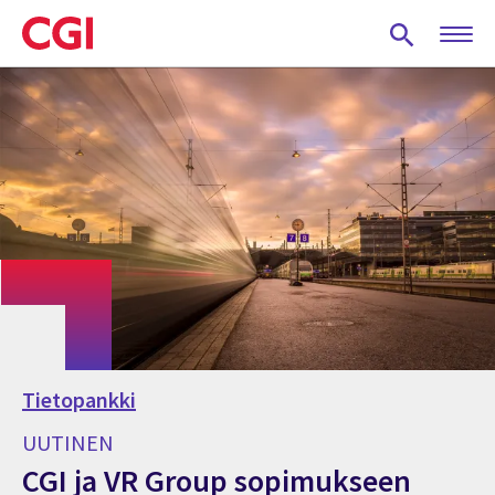
Skip
to
main
content
Tietopankki
UUTINEN
CGI ja VR Group sopimukseen