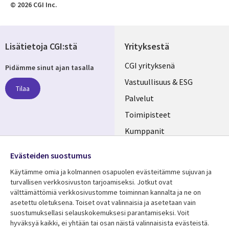
© 2026 CGI Inc.
Lisätietoja CGI:stä
Yrityksestä
Useful
CGI yrityksenä
Pidämme sinut ajan tasalla
links
Vastuullisuus & ESG
Tilaa
FINLAND
Palvelut
Toimipisteet
Kumppanit
Seuraa meitä
Uutishuone
Evästeiden suostumus
Social
Ura CGI:llä
Käytämme omia ja kolmannen osapuolen evästeitämme sujuvan ja
Media
turvallisen verkkosivuston tarjoamiseksi. Jotkut ovat
FINLAND
välttämättömiä verkkosivustomme toiminnan kannalta ja ne on
asetettu oletuksena. Toiset ovat valinnaisia ​​ja asetetaan vain
Resurssikeskus
Lisätietoa
suostumuksellasi selauskokemuksesi parantamiseksi. Voit
hyväksyä kaikki, ei yhtään tai osan näistä valinnaisista evästeistä.
Library
Legal
Asiakastarinat
Tietosuoja