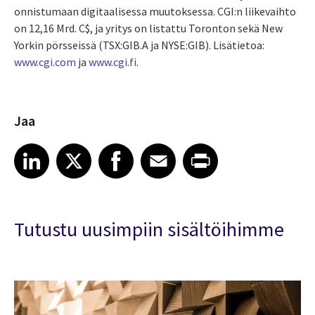
onnistumaan digitaalisessa muutoksessa. CGI:n liikevaihto
on 12,16 Mrd. C$, ja yritys on listattu Toronton sekä New
Yorkin pörsseissä (TSX:GIB.A ja NYSE:GIB). Lisätietoa:
www.cgi.com
ja
www.cgi.fi
.
Jaa
Share article on LinkedIn
Share article on X
Share article on Facebook
Share article on Email
Share article on Print
LinkedIn
X
Facebook
Email
Print
Tutustu uusimpiin sisältöihimme