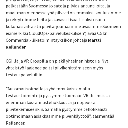
pelkästään Suomessa jo satoja pilviasiantuntijoita, ja
maailman mennessä yhä pilvivetoisemmaksi, koulutamme
ja rekrytoimme heitä jatkuvasti lisää. Lisäksi osana
kokonaisvaltaista pilvitarjoamaamme avasimme Suomeen
esimerkiksi CloudOps-palvelukeskuksen”, avaa CGI:n
Commercial-liiketoimintayksikön johtaja
Martti
Reilander
.
CGI:llä ja VR Groupilla on pitkä yhteinen historia. Nyt
yhteistyö laajenee paitsi pilvikehittämiseen myös
testauspalveluihin.
”Automatisoimalla ja yhdenmukaistamalla
testaustoimintoja pystymme tuomaan VR:lle entistä
enemmän kustannustehokkuutta ja nopeutta
pilvitekemiseenkin. Samalla pystymme tehokkaasti
optimoimaan asiakkaamme pilvenkäyttöä”, täsmentää
Reilander.