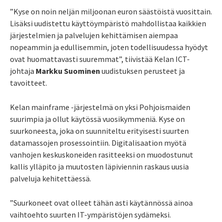
”Kyse on noin neljän miljoonan euron säästöistä vuosittain.
Lisäksi uudistettu käyttöympäristö mahdollistaa kaikkien
järjestelmien ja palvelujen kehittämisen aiempaa
nopeammin ja edullisemmin, joten todellisuudessa hyödyt
ovat huomattavasti suuremmat”, tiivistää Kelan ICT-
johtaja
Markku Suominen
uudistuksen perusteet ja
tavoitteet.
Kelan mainframe -järjestelmä on yksi Pohjoismaiden
suurimpia ja ollut käytössä vuosikymmeniä. Kyse on
suurkoneesta, joka on suunniteltu erityisesti suurten
datamassojen prosessointiin. Digitalisaation myötä
vanhojen keskuskoneiden rasitteeksi on muodostunut
kallis ylläpito ja muutosten läpiviennin raskaus uusia
palveluja kehitettäessä.
”Suurkoneet ovat olleet tähän asti käytännössä ainoa
vaihtoehto suurten IT-ympäristöjen sydämeksi.