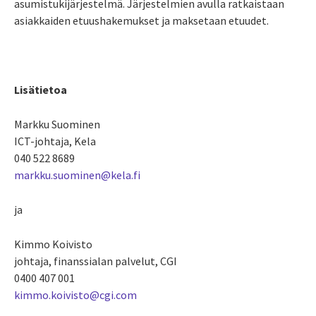
asumistukijärjestelmä. Järjestelmien avulla ratkaistaan
asiakkaiden etuushakemukset ja maksetaan etuudet.
Lisätietoa
Markku Suominen
ICT-johtaja, Kela
040 522 8689
markku.suominen@kela.fi
ja
Kimmo Koivisto
johtaja, finanssialan palvelut, CGI
0400 407 001
kimmo.koivisto@cgi.com