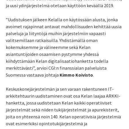
ja uusi ydinjärjestelmä otetaan käyttöön keväällä 2019.
”Uudistuksen jälkeen Kelalla on käytössään alusta, jonka
avoimet rajapinnat antavat mahdollisuuden kehittää uusia
palveluja ja liityntöjä muihin järjestelmiin vapaasti
valitsemillaan ratkaisuilla. Yhdistämällä oman
kokemuksemme ja välineemme sekä Kelan
asiantuntijoiden osaamisen pystymme yhdessä
kiihdyttämään Kelan digitalisaatiohanketta todella
merkittävästi”, arvioi CGI:n finanssialan palveluista
Suomessa vastaava johtaja
Kimmo Koivisto
.
Keskuskonejärjestelmän ja sen varaan rakentuneen IT-
arkkitehtuurin uudistaminen ovat osa Kelan laajaa ARKKI-
hanketta, jossa uudistetaan Kelan kaikki operatiiviset
järjestelmät sekä niiden tukijärjestelmät ja apurekisterit,
joita on yhteensä noin 140. Kelan operatiivisia järjestelmiä
ovat esimerkiksi opintotukijärjestelmä ja