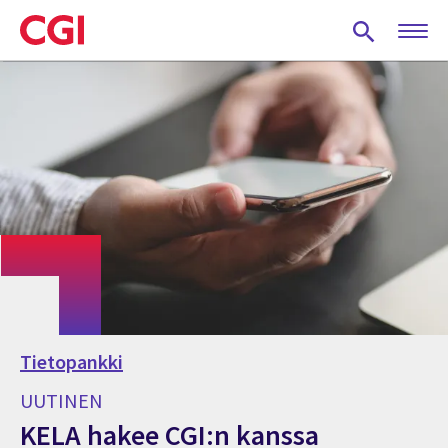
Skip
to
main
content
Tietopankki
UUTINEN
KELA hakee CGI:n kanssa