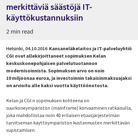
merkittäviä säästöjä IT-
käyttökustannuksiin
2 min read
Helsinki,
04.10.2016
Kansaneläkelaitos ja IT-palveluyhtiö
CGI ovat allekirjoittaneet sopimuksen Kelan
keskuskonepohjaisen palvelutuotannon
modernisoinnista. Sopimuksen arvo on noin
10 miljoonaa euroa, ja investoinnin takaisinmaksuajaksi
on arvioitu alle kaksi vuotta käyttöönotosta.
Kelan ja CGI:n sopimuksen kohteena on
suurkoneympäristön (mainframe) korvaaminen ratkaisulla,
joka mahdollistaa noin 40 erilaisen etuusjärjestelmän
tarvitseman käyttöympäristön kustannusten merkittävän
supistamisen.