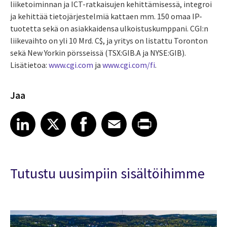
liiketoiminnan ja ICT-ratkaisujen kehittämisessä, integroi
ja kehittää tietojärjestelmiä kattaen mm. 150 omaa IP-
tuotetta sekä on asiakkaidensa ulkoistuskumppani. CGI:n
liikevaihto on yli 10 Mrd. C$, ja yritys on listattu Toronton
sekä New Yorkin pörsseissä (TSX:GIB.A ja NYSE:GIB).
Lisätietoa:
www.cgi.com
ja
www.cgi.com/fi
.
Jaa
Share article on LinkedIn
Share article on X
Share article on Facebook
Share article on Email
Share article on Print
LinkedIn
X
Facebook
Email
Print
Tutustu uusimpiin sisältöihimme