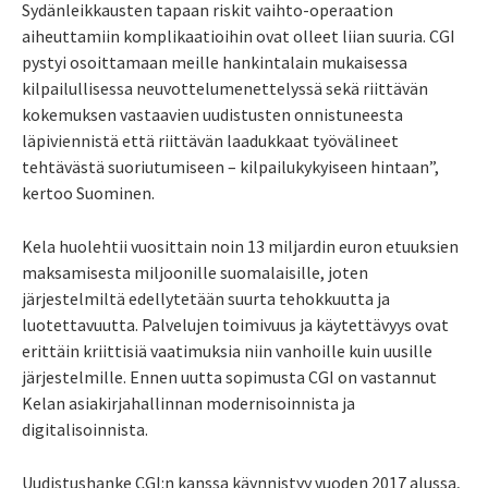
Sydänleikkausten tapaan riskit vaihto-operaation
aiheuttamiin komplikaatioihin ovat olleet liian suuria. CGI
pystyi osoittamaan meille hankintalain mukaisessa
kilpailullisessa neuvottelumenettelyssä sekä riittävän
kokemuksen vastaavien uudistusten onnistuneesta
läpiviennistä että riittävän laadukkaat työvälineet
tehtävästä suoriutumiseen – kilpailukykyiseen hintaan”,
kertoo Suominen.
Kela huolehtii vuosittain noin 13 miljardin euron etuuksien
maksamisesta miljoonille suomalaisille, joten
järjestelmiltä edellytetään suurta tehokkuutta ja
luotettavuutta. Palvelujen toimivuus ja käytettävyys ovat
erittäin kriittisiä vaatimuksia niin vanhoille kuin uusille
järjestelmille. Ennen uutta sopimusta CGI on vastannut
Kelan asiakirjahallinnan modernisoinnista ja
digitalisoinnista.
Uudistushanke CGI:n kanssa käynnistyy vuoden 2017 alussa,