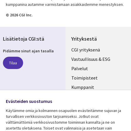
kumppanina autamme varmistamaan asiakkaidemme menestyksen.
© 2026 CGI Inc.
Lisätietoja CGI:stä
Yrityksestä
Useful
CGI yrityksenä
Pidämme sinut ajan tasalla
links
Vastuullisuus & ESG
Tilaa
FINLAND
Palvelut
Toimipisteet
Kumppanit
Seuraa meitä
Uutishuone
Evästeiden suostumus
Social
Ura CGI:llä
Käytämme omia ja kolmannen osapuolen evästeitämme sujuvan ja
Media
turvallisen verkkosivuston tarjoamiseksi. Jotkut ovat
FINLAND
välttämättömiä verkkosivustomme toiminnan kannalta ja ne on
asetettu oletuksena. Toiset ovat valinnaisia ​​ja asetetaan vain