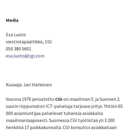
Media
Esa Luoto
viestintäpäällikkö, CGI
050 380 5601
esa.luoto@cgi.com
Kuvaaja: Jari Härkönen
Vuonna 1976
perustettu
CGI
on maailman 5. ja Suomen 2.
suurin riippumaton ICT-palveluja tarjoava yritys. Yhtiön 65
000 asiantuntijaa palvelevat tuhansia asiakkaita
maailmanlaajuisesti. Suomessa CGI työllistää yli 3 200
henkilöä 17 paikkakunnalla. CGI konsultoi asiakkaitaan