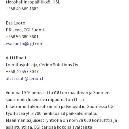
tietohallintopäällikkö, HSL
+358 40 569 1683
Esa Luoto
PR Lead, CGI Suomi
+358 50 380 5601
esa.luoto@cgi.com
Altti Raali
toimitusjohtaja, Cerion Solutions Oy
+358 40 557 3047
altti.raali@cerion.fi
Vuonna 1976 perustettu
CGI
on maailman ja Suomen
suurimpiin lukeutuva riippumaton IT- ja
liiketoimintakonsultoinnin palveluyhtiö. Suomessa CGI
työllistää yli 3 700 henkilöä 18 paikkakunnalla.
Maailmanlaajuisesti yhtiöllä on noin 78 000 konsulttia ja
asiantuntijaa. CGI tarjoaa kokonaisvaltaista