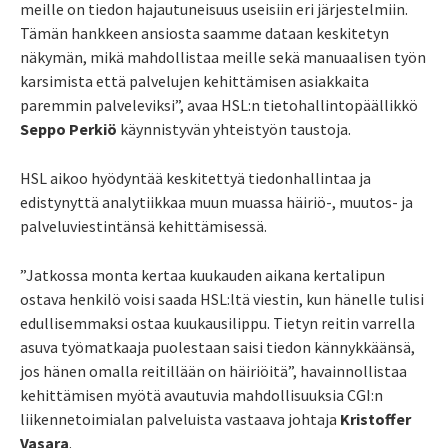
meille on tiedon hajautuneisuus useisiin eri järjestelmiin.
Tämän hankkeen ansiosta saamme dataan keskitetyn
näkymän, mikä mahdollistaa meille sekä manuaalisen työn
karsimista että palvelujen kehittämisen asiakkaita
paremmin palveleviksi”, avaa HSL:n tietohallintopäällikkö
Seppo Perkiö
käynnistyvän yhteistyön taustoja.
HSL aikoo hyödyntää keskitettyä tiedonhallintaa ja
edistynyttä analytiikkaa muun muassa häiriö-, muutos- ja
palveluviestintänsä kehittämisessä.
”Jatkossa monta kertaa kuukauden aikana kertalipun
ostava henkilö voisi saada HSL:ltä viestin, kun hänelle tulisi
edullisemmaksi ostaa kuukausilippu. Tietyn reitin varrella
asuva työmatkaaja puolestaan saisi tiedon kännykkäänsä,
jos hänen omalla reitillään on häiriöitä”, havainnollistaa
kehittämisen myötä avautuvia mahdollisuuksia CGI:n
liikennetoimialan palveluista vastaava johtaja
Kristoffer
Vasara
.