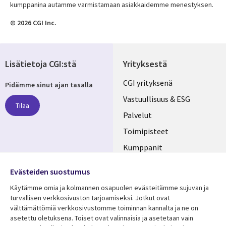
kumppanina autamme varmistamaan asiakkaidemme menestyksen.
© 2026 CGI Inc.
Lisätietoja CGI:stä
Yrityksestä
Useful
CGI yrityksenä
Pidämme sinut ajan tasalla
links
Vastuullisuus & ESG
Tilaa
FINLAND
Palvelut
Toimipisteet
Kumppanit
Seuraa meitä
Uutishuone
Evästeiden suostumus
Social
Ura CGI:llä
Käytämme omia ja kolmannen osapuolen evästeitämme sujuvan ja
Media
turvallisen verkkosivuston tarjoamiseksi. Jotkut ovat
FINLAND
välttämättömiä verkkosivustomme toiminnan kannalta ja ne on
asetettu oletuksena. Toiset ovat valinnaisia ​​ja asetetaan vain
Resurssikeskus
Lisätietoa