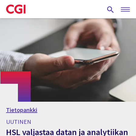
Skip
to
main
content
Tietopankki
UUTINEN
HSL valjastaa datan ja analytiikan