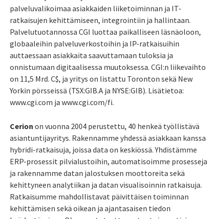
palveluvalikoimaa asiakkaiden liiketoiminnan ja IT-
ratkaisujen kehittämiseen, integrointiin ja hallintaan.
Palvelutuotannossa CGI luottaa paikalliseen läsnäoloon,
globaaleihin palveluverkostoihin ja IP-ratkaisuihin
auttaessaan asiakkaita saavuttamaan tuloksia ja
onnistumaan digitaalisessa muutoksessa. CGI:n liikevaihto
on 11,5 Mrd. C$, ja yritys on listattu Toronton sekä New
Yorkin pörsseissä (TSX:GIB.A ja NYSE:GIB). Lisätietoa:
www.cgi.com ja www.cgi.com/fi.
Cerion
on vuonna 2004 perustettu, 40 henkeä työllistävä
asiantuntijayritys. Rakennamme yhdessä asiakkaan kanssa
hybridi-ratkaisuja, joissa data on keskiössä. Yhdistämme
ERP-prosessit pilvialustoihin, automatisoimme prosesseja
ja rakennamme datan jalostuksen moottoreita sekä
kehittyneen analytiikan ja datan visualisoinnin ratkaisuja.
Ratkaisumme mahdollistavat päivittäisen toiminnan
kehittämisen sekä oikean ja ajantasaisen tiedon