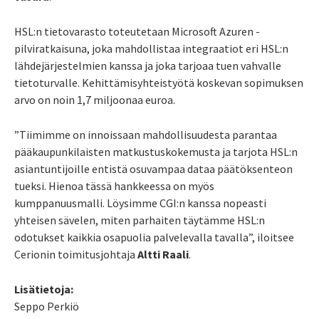
HSL:n tietovarasto toteutetaan Microsoft Azuren -
pilviratkaisuna, joka mahdollistaa integraatiot eri HSL:n
lähdejärjestelmien kanssa ja joka tarjoaa tuen vahvalle
tietoturvalle. Kehittämisyhteistyötä koskevan sopimuksen
arvo on noin 1,7 miljoonaa euroa.
”Tiimimme on innoissaan mahdollisuudesta parantaa
pääkaupunkilaisten matkustuskokemusta ja tarjota HSL:n
asiantuntijoille entistä osuvampaa dataa päätöksenteon
tueksi. Hienoa tässä hankkeessa on myös
kumppanuusmalli. Löysimme CGI:n kanssa nopeasti
yhteisen sävelen, miten parhaiten täytämme HSL:n
odotukset kaikkia osapuolia palvelevalla tavalla”, iloitsee
Cerionin toimitusjohtaja
Altti Raali
.
Lisätietoja:
Seppo Perkiö