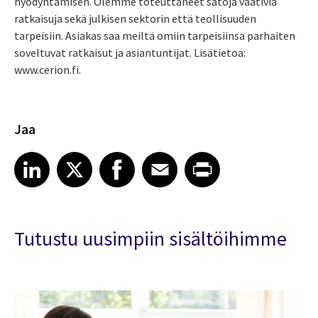
hyödyntämisen. Olemme toteuttaneet satoja vaativia
ratkaisuja sekä julkisen sektorin että teollisuuden
tarpeisiin. Asiakas saa meiltä omiin tarpeisiinsa parhaiten
soveltuvat ratkaisut ja asiantuntijat. Lisätietoa:
www.cerion.fi.
Jaa
Share article on LinkedIn
Share article on X
Share article on Facebook
Share article on Email
Share article on Print
LinkedIn
X
Facebook
Email
Print
Tutustu uusimpiin sisältöihimme