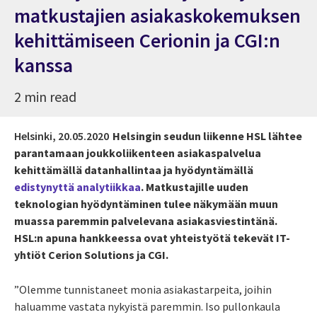
matkustajien asiakaskokemuksen
kehittämiseen Cerionin ja CGI:n
kanssa
2 min read
Helsinki,
20.05.2020
Helsingin seudun liikenne HSL lähtee
parantamaan joukkoliikenteen asiakaspalvelua
kehittämällä datanhallintaa ja hyödyntämällä
edistynyttä analytiikkaa
. Matkustajille uuden
teknologian hyödyntäminen tulee näkymään muun
muassa paremmin palvelevana asiakasviestintänä.
HSL:n apuna hankkeessa ovat yhteistyötä tekevät IT-
yhtiöt Cerion Solutions ja CGI.
”Olemme tunnistaneet monia asiakastarpeita, joihin
haluamme vastata nykyistä paremmin. Iso pullonkaula