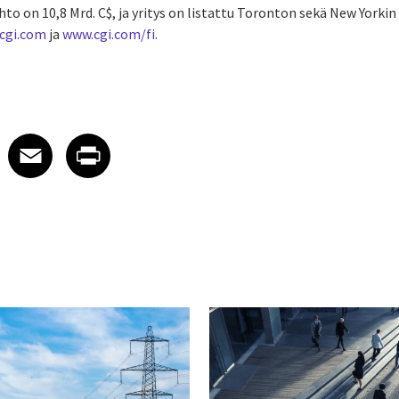
hto on 10,8 Mrd. C$, ja yritys on listattu Toronton sekä New Yorkin
cgi.com
ja
www.cgi.com/fi
.
 on LinkedIn
icle on X
e article on Facebook
Share article on Email
Share article on Print
Facebook
Email
Print