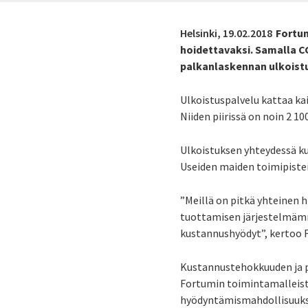
Helsinki,
19.02.2018
Fortu
hoidettavaksi. Samalla 
palkanlaskennan ulkoist
Ulkoistuspalvelu kattaa k
Niiden piirissä on noin 2 1
Ulkoistuksen yhteydessä ku
Useiden maiden toimipistei
”Meillä on pitkä yhteinen h
tuottamisen järjestelmäm
kustannushyödyt”, kertoo 
Kustannustehokkuuden ja 
Fortumin toimintamalleista
hyödyntämismahdollisuuksi