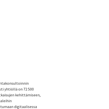
intakonsultoinnin
ti yhtiöllä on 72 500
atkaisujen kehittämiseen,
aaleihin
stumaan digitaalisessa