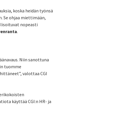
uuksia, koska heidän työnsä
n. Se ohjaa miettimään,
lisoituvat nopeasti
venranta
.
päänavaus. Niin sanottuna
Näin tuomme
hittäneet”, valottaa CGI
 erikokoisten
atiota käyttää CGI:n HR- ja