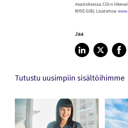
muutoksessa. CGI:n liikevai
NYSE:GIB). Lisätietoa:
www.
Jaa
Share article
Share art
Shar
LinkedIn
X
Tutustu uusimpiin sisältöihimme