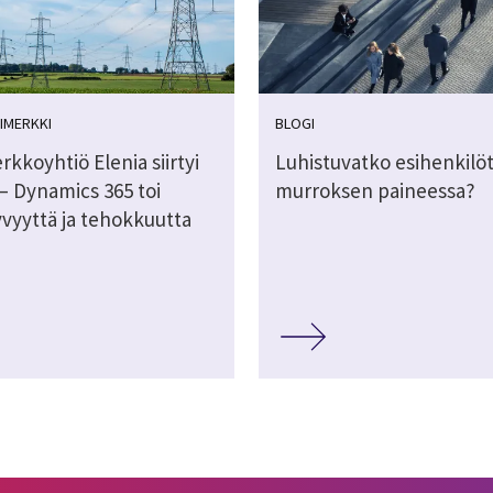
IMERKKI
BLOGI
kkoyhtiö Elenia siirtyi
Luhistuvatko esihenkilö
– Dynamics 365 toi
murroksen paineessa?
yvyyttä ja tehokkuutta