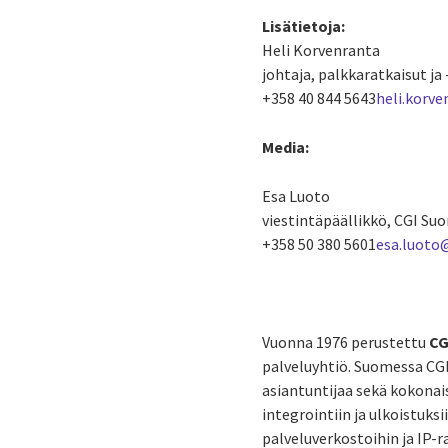
Lisätietoja:
Heli Korvenranta
johtaja, palkkaratkaisut ja 
+358 40 844 5643
heli.korv
Media:
Esa Luoto
viestintäpäällikkö, CGI Su
+358 50 380 5601
esa.luoto
Vuonna 1976 perustettu
CG
palveluyhtiö. Suomessa CGI 
asiantuntijaa sekä kokonai
integrointiin ja ulkoistuks
palveluverkostoihin ja IP-