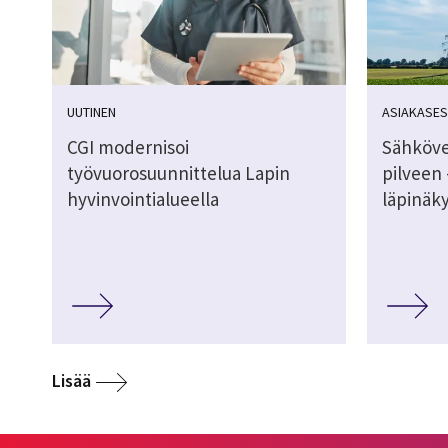
UUTINEN
ASIAKASES
CGI modernisoi
Sähköver
työvuorosuunnittelua Lapin
pilveen 
hyvinvointialueella
läpinäk
Lisää