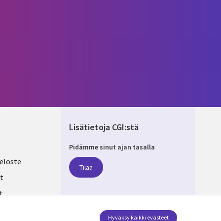
Lisätietoja CGI:stä
Pidämme sinut ajan tasalla
ND
eloste
Tilaa
t
t
ksesi
Seuraa meitä
Hyväksy kaikki evästeet