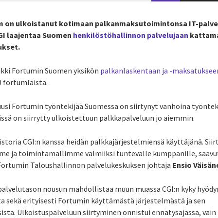
m on ulkoistanut kotimaan palkanmaksutoimintonsa IT-palvel
CGI laajentaa Suomen
henkilöstöhallinnon palvelujaan
kattam
ukset.
aikki Fortumin Suomen yksikön
palkanlaskentaan ja -maksatuksee
00 fortumlaista.
usi Fortumin työntekijää Suomessa on siirtynyt vanhoina työntekij
ssä on siirrytty ulkoistettuun palkkapalveluun jo aiemmin.
istoria CGI:n kanssa heidän palkkajärjestelmiensä käyttäjänä. Sii
me ja toimintamallimme valmiiksi tuntevalle kumppanille, sa
Fortumin Taloushallinnon palvelukeskuksen johtaja
Ensio Väisän
palvelutason nousun mahdollistaa muun muassa CGI:n kyky hyöd
 sekä erityisesti Fortumin käyttämästä järjestelmästä ja sen
sta. Ulkoistuspalveluun siirtyminen onnistui ennätysajassa, va