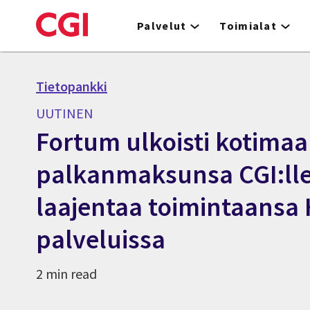
Skip
to
Palvelut
Toimialat
main
content
Tietopankki
UUTINEN
Fortum ulkoisti kotima
palkanmaksunsa CGI:lle
laajentaa toimintaansa 
palveluissa
2 min read