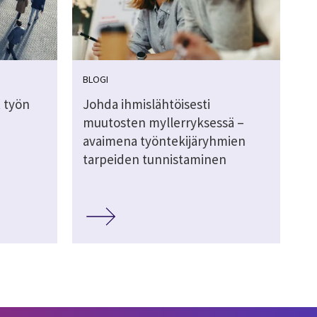
BLOGI
t työn
Johda ihmislähtöisesti
muutosten myllerryksessä –
avaimena työntekijäryhmien
tarpeiden tunnistaminen