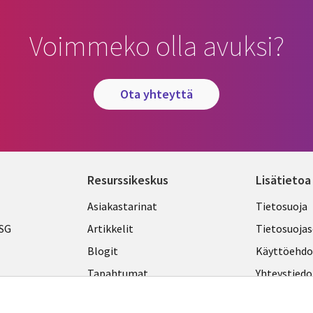
Voimmeko olla avuksi?
ota yhteyttä
Resurssikeskus
Lisätietoa
Library
Legal
Asiakastarinat
Tietosuoja
Links
FINLA
ESG
Artikkelit
Tietosuojas
FINLAND
Blogit
Käyttöehdo
Tapahtumat
Yhteystiedo
Podcastit
Evästeasetu