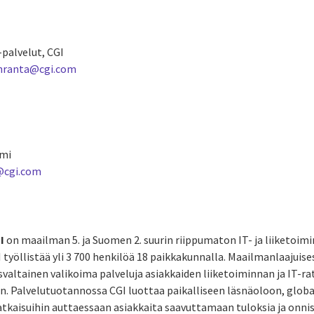
-palvelut, CGI
enranta@cgi.com
omi
@cgi.com
I
on maailman 5. ja Suomen 2. suurin riippumaton IT- ja liiketoim
työllistää yli 3 700 henkilöä 18 paikkakunnalla. Maailmanlaajuises
svaltainen valikoima palveluja asiakkaiden liiketoiminnan ja IT-r
iin. Palvelutuotannossa CGI luottaa paikalliseen läsnäoloon, glob
ratkaisuihin auttaessaan asiakkaita saavuttamaan tuloksia ja onni