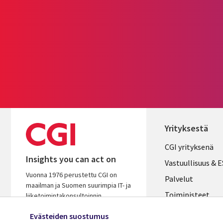
Yrityksestä
Useful
CGI yrityksenä
Insights you can act on
links
Vastuullisuus & 
Vuonna 1976 perustettu CGI on
FINLAND
Palvelut
maailman ja Suomen suurimpia IT- ja
Toimipisteet
liiketoimintakonsultoinnin
palveluyhtiöitä. Oivaltavana ja
Kumppanit
Evästeiden suostumus
osaavana kumppanina autamme