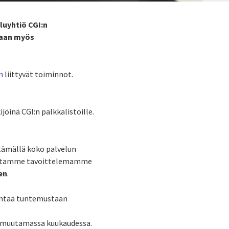
uyhtiö CGI:n
aan myös
n
liittyvät toiminnot.
öinä CGI:n palkkalistoille.
rtämällä koko palvelun
avutamme tavoittelemamme
en
.
yntää tuntemustaan
in muutamassa kuukaudessa.