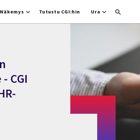
Näkemys
Tutustu CGI:hin
Ura
an
 - CGI
HR-