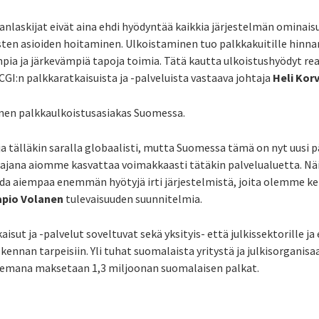
anlaskijat eivät aina ehdi hyödyntää kaikkia järjestelmän ominais
sten asioiden hoitaminen. Ulkoistaminen tuo palkkakuitille hinna
a ja järkevämpiä tapoja toimia. Tätä kautta ulkoistushyödyt rea
 CGI:n palkkaratkaisuista ja -palveluista vastaava johtaja
Heli Kor
en palkkaulkoistusasiakas Suomessa.
 tälläkin saralla globaalisti, mutta Suomessa tämä on nyt uusi 
ajana aiomme kasvattaa voimakkaasti tätäkin palvelualuetta. 
a aiempaa enemmän hyötyjä irti järjestelmistä, joita olemme ke
apio Volanen
tulevaisuuden suunnitelmia.
isut ja -palvelut soveltuvat sekä yksityis- että julkissektorille ja
ennan tarpeisiin. Yli tuhat suomalaista yritystä ja julkisorganisa
ukemana maksetaan 1,3 miljoonan suomalaisen palkat.