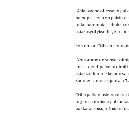
"Asiakkaana ollessaan palk
painopisteenä on päivittäi
onko parempia, tehokkaampi
asiakasyritykselle”, kertoo
Fortum on CGI:n ensimmäin
”Yhtiömme on vahva toimija
end-to-end-palvelutoimitt
asiakkaillemme keinon saad
Suomen toimitusjohtaja
T
CGI:n palkanlaskennan ratka
organisaatioiden palkanlask
pakkaratkaisuja. Niiden t