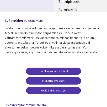
Toimipisteet
Kumppanit
Seuraa meitä
Uutishuone
Evästeiden suostumus
Social
Ura CGI:llä
Käytämme omia ja kolmannen osapuolen evästeitämme sujuvan ja
Media
turvallisen verkkosivuston tarjoamiseksi. Jotkut ovat
FINLAND
välttämättömiä verkkosivustomme toiminnan kannalta ja ne on
asetettu oletuksena. Toiset ovat valinnaisia ​​ja asetetaan vain
Resurssikeskus
Lisätietoa
suostumuksellasi selauskokemuksesi parantamiseksi. Voit
hyväksyä kaikki, ei yhtään tai osan näistä valinnaisista evästeistä.
Library
Legal
Asiakastarinat
Tietosuoja
Links
FINLAND
Artikkelit
Tietosuojaseloste
FINLAND
Blogit
Käyttöehdot
Hyväksy kaikki evästeet
Tapahtumat
Yhteystiedot
Mukauta evästeet
Podcastit
Evästeasetuksesi
Kiellä kaikki evästeet
Viewpoints
Katso lisää
evästekäytäntömme sivulta