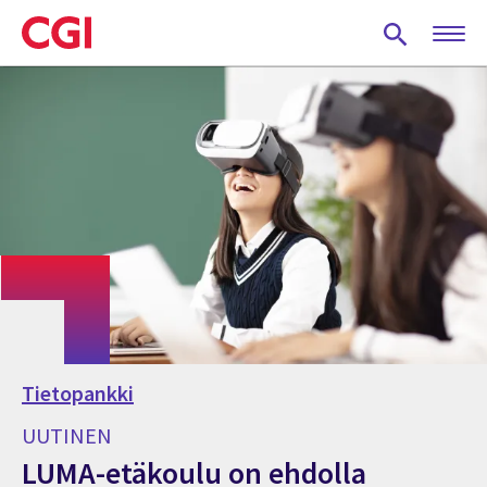
Skip
to
main
content
Tietopankki
UUTINEN
LUMA-etäkoulu on ehdolla