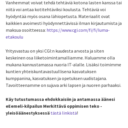
Vanhemmat voivat tehdä tehtäviä kotona lasten kanssa tai
niitä voi antaa kotitehtäviksi koulusta. Tehtäviä voi
hyödyntää myös osana lähiopetusta. Materiaalit ovat
kaikkien avoimesti hyödynnettävissä ilman kirjautumista ja
maksua osoitteessa:
https://www.cgi.com/fi/fi/luma-
etakoulu
Yritysvastuu on yksi CGI:n kuudesta arvosta ja siten
keskeinen osa liiketoimintamalliamme. Haluamme olla
mukana kannustamassa nuoria IT-alalle. Lisäksi toimimme
kuntien yhteiskuntavastuullisena kasvatuksen
kumppanina, kasvatuksen ja opetuksen uudistajana.
Tavoitteenamme on sujuva arki lapsen ja nuoren parhaaksi.
Käy tutustumassa ehdokkaisiin ja antamassa äänesi
eEemeli-kilpailun Merkittävä oppimisen teko -
yleisöäänestyksessä
tästä linkistä
!