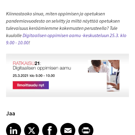
Kiinnostaako sinua, miten oppimisen ja opetuksen
pandemiavuodesta on selvitty ja miltä näyttää opetuksen
tulevaisuus keräämiemme kokemusten perusteella? Tule
kuulolle
Digitaalisen oppimisen aamu -keskusteluun 25.3. klo
9.00 - 10.00
!
Jaa
Share article on LinkedIn
Share article on X
Share article on Facebook
Share article on Email
Share article on Print
LinkedIn
X
Facebook
Email
Print