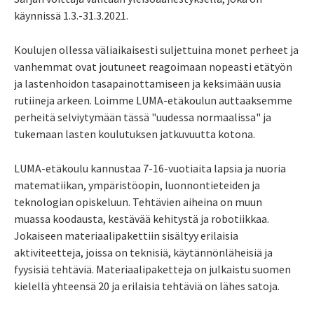
käynnissä 1.3.-31.3.2021.
Koulujen ollessa väliaikaisesti suljettuina monet perheet ja
vanhemmat ovat joutuneet reagoimaan nopeasti etätyön
ja lastenhoidon tasapainottamiseen ja keksimään uusia
rutiineja arkeen. Loimme LUMA-etäkoulun auttaaksemme
perheitä selviytymään tässä "uudessa normaalissa" ja
tukemaan lasten koulutuksen jatkuvuutta kotona.
LUMA-etäkoulu kannustaa 7-16-vuotiaita lapsia ja nuoria
matematiikan, ympäristöopin, luonnontieteiden ja
teknologian opiskeluun. Tehtävien aiheina on muun
muassa koodausta, kestävää kehitystä ja robotiikkaa.
Jokaiseen materiaalipakettiin sisältyy erilaisia
aktiviteetteja, joissa on teknisiä, käytännönläheisiä ja
fyysisiä tehtäviä. Materiaalipaketteja on julkaistu suomen
kielellä yhteensä 20 ja erilaisia tehtäviä on lähes satoja.