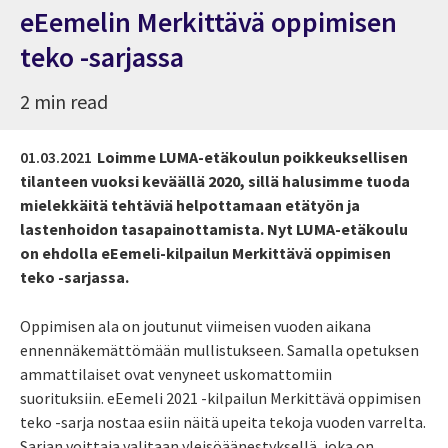
eEemelin Merkittävä oppimisen
teko -sarjassa
2 min read
01.03.2021
Loimme LUMA-etäkoulun poikkeuksellisen
tilanteen vuoksi keväällä 2020, sillä halusimme tuoda
mielekkäitä tehtäviä helpottamaan etätyön ja
lastenhoidon tasapainottamista. Nyt LUMA-etäkoulu
on ehdolla eEemeli-kilpailun Merkittävä oppimisen
teko -sarjassa.
Oppimisen ala on joutunut viimeisen vuoden aikana
ennennäkemättömään mullistukseen. Samalla opetuksen
ammattilaiset ovat venyneet uskomattomiin
suorituksiin. eEemeli 2021 -kilpailun Merkittävä oppimisen
teko -sarja nostaa esiin näitä upeita tekoja vuoden varrelta.
Sarjan voittaja valitaan yleisöäänestyksellä, joka on