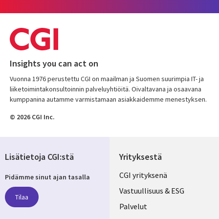
Insights you can act on
Vuonna 1976 perustettu CGI on maailman ja Suomen suurimpia IT- ja
liiketoimintakonsultoinnin palveluyhtiöitä. Oivaltavana ja osaavana
kumppanina autamme varmistamaan asiakkaidemme menestyksen.
© 2026 CGI Inc.
Lisätietoja CGI:stä
Yrityksestä
Useful
CGI yrityksenä
Pidämme sinut ajan tasalla
links
Vastuullisuus & ESG
Tilaa
FINLAND
Palvelut