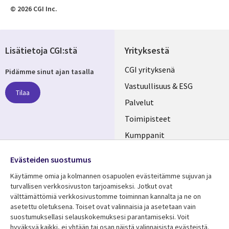
© 2026 CGI Inc.
Lisätietoja CGI:stä
Yrityksestä
Useful
CGI yrityksenä
Pidämme sinut ajan tasalla
links
Vastuullisuus & ESG
Tilaa
FINLAND
Palvelut
Toimipisteet
Kumppanit
Seuraa meitä
Uutishuone
Evästeiden suostumus
Social
Ura CGI:llä
Käytämme omia ja kolmannen osapuolen evästeitämme sujuvan ja
Media
turvallisen verkkosivuston tarjoamiseksi. Jotkut ovat
FINLAND
välttämättömiä verkkosivustomme toiminnan kannalta ja ne on
asetettu oletuksena. Toiset ovat valinnaisia ​​ja asetetaan vain
Resurssikeskus
Lisätietoa
suostumuksellasi selauskokemuksesi parantamiseksi. Voit
hyväksyä kaikki, ei yhtään tai osan näistä valinnaisista evästeistä.