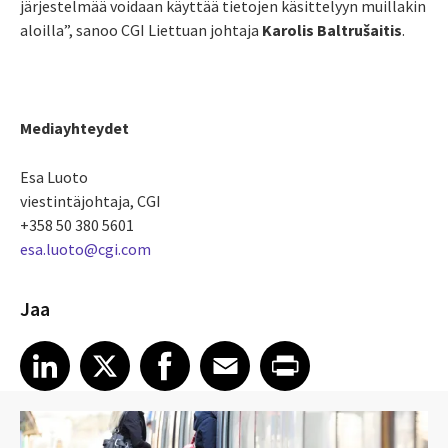
järjestelmää voidaan käyttää tietojen käsittelyyn muillakin
aloilla”, sanoo CGI Liettuan johtaja
Karolis Baltrušaitis
.
Mediayhteydet
Esa Luoto
viestintäjohtaja, CGI
+358 50 380 5601
esa.luoto@cgi.com
Jaa
Share article on LinkedIn
Share article on X
Share article on Facebook
Share article on Email
Share article on Print
LinkedIn
X
Facebook
Email
Print