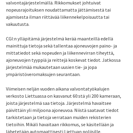
valvontajärjestelmällä. Rikkomukset johtuivat
nopeusrajoituksen noudattamatta jättämisestä tai
ajamisesta ilman riittävää liikennekelpoisuutta tai
vakuutusta.
CGI:n ylläpitämä järjestelmä kerää maanteillä edellä
mainittuja tietoja sekä tallentaa ajoneuvojen paino- ja
mittatiedot sekä nopeuden ja liikennevirran tiheyttä,
ajoneuvojen tyyppiä ja reittejä koskevat tiedot. Jatkossa
järjestelmää mukautetaan uusien tie- ja jopa
ympäristöveromaksujen seurantaan.
Viimeisen neljän vuoden aikana valvontatyökalujen
verkosto Liettuassa on kasvanut 60:stä yli 200 kameraan,
joista järjestelmä saa tietoja. Järjestelmä havaitsee
päivittäin yli miljoona ajoneuvoa. Niistä saatavat tiedot
tarkistetaan ja tietoja verrataan muiden rekisterien
tietoihin. Mikäli havaitaan rikkomus, se käsitellään ja
lähetetään automaattisesti Liettuan poliisille.