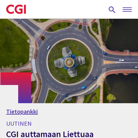
Skip
to
main
content
Tietopankki
UUTINEN
CGI auttamaan Liettuaa