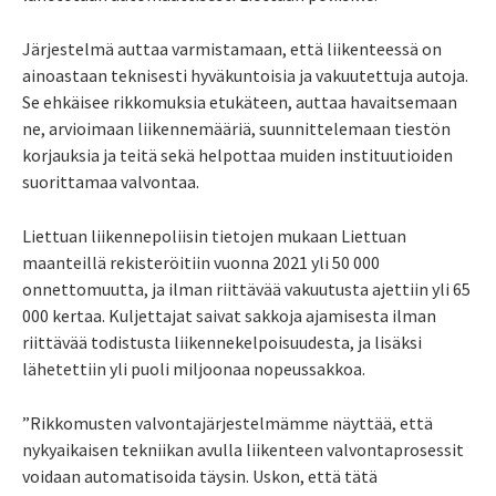
Järjestelmä auttaa varmistamaan, että liikenteessä on
ainoastaan teknisesti hyväkuntoisia ja vakuutettuja autoja.
Se ehkäisee rikkomuksia etukäteen, auttaa havaitsemaan
ne, arvioimaan liikennemääriä, suunnittelemaan tiestön
korjauksia ja teitä sekä helpottaa muiden instituutioiden
suorittamaa valvontaa.
Liettuan liikennepoliisin tietojen mukaan Liettuan
maanteillä rekisteröitiin vuonna 2021 yli 50 000
onnettomuutta, ja ilman riittävää vakuutusta ajettiin yli 65
000 kertaa. Kuljettajat saivat sakkoja ajamisesta ilman
riittävää todistusta liikennekelpoisuudesta, ja lisäksi
lähetettiin yli puoli miljoonaa nopeussakkoa.
”Rikkomusten valvontajärjestelmämme näyttää, että
nykyaikaisen tekniikan avulla liikenteen valvontaprosessit
voidaan automatisoida täysin. Uskon, että tätä