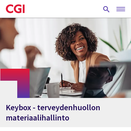
Skip
to
main
content
Keybox - terveydenhuollon
materiaalihallinto