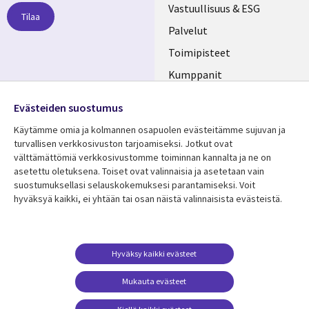
links
Vastuullisuus & ESG
Tilaa
FINLAND
Palvelut
Toimipisteet
Kumppanit
Seuraa meitä
Uutishuone
Evästeiden suostumus
Social
Ura CGI:llä
Käytämme omia ja kolmannen osapuolen evästeitämme sujuvan ja
Media
turvallisen verkkosivuston tarjoamiseksi. Jotkut ovat
FINLAND
välttämättömiä verkkosivustomme toiminnan kannalta ja ne on
asetettu oletuksena. Toiset ovat valinnaisia ​​ja asetetaan vain
Resurssikeskus
Lisätietoa
suostumuksellasi selauskokemuksesi parantamiseksi. Voit
hyväksyä kaikki, ei yhtään tai osan näistä valinnaisista evästeistä.
Library
Legal
Asiakastarinat
Tietosuoja
Links
FINLAND
Artikkelit
Tietosuojaseloste
FINLAND
Blogit
Käyttöehdot
Hyväksy kaikki evästeet
Tapahtumat
Yhteystiedot
Mukauta evästeet
Podcastit
Evästeasetuksesi