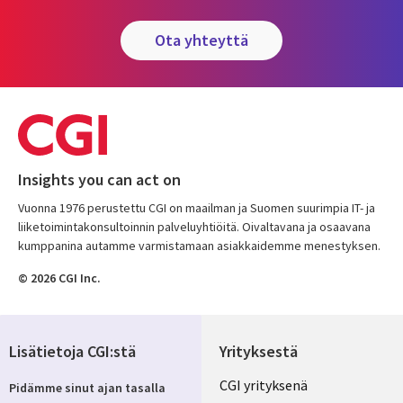
ota yhteyttä
Insights you can act on
Vuonna 1976 perustettu CGI on maailman ja Suomen suurimpia IT- ja
liiketoimintakonsultoinnin palveluyhtiöitä. Oivaltavana ja osaavana
kumppanina autamme varmistamaan asiakkaidemme menestyksen.
© 2026 CGI Inc.
Lisätietoja CGI:stä
Yrityksestä
Useful
CGI yrityksenä
Pidämme sinut ajan tasalla