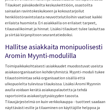
Tilaukset päiväkodeilta keskuskeittiöön, osastoilta
sairaalan ravintokeskukseen ja kokoustarjoilut
henkilöstöravintolasta neuvottelutiloihin vaativat kaikki
erilaista huomiota. Eri asiakkailla on erilaiset tarpeet,
tilausvalikoimat ja hinnat. Lisäksi tilaukset tulee laskuttaa
ja siirtää kirjanpitoon seurantatiedoiksi.
Hallitse asiakkaita monipuolisesti
Aromin Myynti-modulilla
Toimipaikkakohtaisesti asiakkuudet muodostuvat useista
asiakasorganisaation kohderyhmistä. Myynti-moduli tukee
tilaustoimintaa sekä organisaation sisällä että
ulkopuolelta tulevissa tilauksissa. Lisäksi Aromi Myynnin
avulla voidaan kerätä asiakaspalautetta ja tehdä
raportointia asiakastyytyväisyyden tasosta.
Tilausjärjestelmä on kuin verkkokauppa - tuotteet saadaan
näyttävästi esille ja tilaaminen on käyttäjille helppoa ja