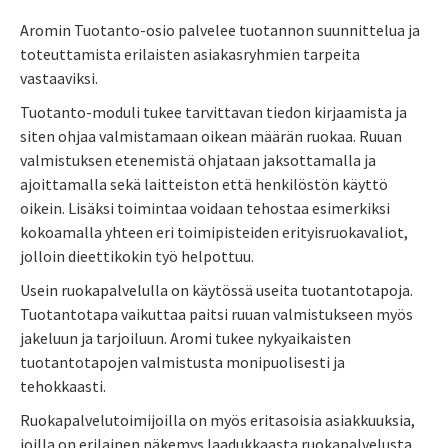
Aromin Tuotanto-osio palvelee tuotannon suunnittelua ja
toteuttamista erilaisten asiakasryhmien tarpeita
vastaaviksi.
Tuotanto-moduli tukee tarvittavan tiedon kirjaamista ja
siten ohjaa valmistamaan oikean määrän ruokaa. Ruuan
valmistuksen etenemistä ohjataan jaksottamalla ja
ajoittamalla sekä laitteiston että henkilöstön käyttö
oikein. Lisäksi toimintaa voidaan tehostaa esimerkiksi
kokoamalla yhteen eri toimipisteiden erityisruokavaliot,
jolloin dieettikokin työ helpottuu.
Usein ruokapalvelulla on käytössä useita tuotantotapoja.
Tuotantotapa vaikuttaa paitsi ruuan valmistukseen myös
jakeluun ja tarjoiluun. Aromi tukee nykyaikaisten
tuotantotapojen valmistusta monipuolisesti ja
tehokkaasti.
Ruokapalvelutoimijoilla on myös eritasoisia asiakkuuksia,
joilla on erilainen näkemys laadukkaasta ruokapalvelusta.