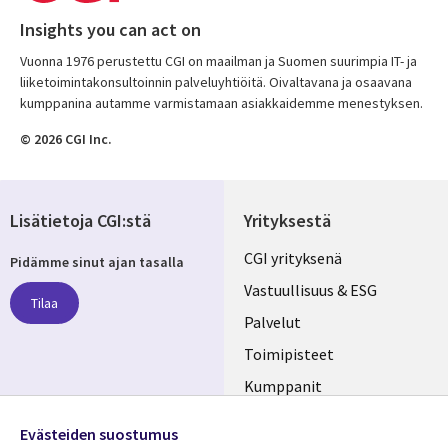
Insights you can act on
Vuonna 1976 perustettu CGI on maailman ja Suomen suurimpia IT- ja
liiketoimintakonsultoinnin palveluyhtiöitä. Oivaltavana ja osaavana
kumppanina autamme varmistamaan asiakkaidemme menestyksen.
© 2026 CGI Inc.
Lisätietoja CGI:stä
Yrityksestä
Useful
CGI yrityksenä
Pidämme sinut ajan tasalla
links
Vastuullisuus & ESG
Tilaa
FINLAND
Palvelut
Toimipisteet
Kumppanit
Seuraa meitä
Uutishuone
Evästeiden suostumus