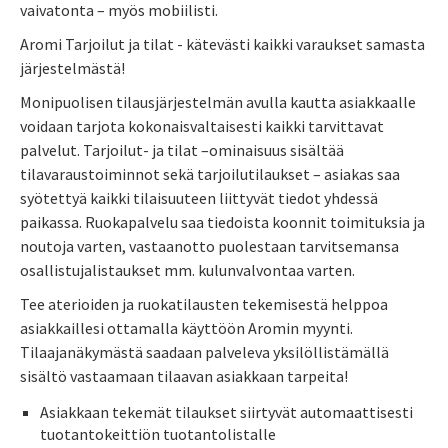
vaivatonta – myös mobiilisti.
Aromi Tarjoilut ja tilat - kätevästi kaikki varaukset samasta
järjestelmästä!
Monipuolisen tilausjärjestelmän avulla kautta asiakkaalle
voidaan tarjota kokonaisvaltaisesti kaikki tarvittavat
palvelut. Tarjoilut- ja tilat –ominaisuus sisältää
tilavaraustoiminnot sekä tarjoilutilaukset – asiakas saa
syötettyä kaikki tilaisuuteen liittyvät tiedot yhdessä
paikassa. Ruokapalvelu saa tiedoista koonnit toimituksia ja
noutoja varten, vastaanotto puolestaan tarvitsemansa
osallistujalistaukset mm. kulunvalvontaa varten.
Tee aterioiden ja ruokatilausten tekemisestä helppoa
asiakkaillesi ottamalla käyttöön Aromin myynti.
Tilaajanäkymästä saadaan palveleva yksilöllistämällä
sisältö vastaamaan tilaavan asiakkaan tarpeita!
Asiakkaan tekemät tilaukset siirtyvät automaattisesti
tuotantokeittiön tuotantolistalle