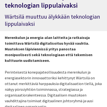
teknologian lippulaivaksi
Wärtsilä muuttuu älykkään teknologian
lippulaivaksi
Merenkulun ja energia-alan laitteita ja ratkaisuja
toimittava Wärtsilä digitalisoituu hyvää vauhtia.
Muutoksen läpiviennissä yritys panostaa
monipuolisesti sekä teknologiaan että tekemisen
kulttuurin uudistamiseen.
Perinteisestä konepajateollisuudesta merenkulun ja
energiasektorin innovaattoriksi kehittynyt Wärtsilä on
ottanut merkittäviä harppauksia digitalisaation tiellä, joka
näkyy pörssiyhtiön toiminnassa, strategiassa ja
organisaatiorakenteessa. Digitaalisen muutoksen
vauhdittajina toimivat digitaalinen johtoryhmä ja uusi
digitaalinen organisaatio.