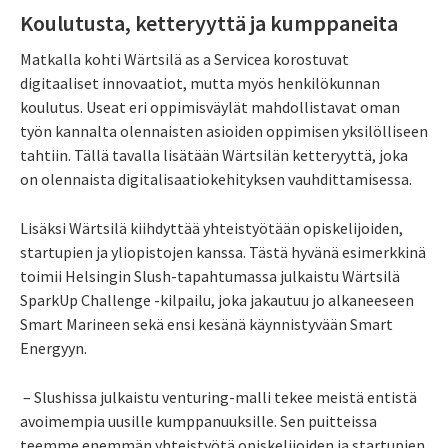
Koulutusta, ketteryyttä ja kumppaneita
Matkalla kohti Wärtsilä as a Servicea korostuvat
digitaaliset innovaatiot, mutta myös henkilökunnan
koulutus. Useat eri oppimisväylät mahdollistavat oman
työn kannalta olennaisten asioiden oppimisen yksilölliseen
tahtiin. Tällä tavalla lisätään Wärtsilän ketteryyttä, joka
on olennaista digitalisaatiokehityksen vauhdittamisessa.
Lisäksi Wärtsilä kiihdyttää yhteistyötään opiskelijoiden,
startupien ja yliopistojen kanssa. Tästä hyvänä esimerkkinä
toimii Helsingin Slush-tapahtumassa julkaistu Wärtsilä
SparkUp Challenge -kilpailu, joka jakautuu jo alkaneeseen
Smart Marineen sekä ensi kesänä käynnistyvään Smart
Energyyn.
– Slushissa julkaistu venturing-malli tekee meistä entistä
avoimempia uusille kumppanuuksille. Sen puitteissa
teemme enemmän yhteistyötä opiskelijoiden ja startupien