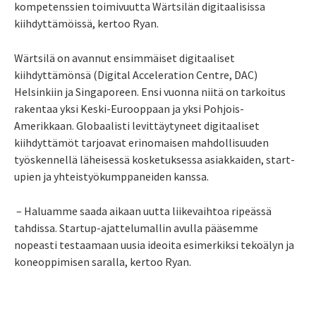
kompetenssien toimivuutta Wärtsilän digitaalisissa
kiihdyttämöissä, kertoo Ryan.
Wärtsilä on avannut ensimmäiset digitaaliset
kiihdyttämönsä (Digital Acceleration Centre, DAC)
Helsinkiin ja Singaporeen. Ensi vuonna niitä on tarkoitus
rakentaa yksi Keski-Eurooppaan ja yksi Pohjois-
Amerikkaan. Globaalisti levittäytyneet digitaaliset
kiihdyttämöt tarjoavat erinomaisen mahdollisuuden
työskennellä läheisessä kosketuksessa asiakkaiden, start­
upien ja yhteistyökumppaneiden kanssa.
– Haluamme saada aikaan uutta liikevaihtoa ripeässä
tahdissa. Startup-ajattelumallin avulla pääsemme
nopeasti testaamaan uusia ideoita esimerkiksi tekoälyn ja
koneoppimisen saralla, kertoo Ryan.