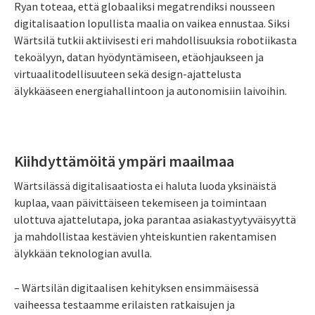
Ryan toteaa, että globaaliksi megatrendiksi nousseen
digitalisaation lopullista maalia on vaikea ennustaa. Siksi
Wärtsilä tutkii aktiivisesti eri mahdollisuuksia robotiikasta
tekoälyyn, datan hyödyntämiseen, etäohjaukseen ja
virtuaalitodellisuuteen sekä design-ajattelusta
älykkääseen energiahallintoon ja autonomisiin laivoihin.
Kiihdyttämöitä ympäri maailmaa
Wärtsilässä digitalisaatiosta ei haluta luoda yksinäistä
kuplaa, vaan päivittäiseen tekemiseen ja toimintaan
ulottuva ajattelutapa, joka parantaa asiakastyytyväisyyttä
ja mahdollistaa kestävien yhteiskuntien rakentamisen
älykkään teknologian avulla.
– Wärtsilän digitaalisen kehityksen ensimmäisessä
vaiheessa testaamme erilaisten ratkaisujen ja