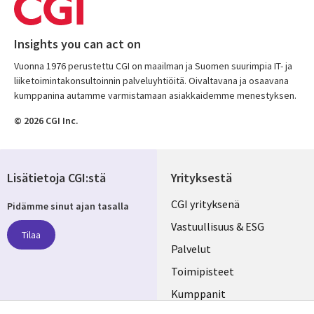
Insights you can act on
Vuonna 1976 perustettu CGI on maailman ja Suomen suurimpia IT- ja
liiketoimintakonsultoinnin palveluyhtiöitä. Oivaltavana ja osaavana
kumppanina autamme varmistamaan asiakkaidemme menestyksen.
© 2026 CGI Inc.
Lisätietoja CGI:stä
Yrityksestä
Useful
CGI yrityksenä
Pidämme sinut ajan tasalla
links
Vastuullisuus & ESG
Tilaa
FINLAND
Palvelut
Toimipisteet
Kumppanit
Seuraa meitä