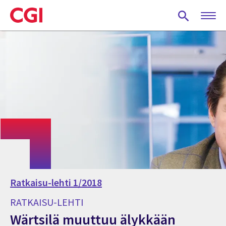
Skip
to
main
content
Ratkaisu-lehti 1/2018
RATKAISU-LEHTI
Wärtsilä muuttuu älykkään