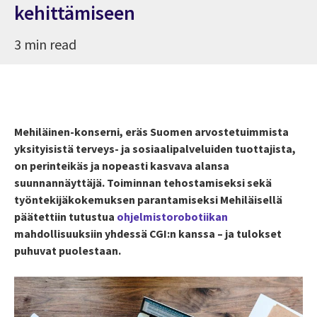
kehittämiseen
3 min read
Mehiläinen-konserni, eräs Suomen arvostetuimmista
yksityisistä terveys- ja sosiaalipalveluiden tuottajista,
on perinteikäs ja nopeasti kasvava alansa
suunnannäyttäjä. Toiminnan tehostamiseksi sekä
työntekijäkokemuksen parantamiseksi Mehiläisellä
päätettiin tutustua
ohjelmistorobotiikan
mahdollisuuksiin yhdessä CGI:n kanssa – ja tulokset
puhuvat puolestaan.