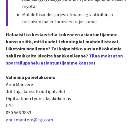
myötä.
Mahdollisuudet järjestelmäintegraatioihin ja
ratkaisun laajentamiseen rajattomat.
Haluaisitko keskustella kokeneen asiantuntijamme
kanssa siitä, mitä uudet teknologiat mahdollistavat
liiketoiminnallenne? Tai kaipaisitko uusia näkökulmia
sekä raikkaita ideoita hankkeellenne?
Tilaa maksuton
sparrailupuhelu asiantuntijamme kanssa
!
Valmiina palvelukseen:
Anni Mantere
Johtaja, konsultointipalvelut
Digitaalinen työntekijäkokemus
CGI
050 566 3853
anni.mantere@cgi.com