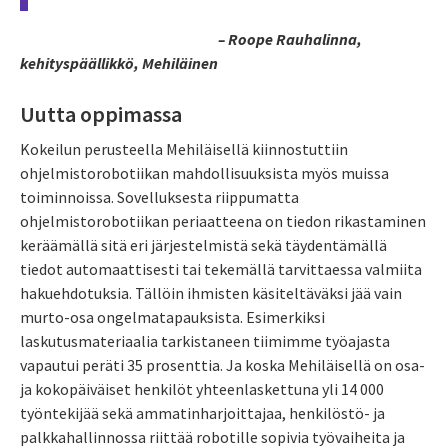
– Roope Rauhalinna,
kehityspäällikkö, Mehiläinen
Uutta oppimassa
Kokeilun perusteella Mehiläisellä kiinnostuttiin
ohjelmistorobotiikan mahdollisuuksista myös muissa
toiminnoissa. Sovelluksesta riippumatta
ohjelmistorobotiikan periaatteena on tiedon rikastaminen
keräämällä sitä eri järjestelmistä sekä täydentämällä
tiedot automaattisesti tai tekemällä tarvittaessa valmiita
hakuehdotuksia. Tällöin ihmisten käsiteltäväksi jää vain
murto-osa ongelmatapauksista. Esimerkiksi
laskutusmateriaalia tarkistaneen tiimimme työajasta
vapautui peräti 35 prosenttia. Ja koska Mehiläisellä on osa-
ja kokopäiväiset henkilöt yhteenlaskettuna yli 14 000
työntekijää sekä ammatinharjoittajaa, henkilöstö- ja
palkkahallinnossa riittää robotille sopivia työvaiheita ja