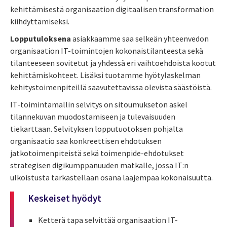
kehittämisestä organisaation digitaalisen transformation
kiihdyttämiseksi.
Lopputuloksena
asiakkaamme saa selkeän yhteenvedon
organisaation IT-toimintojen kokonaistilanteesta sekä
tilanteeseen sovitetut ja yhdessä eri vaihtoehdoista kootut
kehittämiskohteet. Lisäksi tuotamme hyötylaskelman
kehitystoimenpiteillä saavutettavissa olevista säästöistä.
IT-toimintamallin selvitys on sitoumukseton askel
tilannekuvan muodostamiseen ja tulevaisuuden
tiekarttaan. Selvityksen lopputuotoksen pohjalta
organisaatio saa konkreettisen ehdotuksen
jatkotoimenpiteistä sekä toimenpide-ehdotukset
strategisen digikumppanuuden matkalle, jossa IT:n
ulkoistusta tarkastellaan osana laajempaa kokonaisuutta.
Keskeiset hyödyt
Ketterä tapa selvittää organisaation IT-