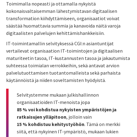
Toimimalla nopeasti ja ottamalla nykyistä
kokonaisvaltaisemman lähestymistavan digitaalisen
transformation kiihdyttämiseen, organisaatiot voivat
säästää huomattavia summia ja kanavoida näitä varoja
digitaalisten palvelujen kehittämishankkeisiin.
IT-toimintamallin selvityksessä CGI:n asiantuntijat
vertailevat organisaation IT-toimintojen ja digitaalisen
maturiteetin tasoa, IT-kustannusten tasoa ja jakautumista
suhteessa toimialan verrokkeihin, sekä antavat arvion
palvelutuottamisen tuotantomalleista sekä parhaista
käytännöistä ja niiden soveltamisten hyödyistä.
Selvitystemme mukaan julkishallinnon
organisaatioiden IT-menoista jopa
85 % voi kohdistua nykyisten ympäristöjen ja
ratkaisujen ylläpitoon
, jolloin vain
15 % kohdistuu kehitystyöhön
. Tämä on merkki
siitä, että nykyinen IT-ympäristö, mukaan lukien