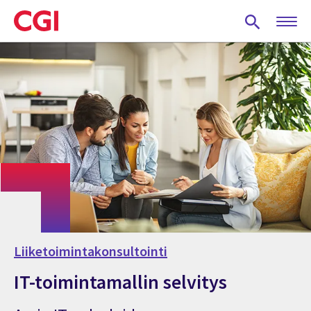
Skip
to
main
content
Liiketoimintakonsultointi
IT-toimintamallin selvitys