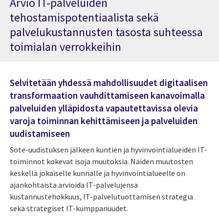
Arvio IT-palveluiden
tehostamispotentiaalista sekä
palvelukustannusten tasosta suhteessa
toimialan verrokkeihin
Selvitetään yhdessä mahdollisuudet digitaalisen
transformaation vauhdittamiseen kanavoimalla
palveluiden ylläpidosta vapautettavissa olevia
varoja toiminnan kehittämiseen ja palveluiden
uudistamiseen
Sote-uudistuksen jälkeen kuntien ja hyvinvointialueiden IT-
toiminnot kokevat isoja muutoksia. Näiden muutosten
keskellä jokaiselle kunnalle ja hyvinvointialueelle on
ajankohtaista arvioida IT-palvelujensa
kustannustehokkuus, IT-palvelutuottamisen strategia
sekä strategiset IT-kumppanuudet.