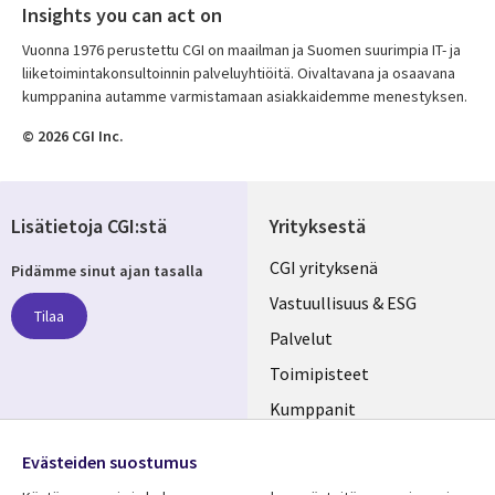
Insights you can act on
Vuonna 1976 perustettu CGI on maailman ja Suomen suurimpia IT- ja
liiketoimintakonsultoinnin palveluyhtiöitä. Oivaltavana ja osaavana
kumppanina autamme varmistamaan asiakkaidemme menestyksen.
© 2026 CGI Inc.
Lisätietoja CGI:stä
Yrityksestä
Useful
CGI yrityksenä
Pidämme sinut ajan tasalla
links
Vastuullisuus & ESG
Tilaa
FINLAND
Palvelut
Toimipisteet
Kumppanit
Seuraa meitä
Uutishuone
Evästeiden suostumus
Social
Ura CGI:llä