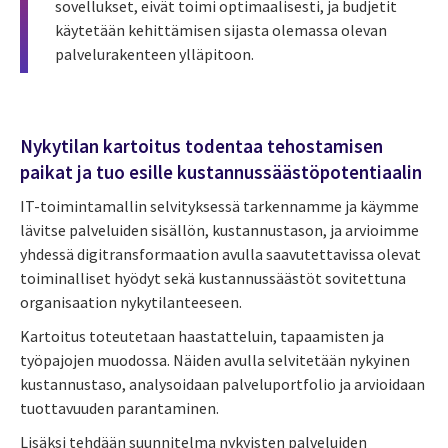
sovellukset, eivät toimi optimaalisesti, ja budjetit
käytetään kehittämisen sijasta olemassa olevan
palvelurakenteen ylläpitoon.
Nykytilan kartoitus todentaa tehostamisen
paikat ja tuo esille kustannussäästöpotentiaalin
IT-toimintamallin selvityksessä tarkennamme ja käymme
lävitse palveluiden sisällön, kustannustason, ja arvioimme
yhdessä digitransformaation avulla saavutettavissa olevat
toiminalliset hyödyt sekä kustannussäästöt sovitettuna
organisaation nykytilanteeseen.
Kartoitus toteutetaan haastatteluin, tapaamisten ja
työpajojen muodossa. Näiden avulla selvitetään nykyinen
kustannustaso, analysoidaan palveluportfolio ja arvioidaan
tuottavuuden parantaminen.
Lisäksi tehdään suunnitelma nykyisten palveluiden