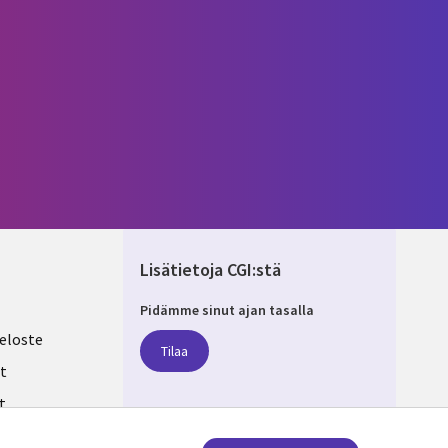
Lisätietoja CGI:stä
Pidämme sinut ajan tasalla
ND
eloste
Tilaa
t
t
ksesi