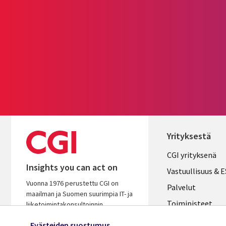
Yrityksestä
Useful
CGI yrityksenä
Insights you can act on
links
Vastuullisuus & 
Vuonna 1976 perustettu CGI on
FINLAND
Palvelut
maailman ja Suomen suurimpia IT- ja
Toimipisteet
liiketoimintakonsultoinnin
palveluyhtiöitä. Oivaltavana ja
Kumppanit
Evästeiden suostumus
osaavana kumppanina autamme