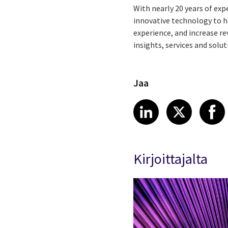
With nearly 20 years of expe
innovative technology to h
experience, and increase re
insights, services and solut
Jaa
Share article
Share art
Shar
LinkedIn
X
Kirjoittajalta