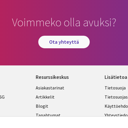
Voimmeko olla avuksi?
ota yhteyttä
Resurssikeskus
Lisätietoa
Library
Legal
Asiakastarinat
Tietosuoja
Links
FINLA
ESG
Artikkelit
Tietosuojas
FINLAND
Blogit
Käyttöehdo
Tapahtumat
Yhteystiedo
Podcastit
Evästeasetu