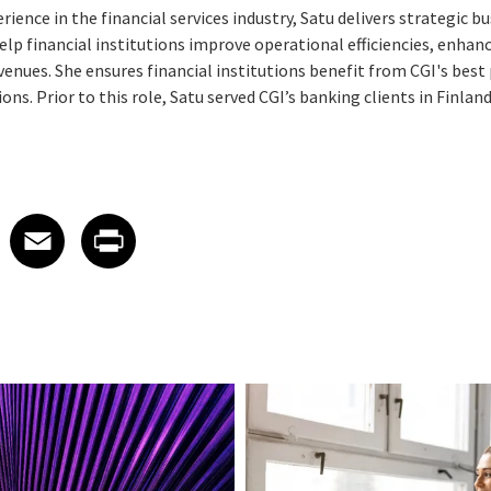
rience in the financial services industry, Satu delivers strategic 
elp financial institutions improve operational efficiencies, enha
venues. She ensures financial institutions benefit from CGI's best
ions. Prior to this role, Satu served CGI’s banking clients in Finland
 on LinkedIn
icle on X
e article on Facebook
Share article on Email
Share article on Print
Facebook
Email
Print