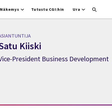
Näkemys
Tutustu CGI:hin
Ura
ASIANTUNTIJA
Satu Kiiski
Vice-President Business Development
siantuntija Satu Kiiski