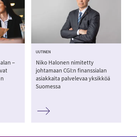
UUTINEN
alan –
Niko Halonen nimitetty
vat
johtamaan CGI:n finanssialan
an
asiakkaita palvelevaa yksikköä
Suomessa