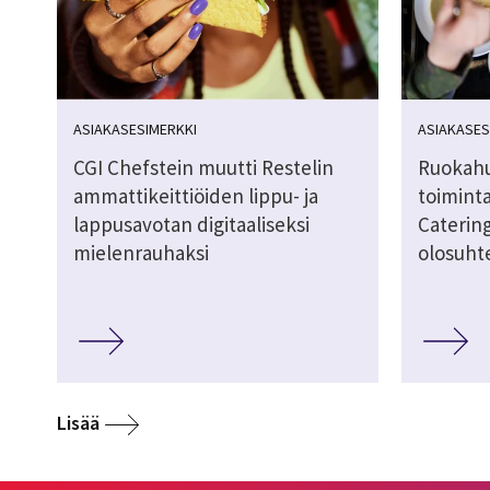
ASIAKASESIMERKKI
ASIAKASES
CGI Chefstein muutti Restelin
Ruokahu
ammattikeittiöiden lippu- ja
toimint
lappusavotan digitaaliseksi
Catering
mielenrauhaksi
olosuht
Lisää