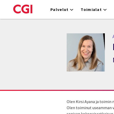
Skip
to
Palvelut
Toimialat
main
content
A
Olen Kirsi Ayana ja toimin
Olen toiminut useamman vu
sopivan kokonaisratkaisun C