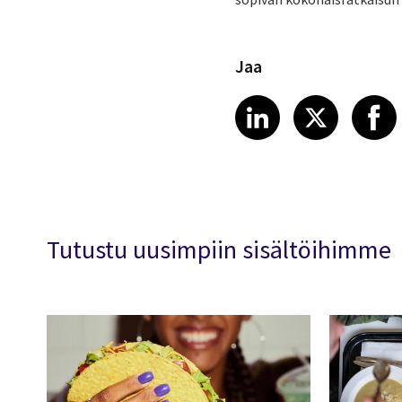
Jaa
Share article
Share art
Shar
LinkedIn
X
Tutustu uusimpiin sisältöihimme