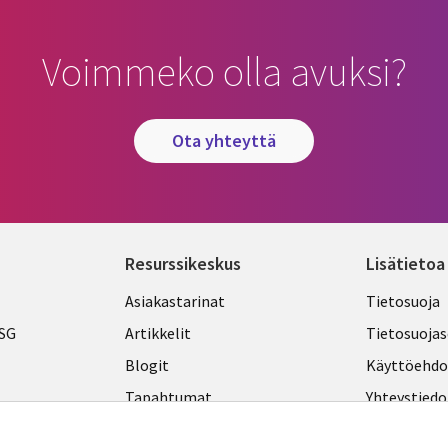
Voimmeko olla avuksi?
ota yhteyttä
Resurssikeskus
Lisätietoa
Library
Legal
Asiakastarinat
Tietosuoja
Links
FINLA
ESG
Artikkelit
Tietosuojas
FINLAND
Blogit
Käyttöehdo
Tapahtumat
Yhteystiedo
Podcastit
Evästeasetu