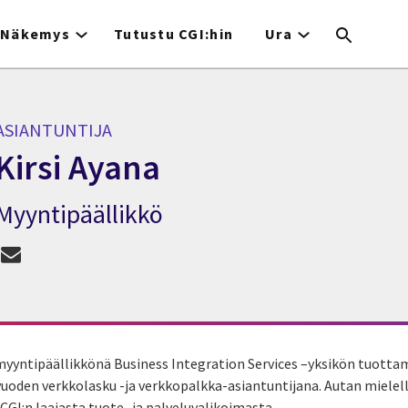
Näkemys
Tutustu CGI:hin
Ura
ASIANTUNTIJA
Kirsi Ayana
Myyntipäällikkö
siantuntija Kirsi Ayana
 myyntipäällikkönä Business Integration Services –yksikön tuottam
oden verkkolasku -ja verkkopalkka-asiantuntijana. Autan mielell
GI:n laajasta tuote -ja palveluvalikoimasta.