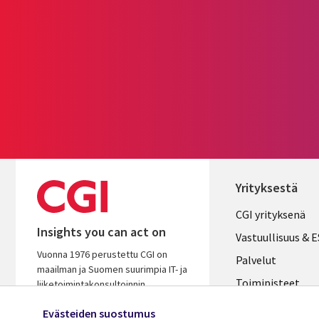
Yrityksestä
Useful
CGI yrityksenä
Insights you can act on
links
Vastuullisuus & 
Vuonna 1976 perustettu CGI on
FINLAND
Palvelut
maailman ja Suomen suurimpia IT- ja
Toimipisteet
liiketoimintakonsultoinnin
palveluyhtiöitä. Oivaltavana ja
Kumppanit
Evästeiden suostumus
osaavana kumppanina autamme