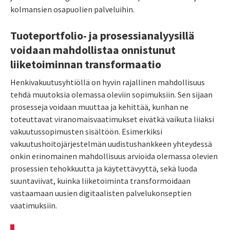
kolmansien osapuolien palveluihin.
Tuoteportfolio- ja prosessianalyysillä
voidaan mahdollistaa onnistunut
liiketoiminnan transformaatio
Henkivakuutusyhtiöllä on hyvin rajallinen mahdollisuus
tehdä muutoksia olemassa oleviin sopimuksiin. Sen sijaan
prosesseja voidaan muuttaa ja kehittää, kunhan ne
toteuttavat viranomaisvaatimukset eivätkä vaikuta liiaksi
vakuutussopimusten sisältöön. Esimerkiksi
vakuutushoitojärjestelmän uudistushankkeen yhteydessä
onkin erinomainen mahdollisuus arvioida olemassa olevien
prosessien tehokkuutta ja käytettävyyttä, sekä luoda
suuntaviivat, kuinka liiketoiminta transformoidaan
vastaamaan uusien digitaalisten palvelukonseptien
vaatimuksiin.