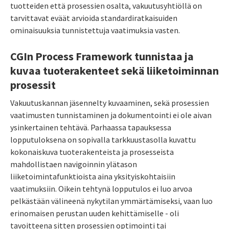
tuotteiden että prosessien osalta, vakuutusyhtiöllä on
tarvittavat eväät arvioida standardiratkaisuiden
ominaisuuksia tunnistettuja vaatimuksia vasten.
CGIn Process Framework tunnistaa ja
kuvaa tuoterakenteet sekä liiketoiminnan
prosessit
Vakuutuskannan jäsennelty kuvaaminen, sekä prosessien
vaatimusten tunnistaminen ja dokumentointi ei ole aivan
ysinkertainen tehtävä. Parhaassa tapauksessa
lopputuloksena on sopivalla tarkkuustasolla kuvattu
kokonaiskuva tuoterakenteista ja prosesseista
mahdollistaen navigoinnin ylätason
liiketoimintafunktioista aina yksityiskohtaisiin
vaatimuksiin. Oikein tehtynä lopputulos ei luo arvoa
pelkästään välineenä nykytilan ymmärtämiseksi, vaan luo
erinomaisen perustan uuden kehittämiselle - oli
tavoitteena sitten prosessien optimointi tai