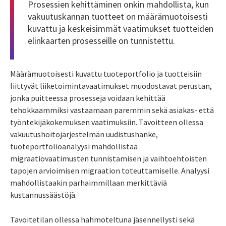
Prosessien kehittäminen onkin mahdollista, kun
vakuutuskannan tuotteet on määrämuotoisesti
kuvattu ja keskeisimmät vaatimukset tuotteiden
elinkaarten prosesseille on tunnistettu.
Määrämuotoisesti kuvattu tuoteportfolio ja tuotteisiin
liittyvät liiketoimintavaatimukset muodostavat perustan,
jonka puitteessa prosesseja voidaan kehittää
tehokkaammiksi vastaamaan paremmin sekä asiakas- että
työntekijäkokemuksen vaatimuksiin. Tavoitteen ollessa
vakuutushoitojärjestelmän uudistushanke,
tuoteportfolioanalyysi mahdollistaa
migraatiovaatimusten tunnistamisen ja vaihtoehtoisten
tapojen arvioimisen migraation toteuttamiselle. Analyysi
mahdollistaakin parhaimmillaan merkittäviä
kustannussäästöjä.
Tavoitetilan ollessa hahmoteltuna jäsennellysti sekä