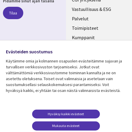
Useful
Pidämme sinut ajan tasalla
links
Vastuullisuus & ESG
Tilaa
FINLAND
Palvelut
Toimipisteet
Kumppanit
Seuraa meitä
Uutishuone
Evästeiden suostumus
Social
Ura CGI:llä
Käytämme omia ja kolmannen osapuolen evästeitämme sujuvan ja
Media
turvallisen verkkosivuston tarjoamiseksi. Jotkut ovat
FINLAND
välttämättömiä verkkosivustomme toiminnan kannalta ja ne on
asetettu oletuksena. Toiset ovat valinnaisia ​​ja asetetaan vain
Resurssikeskus
Lisätietoa
suostumuksellasi selauskokemuksesi parantamiseksi. Voit
hyväksyä kaikki, ei yhtään tai osan näistä valinnaisista evästeistä.
Library
Legal
Asiakastarinat
Tietosuoja
Links
FINLAND
Artikkelit
Tietosuojaseloste
FINLAND
Blogit
Käyttöehdot
Hyväksy kaikki evästeet
Tapahtumat
Yhteystiedot
Mukauta evästeet
Podcastit
Evästeasetuksesi