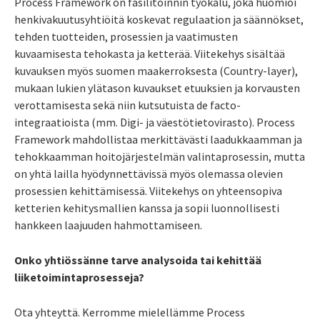
Process Framework on fasilitoinnin työkalu, joka huomioi
henkivakuutusyhtiöitä koskevat regulaation ja säännökset,
tehden tuotteiden, prosessien ja vaatimusten
kuvaamisesta tehokasta ja ketterää. Viitekehys sisältää
kuvauksen myös suomen maakerroksesta (Country-layer),
mukaan lukien ylätason kuvaukset etuuksien ja korvausten
verottamisesta sekä niin kutsutuista de facto-
integraatioista (mm. Digi- ja väestötietovirasto). Process
Framework mahdollistaa merkittävästi laadukkaamman ja
tehokkaamman hoitojärjestelmän valintaprosessin, mutta
on yhtä lailla hyödynnettävissä myös olemassa olevien
prosessien kehittämisessä. Viitekehys on yhteensopiva
ketterien kehitysmallien kanssa ja sopii luonnollisesti
hankkeen laajuuden hahmottamiseen.
Onko yhtiössänne tarve analysoida tai kehittää
liiketoimintaprosesseja?
Ota yhteyttä. Kerromme mielellämme Process