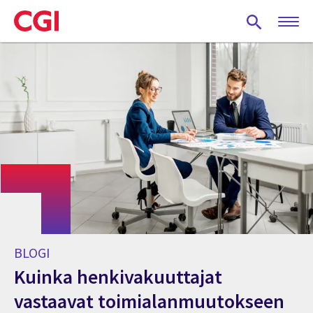
Skip
to
main
content
BLOGI
Kuinka henkivakuuttajat
vastaavat toimialanmuutokseen