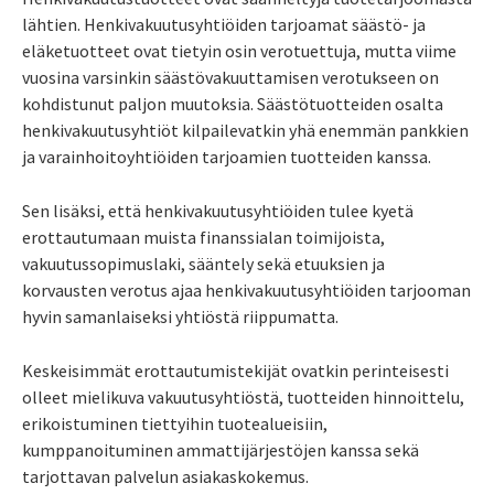
lähtien. Henkivakuutusyhtiöiden tarjoamat säästö- ja
eläketuotteet ovat tietyin osin verotuettuja, mutta viime
vuosina varsinkin säästövakuuttamisen verotukseen on
kohdistunut paljon muutoksia. Säästötuotteiden osalta
henkivakuutusyhtiöt kilpailevatkin yhä enemmän pankkien
ja varainhoitoyhtiöiden tarjoamien tuotteiden kanssa.
Sen lisäksi, että henkivakuutusyhtiöiden tulee kyetä
erottautumaan muista finanssialan toimijoista,
vakuutussopimuslaki, sääntely sekä etuuksien ja
korvausten verotus ajaa henkivakuutusyhtiöiden tarjooman
hyvin samanlaiseksi yhtiöstä riippumatta.
Keskeisimmät erottautumistekijät ovatkin perinteisesti
olleet mielikuva vakuutusyhtiöstä, tuotteiden hinnoittelu,
erikoistuminen tiettyihin tuotealueisiin,
kumppanoituminen ammattijärjestöjen kanssa sekä
tarjottavan palvelun asiakaskokemus.