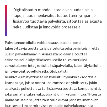
Digitalisaatio mahdollistaa aivan uudenlaisia
tapoja luoda henkivakuutustuotteen ympärille
lisäarvoa tuottavia palveluita, sitouttaa asiakasta
sekä uudistaa ja innovoida prosesseja.
Palvelumuotoilulla voidaan saavuttaa helposti
lähestyttäviä tuotteita ja palveluita sekä perinteisiin että
uusiin palvelukanaviin. Asiakasta voidaan sitouttaa
erinomaisella käyttökokemuksella tai esimerkiksi
vakuutukseen integroidulla lisäpalvelulla, kuten älykellolla
ja hyvinvointisovelluksella. Globaalisti
henkivakuutusyhtiöissä on kokeiltu hyvinkin eksoottisia
konsepteja, joista onnistuneimmissa on yhdistetty jokin
asiakasta puhutteleva tai lisäarvoa tuottava komponentti,
joka samalla tukee vakuutusyhtiön liiketoimintaa. Yhteistä
näillä on usein se, että taustalla olevat järjestelmät ovat
joustavasti integroitavissa erilaisiin palvelukanaviin ja