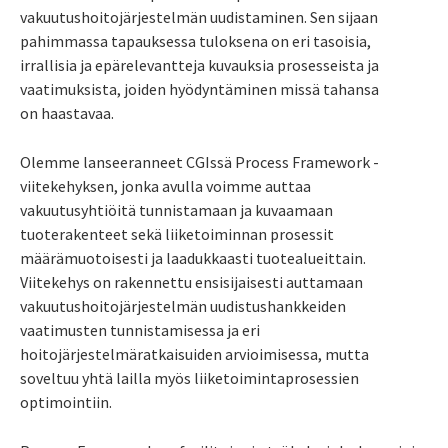
vakuutushoitojärjestelmän uudistaminen. Sen sijaan
pahimmassa tapauksessa tuloksena on eri tasoisia,
irrallisia ja epärelevantteja kuvauksia prosesseista ja
vaatimuksista, joiden hyödyntäminen missä tahansa
on haastavaa.
Olemme lanseeranneet CGIssä Process Framework -
viitekehyksen, jonka avulla voimme auttaa
vakuutusyhtiöitä tunnistamaan ja kuvaamaan
tuoterakenteet sekä liiketoiminnan prosessit
määrämuotoisesti ja laadukkaasti tuotealueittain.
Viitekehys on rakennettu ensisijaisesti auttamaan
vakuutushoitojärjestelmän uudistushankkeiden
vaatimusten tunnistamisessa ja eri
hoitojärjestelmäratkaisuiden arvioimisessa, mutta
soveltuu yhtä lailla myös liiketoimintaprosessien
optimointiin.