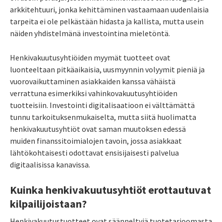
arkkitehtuuri, jonka kehittäminen vastaamaan uudenlaisia
tarpeita ei ole pelkästään hidasta ja kallista, mutta usein
näiden yhdistelmänä investointina mieletöntä.
Henkivakuutusyhtiöiden myymät tuotteet ovat
luonteeltaan pitkäaikaisia, uusmyynnin volyymit pieniä ja
vuorovaikuttaminen asiakkaiden kanssa vähäistä
verrattuna esimerkiksi vahinkovakuutusyhtiöiden
tuotteisiin. Investointi digitalisaatioon ei välttämättä
tunnu tarkoituksenmukaiselta, mutta siitä huolimatta
henkivakuutusyhtiöt ovat saman muutoksen edessä
muiden finanssitoimialojen tavoin, jossa asiakkaat
lähtökohtaisesti odottavat ensisijaisesti palvelua
digitaalisissa kanavissa.
Kuinka henkivakuutusyhtiöt erottautuvat
kilpailijoistaan?
Henkivakuutustuotteet ovat säänneltyjä tuotetarjoomasta