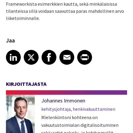
Frameworkista esimerkkien kautta, sekä minkälaisissa
tilanteissa sillä voidaan saavuttaa paras mahdollinen arvo
liiketoiminnalle.
Jaa
Share article on LinkedIn
Share article on X
Share article on Facebook
Share article on Email
Share article on Print
LinkedIn
X
Facebook
Email
Print
KIRJOITTAJASTA
Johannes Immonen
kehitysjohtaja, henkivakuuttaminen
Mielenkiintoni kohteena on
vakuutustoimialan digitalisoituminen
sekä uudet palvelu- ja kehitysmallit.