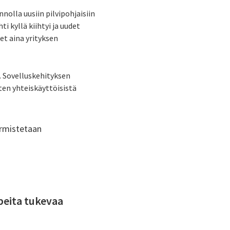
nolla uusiin pilvipohjaisiin
i kyllä kiihtyi ja uudet
et aina yrityksen
. Sovelluskehityksen
ten yhteiskäyttöisistä
.
armistetaan
peita tukevaa