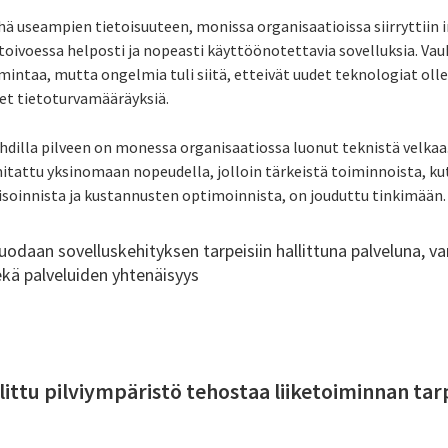
hä useampien tietoisuuteen, monissa organisaatioissa siirryttiin in
toivoessa helposti ja nopeasti käyttöönotettavia sovelluksia. Vauht
imintaa, mutta ongelmia tuli siitä, etteivät uudet teknologiat olle
eet tietoturvamääräyksiä.
hdilla pilveen on monessa organisaatiossa luonut teknistä velkaa
itattu yksinomaan nopeudella, jolloin tärkeistä toiminnoista, ku
oinnista ja kustannusten optimoinnista, on jouduttu tinkimään
uodaan sovelluskehityksen tarpeisiin hallittuna palveluna, v
ekä palveluiden yhtenäisyys
ittu pilviympäristö tehostaa liiketoiminnan tar