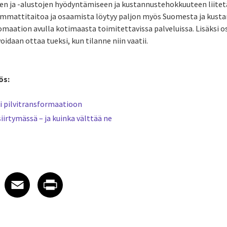
den ja -alustojen hyödyntämiseen ja kustannustehokkuuteen liitet
Ammattitaitoa ja osaamista löytyy paljon myös Suomesta ja kus
maation avulla kotimaasta toimitettavissa palveluissa. Lisäksi 
idaan ottaa tueksi, kun tilanne niin vaatii.
ös:
i pilvitransformaatioon
siirtymässä – ja kuinka välttää ne
 on LinkedIn
icle on X
e article on Facebook
Share article on Email
Share article on Print
Facebook
Email
Print