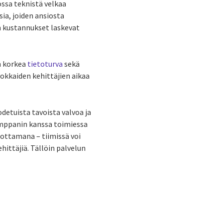
ssa teknistä velkaa
sia, joiden ansiosta
en kustannukset laskevat
n korkea
tietoturva
sekä
vokkaiden kehittäjien aikaa
detuista tavoista valvoa ja
kumppanin kanssa toimiessa
uottamana – tiimissä voi
hittäjiä. Tällöin palvelun