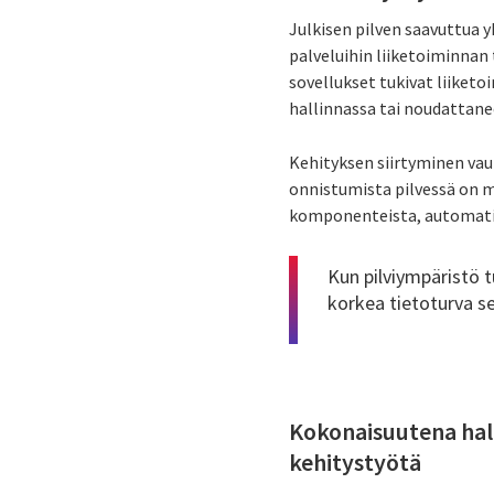
Julkisen pilven saavuttua y
palveluihin liiketoiminnan 
sovellukset tukivat liiketo
hallinnassa tai noudattan
Kehityksen siirtyminen vau
onnistumista pilvessä on m
komponenteista, automatis
Kun pilviympäristö t
korkea tietoturva s
Kokonaisuutena hall
kehitystyötä