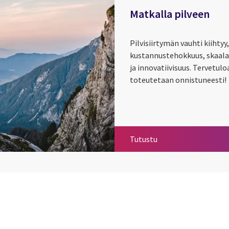
Matkalla pilveen
Pilvisiirtymän vauhti kiihtyy
kustannustehokkuus, skaalau
ja innovatiivisuus. Tervetul
toteutetaan onnistuneesti!
Matkalla pilveen
Tutustu