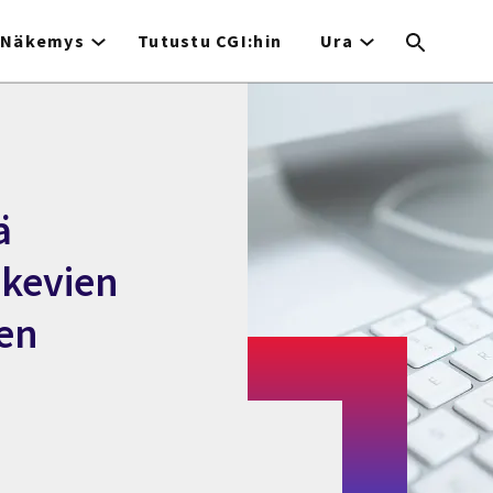
Näkemys
Tutustu CGI:hin
Ura
ä
ukevien
een