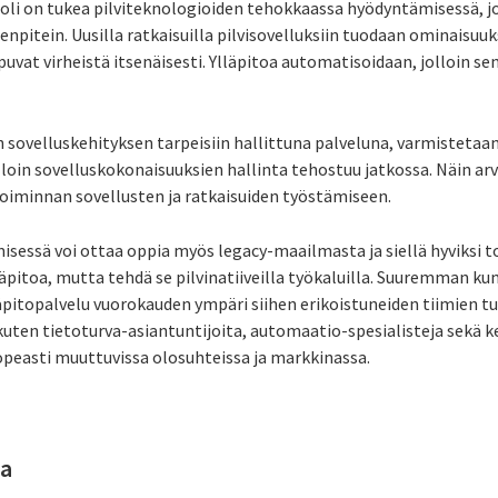
li on tukea pilviteknologioiden tehokkaassa hyödyntämisessä, jo
npitein. Uusilla ratkaisuilla pilvisovelluksiin tuodaan ominaisuuk
puvat virheistä itsenäisesti. Ylläpitoa automatisoidaan, jolloin s
 sovelluskehityksen tarpeisiin hallittuna palveluna, varmistetaa
lloin sovelluskokonaisuuksien hallinta tehostuu jatkossa. Näin ar
toiminnan sovellusten ja ratkaisuiden työstämiseen.
sessä voi ottaa oppia myös legacy-maailmasta ja siellä hyviksi to
äpitoa, mutta tehdä se pilvinatiiveilla työkaluilla. Suuremman 
äpitopalvelu vuorokauden ympäri siihen erikoistuneiden tiimien t
, kuten tietoturva-asiantuntijoita, automaatio-spesialisteja sekä ke
opeasti muuttuvissa olosuhteissa ja markkinassa.
ta