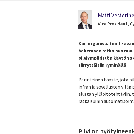
Matti Vesterin
Vice President, C
Kun organisaatioille ava
hakemaan ratkaisua muutt
pilviympäristön käytön sk
siirryttäisiin ryminällä.
Perinteinen haaste, jota p
infran ja sovellusten ylläp
alustan ylläpitotehtäviin, 
ratkaisuihin automatisoima
Pilvi on hyötyinee