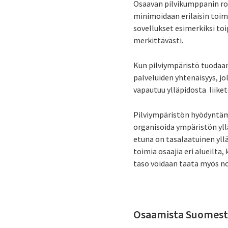
Osaavan pilvikumppanin roo
minimoidaan erilaisin toime
sovellukset esimerkiksi toi
merkittävästi.
Kun pilviympäristö tuodaan
palveluiden yhtenäisyys, jo
vapautuu ylläpidosta liike
Pilviympäristön hyödyntämi
organisoida ympäristön yll
etuna on tasalaatuinen yll
toimia osaajia eri alueilta
taso voidaan taata myös n
Osaamista Suomes