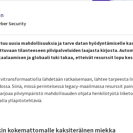
en
yber Security
utuu uusia mahdollisuuksia ja tarve datan hyödyntämiselle ka
uvaan tilanteeseen pilvipalveluiden laajasta kirjosta. Auto
aalaamisen ja globaali tuki takaa, etteivät resurssit lopu kes
ilvitransformaatiolla lähdetään ratkaisemaan, lähtee tarpeesta 
idossa. Siinä, missä perinteisessä legacy-maailmassa resurssit pai
tarjoaa pilviympäristö mahdollisuuden ohjata henkilötyötä liiketo
lla ylläpitotehtäviä.
nkin kokemattomalle kaksiteräinen miekka