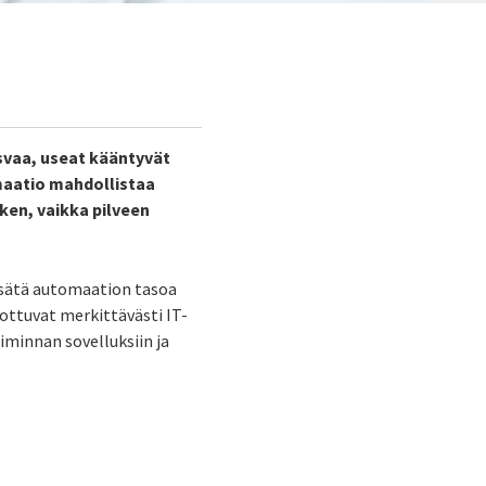
svaa, useat kääntyvät
maatio mahdollistaa
ken, vaikka pilveen
lisätä automaation tasoa
nottuvat merkittävästi IT-
iminnan sovelluksiin ja