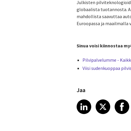
Julkisten pilviteknologioi
globaalista tuotannosta. 
mahdollista saavuttaa auto
Euroopassa ja maailmalla vo
Sinua voisi kiinnostaa my
Pilvipalvelumme - Kaikk
Viisi sudenkuoppaa pilvi
Jaa
Share article
Share art
Shar
LinkedIn
X