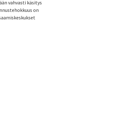
ään vahvasti käsitys
tannustehokkuus on
osaamiskeskukset