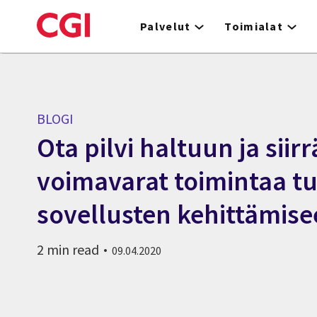
Skip
to
Palvelut
Toimialat
main
content
BLOGI
Ota pilvi haltuun ja siirr
voimavarat toimintaa t
sovellusten kehittämis
2 min read
09.04.2020