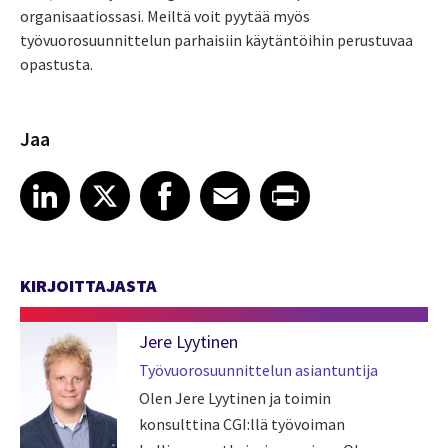
organisaatiossasi. Meiltä voit pyytää myös
työvuorosuunnittelun parhaisiin käytäntöihin perustuvaa
opastusta.
Jaa
Share article on LinkedIn
Share article on X
Share article on Facebook
Share article on Email
Share article on Print
LinkedIn
X
Facebook
Email
Print
KIRJOITTAJASTA
Jere Lyytinen
Työvuorosuunnittelun asiantuntija
Olen Jere Lyytinen ja toimin
konsulttina CGI:llä työvoiman