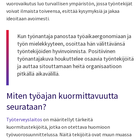
vuorovaikutus luo turvallisen ympäristön, jossa työntekijät
voivat ilmaista toiveensa, esittää kysymyksiä ja jakaa
ideoitaan avoimesti.
Kun työnantaja panostaa työaikaergonomiaan ja
työn mielekkyyteen, osoittaa hän välittävänsä
työntekijöiden hyvinvoinnista. Positiivinen
työnantajakuva houkuttelee osaavia työntekijöitä
ja auttaa sitouttamaan heitä organisaatioon
pitkällä aikavälillä.
Miten työajan kuormittavuutta
seurataan?
Työterveyslaitos
on määritellyt tärkeitä
kuormitustekijöitä, jotka on otettava huomioon
työvuorosuunnittelussa. Näitä tekijöitä ovat muun muassa