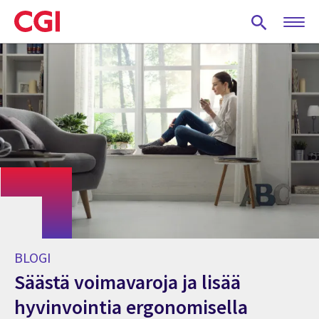
Skip
to
main
content
BLOGI
Säästä voimavaroja ja lisää
hyvinvointia ergonomisella