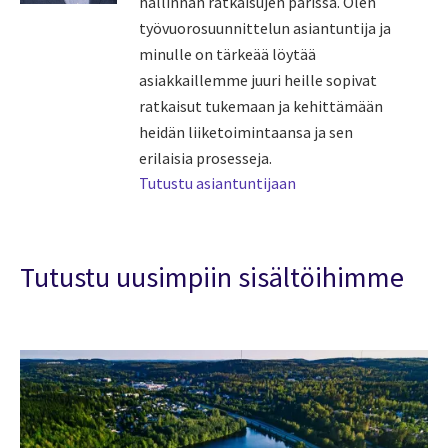
hallinnan ratkaisujen parissa. Olen
työvuorosuunnittelun asiantuntija ja
minulle on tärkeää löytää
asiakkaillemme juuri heille sopivat
ratkaisut tukemaan ja kehittämään
heidän liiketoimintaansa ja sen
erilaisia prosesseja.
Tutustu asiantuntijaan
Tutustu uusimpiin sisältöihimme