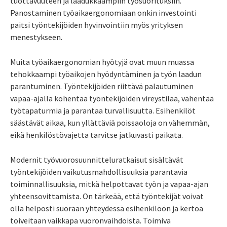
tuottavuuteen ja laadukkaampiin työsuorituksiin.
Panostaminen työaikaergonomiaan onkin investointi
paitsi työntekijöiden hyvinvointiin myös yrityksen
menestykseen.
Muita työaikaergonomian hyötyjä ovat muun muassa
tehokkaampi työaikojen hyödyntäminen ja työn laadun
parantuminen. Työntekijöiden riittävä palautuminen
vapaa-ajalla kohentaa työntekijöiden vireystilaa, vähentää
työtapaturmia ja parantaa turvallisuutta. Esihenkilöt
säästävät aikaa, kun yllättäviä poissaoloja on vähemmän,
eikä henkilöstövajetta tarvitse jatkuvasti paikata.
Modernit työvuorosuunnitteluratkaisut sisältävät
työntekijöiden vaikutusmahdollisuuksia parantavia
toiminnallisuuksia, mitkä helpottavat työn ja vapaa-ajan
yhteensovittamista. On tärkeää, että työntekijät voivat
olla helposti suoraan yhteydessä esihenkilöön ja kertoa
toiveitaan vaikkapa vuoronvaihdoista. Toimiva