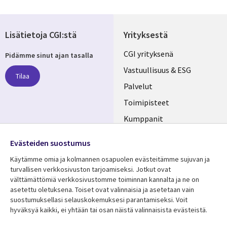
Lisätietoja CGI:stä
Yrityksestä
Useful
CGI yrityksenä
Pidämme sinut ajan tasalla
links
Vastuullisuus & ESG
Tilaa
FINLAND
Palvelut
Toimipisteet
Kumppanit
Seuraa meitä
Uutishuone
Evästeiden suostumus
Social
Ura CGI:llä
Käytämme omia ja kolmannen osapuolen evästeitämme sujuvan ja
Media
turvallisen verkkosivuston tarjoamiseksi. Jotkut ovat
FINLAND
välttämättömiä verkkosivustomme toiminnan kannalta ja ne on
asetettu oletuksena. Toiset ovat valinnaisia ​​ja asetetaan vain
Resurssikeskus
Lisätietoa
suostumuksellasi selauskokemuksesi parantamiseksi. Voit
hyväksyä kaikki, ei yhtään tai osan näistä valinnaisista evästeistä.
Library
Legal
Asiakastarinat
Tietosuoja