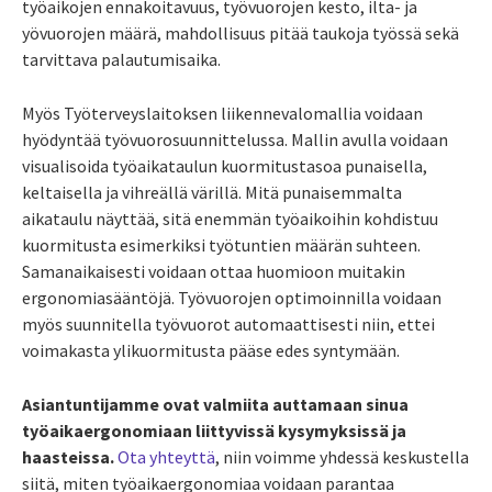
työaikojen ennakoitavuus, työvuorojen kesto, ilta- ja
yövuorojen määrä, mahdollisuus pitää taukoja työssä sekä
tarvittava palautumisaika.
Myös Työterveyslaitoksen liikennevalomallia voidaan
hyödyntää työvuorosuunnittelussa. Mallin avulla voidaan
visualisoida työaikataulun kuormitustasoa punaisella,
keltaisella ja vihreällä värillä. Mitä punaisemmalta
aikataulu näyttää, sitä enemmän työaikoihin kohdistuu
kuormitusta esimerkiksi työtuntien määrän suhteen.
Samanaikaisesti voidaan ottaa huomioon muitakin
ergonomiasääntöjä. Työvuorojen optimoinnilla voidaan
myös suunnitella työvuorot automaattisesti niin, ettei
voimakasta ylikuormitusta pääse edes syntymään.
Asiantuntijamme ovat valmiita auttamaan sinua
työaikaergonomiaan liittyvissä kysymyksissä ja
haasteissa.
Ota yhteyttä
, niin voimme yhdessä keskustella
siitä, miten työaikaergonomiaa voidaan parantaa