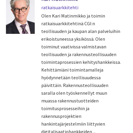
ratkaisuarkkitehti
Olen Kari Matinmikko ja toimin
ratkaisuarkkitehtinä CGI:n
teollisuuden ja kaupan alan palveluihin
erikoistuneessa yksikössä. Olen
toiminut vaativissa valmistavan
teollisuuden ja rakennusteollisuuden
toimintaprosessien kehityshankkeissa.
Kehittämiäni toimintamalleja
hyödynnetään teollisuudessa
päivittäin. Rakennusteollisuuden
saralla olen työskennellyt muun
muassa rakennustuotteiden
toimitusprosesseihin ja
rakennusprojektien
hankintajärjestelmiin liittyvien
digitalisaatiohankkeiden ...