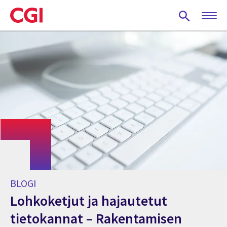
Skip
to
main
content
BLOGI
Lohkoketjut ja hajautetut
tietokannat – Rakentamisen