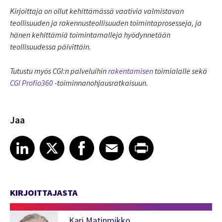
Kirjoittaja on ollut kehittämässä vaativia valmistavan
teollisuuden ja rakennusteollisuuden toimintaprosesseja, ja
hänen kehittämiä toimintamalleja hyödynnetään
teollisuudessa päivittäin.
Tutustu myös CGI:n palveluihin
rakentamisen
toimialalle sekä
CGI Profio360
-toiminnanohjausratkaisuun.
Jaa
Share article on LinkedIn
Share article on X
Share article on Facebook
Share article on Email
Share article on Print
LinkedIn
X
Facebook
Email
Print
KIRJOITTAJASTA
Kari Matinmikko