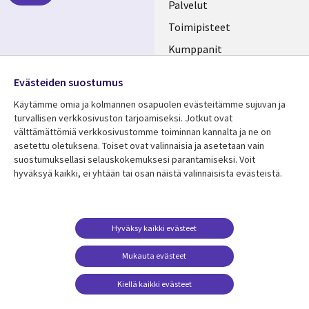
FINLAND
Palvelut
Toimipisteet
Kumppanit
Seuraa meitä
Uutishuone
Evästeiden suostumus
Social
Ura CGI:llä
Käytämme omia ja kolmannen osapuolen evästeitämme sujuvan ja
Media
turvallisen verkkosivuston tarjoamiseksi. Jotkut ovat
FINLAND
välttämättömiä verkkosivustomme toiminnan kannalta ja ne on
asetettu oletuksena. Toiset ovat valinnaisia ​​ja asetetaan vain
Resurssikeskus
Lisätietoa
suostumuksellasi selauskokemuksesi parantamiseksi. Voit
hyväksyä kaikki, ei yhtään tai osan näistä valinnaisista evästeistä.
Library
Legal
Asiakastarinat
Tietosuoja
Links
FINLAND
Artikkelit
Tietosuojaseloste
FINLAND
Blogit
Käyttöehdot
Hyväksy kaikki evästeet
Tapahtumat
Yhteystiedot
Mukauta evästeet
Podcastit
Evästeasetuksesi
Kiellä kaikki evästeet
Viewpoints