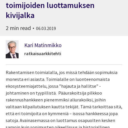
toimijoiden luottamuksen
kivijalka
2 min read
06.03.2019
Kari Matinmikko
ratkaisuarkkitehti
Rakentamisen toimialalla, jos missä tehdään sopimuksia
monesta eri asiasta. Toimialalle on luonteenomaista
ekosysteemiajattelu, jossa ”hajauta ja hallitse” -
johtaminen on tyypillistä. Pääurakoitsija pilkkoo
rakennushankkeen pienemmiksi aliurakoiksi, joihin
valitaan kilpailutuksen kautta tekijät. Tämä tarkoittaa sitä,
että eri toimijoita on kymmeniä – isossa hankkeessa jopa
satoja. Avainasemassa on luottamus osapuolten kesken
samoin kuin sopimusten oikeellisuus ja historiallinen