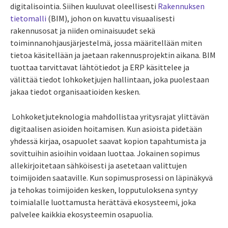
digitalisointia. Siihen kuuluvat oleellisesti
Rakennuksen
tietomalli
(BIM), johon on kuvattu visuaalisesti
rakennusosat ja niiden ominaisuudet sekä
toiminnanohjausjärjestelmä, jossa määritellään miten
tietoa käsitellään ja jaetaan rakennusprojektin aikana. BIM
tuottaa tarvittavat lähtötiedot ja ERP käsittelee ja
välittää tiedot lohkoketjujen hallintaan, joka puolestaan
jakaa tiedot organisaatioiden kesken.
Lohkoketjuteknologia mahdollistaa yritysrajat ylittävän
digitaalisen asioiden hoitamisen. Kun asioista pidetään
yhdessä kirjaa, osapuolet saavat kopion tapahtumista ja
sovittuihin asioihin voidaan luottaa. Jokainen sopimus
allekirjoitetaan sähköisesti ja asetetaan valittujen
toimijoiden saataville. Kun sopimusprosessi on läpinäkyvä
ja tehokas toimijoiden kesken, lopputuloksena syntyy
toimialalle luottamusta herättävä ekosysteemi, joka
palvelee kaikkia ekosysteemin osapuolia.