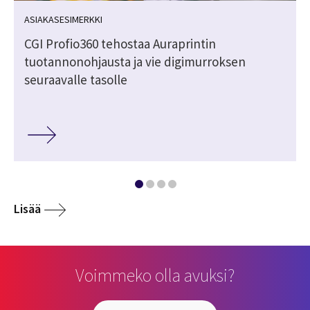
ASIAKASESIMERKKI
CGI Profio360 tehostaa Auraprintin
tuotannonohjausta ja vie digimurroksen
seuraavalle tasolle
Lisää
Voimmeko olla avuksi?