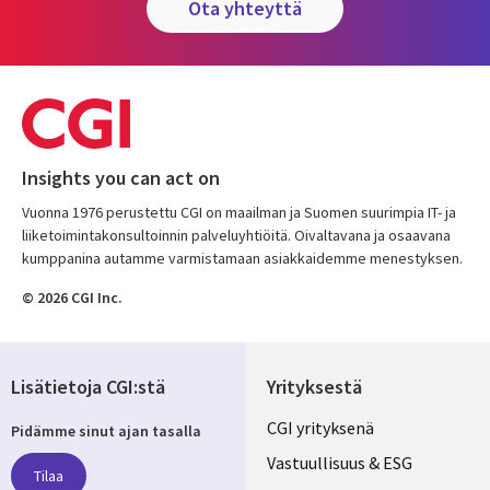
ota yhteyttä
Insights you can act on
Vuonna 1976 perustettu CGI on maailman ja Suomen suurimpia IT- ja
liiketoimintakonsultoinnin palveluyhtiöitä. Oivaltavana ja osaavana
kumppanina autamme varmistamaan asiakkaidemme menestyksen.
© 2026 CGI Inc.
Lisätietoja CGI:stä
Yrityksestä
Useful
CGI yrityksenä
Pidämme sinut ajan tasalla
links
Vastuullisuus & ESG
Tilaa