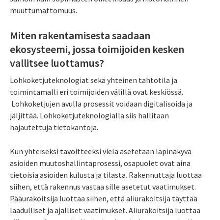
muuttumattomuus.
Miten rakentamisesta saadaan
ekosysteemi, jossa toimijoiden kesken
vallitsee luottamus?
Lohkoketjuteknologiat sekä yhteinen tahtotila ja
toimintamalli eri toimijoiden välillä ovat keskiössä.
Lohkoketjujen avulla prosessit voidaan digitalisoida ja
jäljittää. Lohkoketjuteknologialla siis hallitaan
hajautettuja tietokantoja.
Kun yhteiseksi tavoitteeksi vielä asetetaan läpinäkyvä
asioiden muutoshallintaprosessi, osapuolet ovat aina
tietoisia asioiden kulusta ja tilasta. Rakennuttaja luottaa
siihen, että rakennus vastaa sille asetetut vaatimukset.
Pääurakoitsija luottaa siihen, että aliurakoitsija täyttää
laadulliset ja ajalliset vaatimukset. Aliurakoitsija luottaa