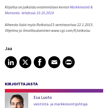
Kirjoitus on julkaistu ensimmäisen kerran
Markkinointi &
Mainonta -lehdessä 10.10.2014
Aiheesta lisää myös Ratkaisu15-seminaarissa 22.1.2015.
Ohjelma ja ilmoittautuminen www.cgi.com/fi/ratkaisu
Jaa
Share article on LinkedIn
Share article on X
Share article on Facebook
Share article on Email
Share article on Print
LinkedIn
X
Facebook
Email
Print
KIRJOITTAJASTA
Esa Luoto
viestintä- ja markkinointijohtaja