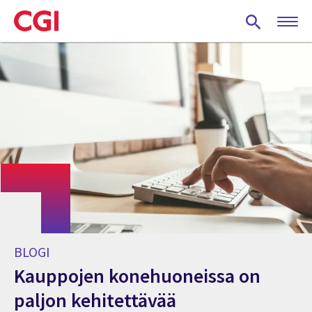
Skip
to
main
content
BLOGI
Kauppojen konehuoneissa on
paljon kehitettävää