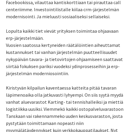
Facebookissa, vilauttaa kantiskorttiaan tai pirauttaa call
centeriimme. Investointilistalle kiilaa crm-järjestelmän
modernisointi. Ja mieluusti sosiaaliseksi sellaiseksi.
Lopulta kaikki tiet vievät yrityksen toimintaa ohjaavaan
erp-järjestelmään.
Vuosien saatossa kertyneiden räätälöintien aiheuttamat
kustannukset tai vanhan järjestelmän puutteellisuudet
nykypäivän tavara- ja tietovirtojen ohjaamiseen saattavat
siirtää fokuksen pariksi vuodeksi ydinprosesseihin ja erp-
järjestelmän moderniosointiin.
Kiristyvän kilpailun kaventaessa katteita pitää tavaran
läpimenoaika olla jatkuvasti lyhyempi. On siis syytä myydä
vanhat aluevarastot Karting- tai tennishalleiksi ja miettiä
logistiikka uusiksi. Viemmekö kaikki ostopalveluvarastoon
Tanskaan vai rakennammeko uuden keskusvaraston, josta
pystytään toimittamaan nopeasti niin
myymälätäydennykset kuin verkkokauppatilaukset. Nyt