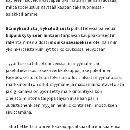
miltä todellisuus näyttää kaupan takahuoneissa -
asiakkaillamme.
Elämyksellistä
ja
yksilöllisesti
puhuttelevaa palvelua
kilpailukykyiseen hintaan
tarjoavan kauppakonseptin
rakentaminen aidosti
monikanavaiseksi
ei ole ihan niin
yksinkertaista kuin nyt torikokouksissa neuvotaan.
Tyypillisessä lähtötilanteessa on myymälä- tai
jakelutieverkosto sekä verkkokauppa ja se pakollinen
Facebook-tili. Johdon fokus on ollut tiukasti myymälöissä,
markkinointi on ollut myymälä- ja massamainontavetoista
ja digikanavia on pyöritetty markkinointiyksikön
oheistoimintona tai jopa täysin irrallaan parin
uudistushenkisen myyjän henkilökohtaisen innostuksen
siivittämänä.
Tällä hetkellä moni verkkokauppa alkaa olla elinkaarensa