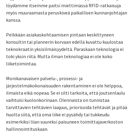
löydämme itsemme paitsi miettimässä RFID-ratkaisuja
myös muuraamasta peruskiveä paikallisen kunnanjohtajan
kanssa.
Pelkkään asiakaskohtaamisen pintaan keskittyneen
konsultin tai plannerin korvaan edellä kuvattu kuulostaa
teknokraatin yksisilmäisyydeltä. Paraskaan teknologia ei
toki yksin riitä. Mutta ilman teknologiaa ei ole koko
liiketoimintaa.
Monikanavaisen palvelu-, prosessi- ja
järjestelmäkokonaisuuden rakentaminen ei ole helppoa,
ilmaista eikä nopeaa. Se ei silti tarkoita, että joutsenlaulu
vaihtuisi kuolonkorinaan. Olennaista on tunnistaa
tarvittavien tehtävien laajuus, priorisoida tehtävät ja pitää
huolta siitä, että oma liike ei pysähdy tai tukkeudu
esimerkiksi liian suureksi paisuneen toimittajaverkoston
hallinnointituskaan.