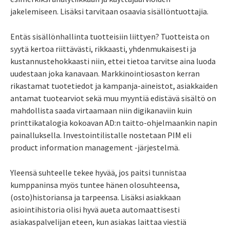
jakelemiseen. Lisäksi tarvitaan osaavia sisällöntuottajia.
Entäs sisällönhallinta tuotteisiin liittyen? Tuotteista on
syytä kertoa riittävästi, rikkaasti, yhdenmukaisesti ja
kustannustehokkaasti niin, ettei tietoa tarvitse aina luoda
uudestaan joka kanavaan. Markkinointiosaston kerran
rikastamat tuotetiedot ja kampanja-aineistot, asiakkaiden
antamat tuotearviot sekä muu myyntiä edistävä sisältö on
mahdollista saada virtaamaan niin digikanaviin kuin
printtikatalogia kokoavan AD:n taitto-ohjelmaankin napin
painalluksella. Investointilistalle nostetaan PIM eli
product information management -järjestelmä.
Yleensä suhteelle tekee hyvää, jos paitsi tunnistaa
kumppaninsa myös tuntee hänen olosuhteensa,
(osto)historiansa ja tarpeensa. Lisäksi asiakkaan
asiointihistoria olisi hyvä aueta automaattisesti
asiakaspalvelijan eteen, kun asiakas laittaa viestiä