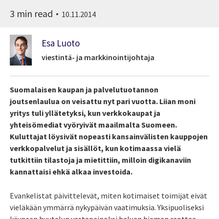
3 min read
10.11.2014
Esa Luoto
viestintä- ja markkinointijohtaja
Suomalaisen kaupan ja palvelutuotannon
joutsenlaulua on veisattu nyt pari vuotta. Liian moni
yritys tuli yllätetyksi, kun verkkokaupat ja
yhteisömediat vyöryivät maailmalta Suomeen.
Kuluttajat löysivät nopeasti kansainvälisten kauppojen
verkkopalvelut ja sisällöt, kun kotimaassa vielä
tutkittiin tilastoja ja mietittiin, milloin digikanaviin
kannattaisi ehkä alkaa investoida.
Evankelistat päivittelevät, miten kotimaiset toimijat eivät
vieläkään ymmärrä nykypäivän vaatimuksia. Yksipuoliseksi
käyneen huutelun vastapainoksi haluan hieman raottaa,