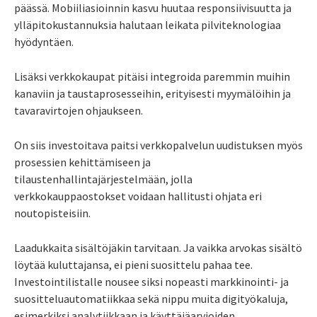
päässä. Mobiiliasioinnin kasvu huutaa responsiivisuutta ja
ylläpitokustannuksia halutaan leikata pilviteknologiaa
hyödyntäen.
Lisäksi verkkokaupat pitäisi integroida paremmin muihin
kanaviin ja taustaprosesseihin, erityisesti myymälöihin ja
tavaravirtojen ohjaukseen.
On siis investoitava paitsi verkkopalvelun uudistuksen myös
prosessien kehittämiseen ja
tilaustenhallintajärjestelmään, jolla
verkkokauppaostokset voidaan hallitusti ohjata eri
noutopisteisiin.
Laadukkaita sisältöjäkin tarvitaan. Ja vaikka arvokas sisältö
löytää kuluttajansa, ei pieni suosittelu pahaa tee.
Investointilistalle nousee siksi nopeasti markkinointi- ja
suositteluautomatiikkaa sekä nippu muita digityökaluja,
esimerkiksi analytiikkaan ja käyttäjäarvioiden