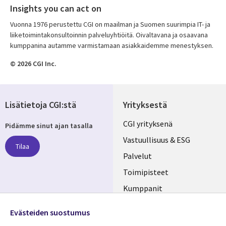
Insights you can act on
Vuonna 1976 perustettu CGI on maailman ja Suomen suurimpia IT- ja
liiketoimintakonsultoinnin palveluyhtiöitä. Oivaltavana ja osaavana
kumppanina autamme varmistamaan asiakkaidemme menestyksen.
© 2026 CGI Inc.
Lisätietoja CGI:stä
Yrityksestä
Useful
CGI yrityksenä
Pidämme sinut ajan tasalla
links
Vastuullisuus & ESG
Tilaa
FINLAND
Palvelut
Toimipisteet
Kumppanit
Seuraa meitä
Uutishuone
Evästeiden suostumus
Social
Ura CGI:llä