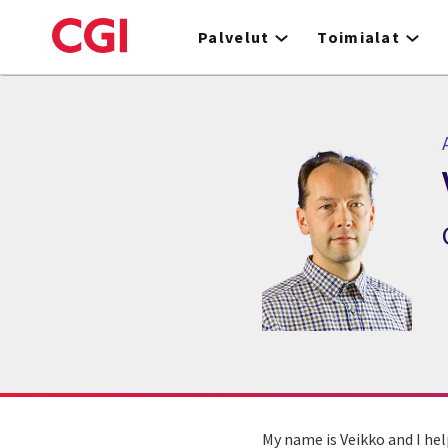
Skip
to
Palvelut
Toimialat
main
content
My name is Veikko and I hel