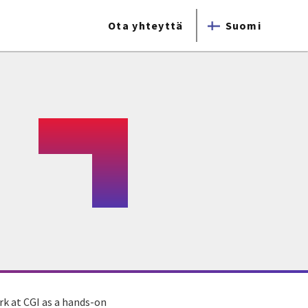
Ota yhteyttä
Suomi
ork at CGI as a hands-on