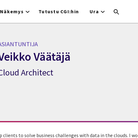
Näkemys
Tutustu CGI:hin
Ura
ASIANTUNTIJA
Veikko Väätäjä
Cloud Architect
Asiantuntija Veikko Väätäjä
p clients to solve business challenges with data in the clouds. I w