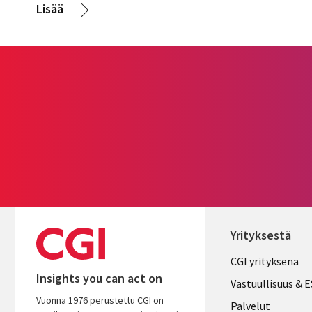
Lisää
Yrityksestä
Useful
CGI yrityksenä
Insights you can act on
links
Vastuullisuus & 
Vuonna 1976 perustettu CGI on
FINLAND
Palvelut