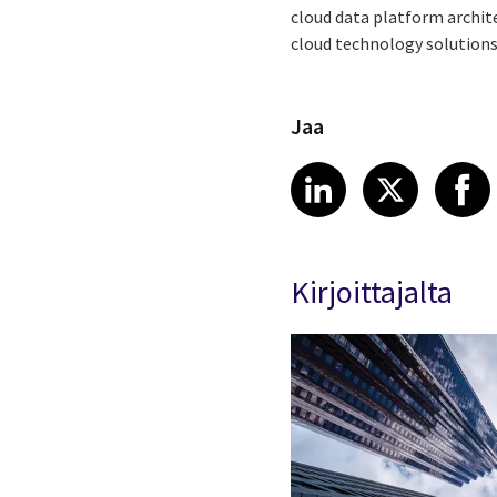
cloud data platform archite
cloud technology solutions 
Jaa
Share article
Share art
Shar
LinkedIn
X
Kirjoittajalta