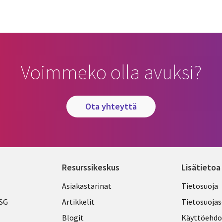
Voimmeko olla avuksi?
ota yhteyttä
Resurssikeskus
Lisätietoa
Library
Legal
Asiakastarinat
Tietosuoja
Links
FINLA
ESG
Artikkelit
Tietosuojas
FINLAND
Blogit
Käyttöehdo