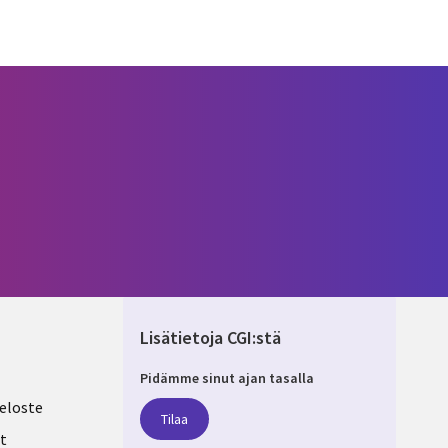
Lisätietoja CGI:stä
Pidämme sinut ajan tasalla
ND
eloste
Tilaa
t