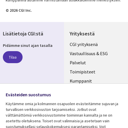
kumppanina autamme varmistamaan asiakkaidemme menestyksen.
© 2026 CGI Inc.
Lisätietoja CGI:stä
Yrityksestä
Useful
CGI yrityksenä
Pidämme sinut ajan tasalla
links
Vastuullisuus & ESG
Tilaa
FINLAND
Palvelut
Toimipisteet
Kumppanit
Seuraa meitä
Uutishuone
Evästeiden suostumus
Social
Ura CGI:llä
Käytämme omia ja kolmannen osapuolen evästeitämme sujuvan ja
Media
turvallisen verkkosivuston tarjoamiseksi. Jotkut ovat
FINLAND
välttämättömiä verkkosivustomme toiminnan kannalta ja ne on
asetettu oletuksena. Toiset ovat valinnaisia ​​ja asetetaan vain
Resurssikeskus
Lisätietoa
suostumuksellasi selauskokemuksesi parantamiseksi. Voit