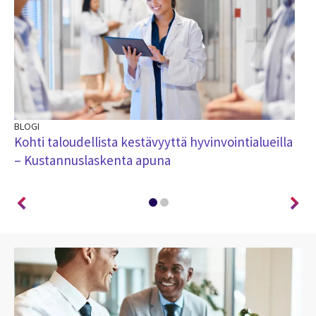
BLOGI
BL
Kohti taloudellista kestävyyttä hyvinvointialueilla
An
– Kustannuslaskenta apuna
ti