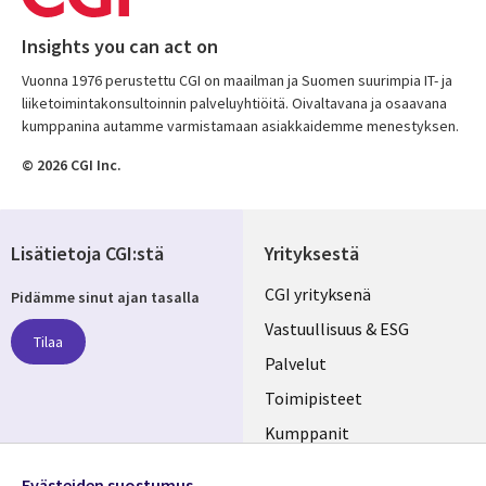
Insights you can act on
Vuonna 1976 perustettu CGI on maailman ja Suomen suurimpia IT- ja
liiketoimintakonsultoinnin palveluyhtiöitä. Oivaltavana ja osaavana
kumppanina autamme varmistamaan asiakkaidemme menestyksen.
© 2026 CGI Inc.
Lisätietoja CGI:stä
Yrityksestä
Useful
CGI yrityksenä
Pidämme sinut ajan tasalla
links
Vastuullisuus & ESG
Tilaa
FINLAND
Palvelut
Toimipisteet
Kumppanit
Seuraa meitä
Uutishuone
Evästeiden suostumus