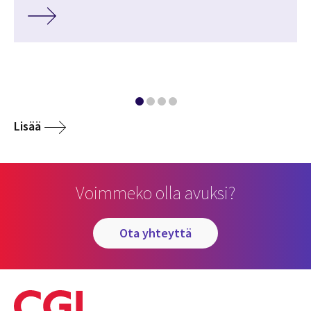
Lisää
Voimmeko olla avuksi?
ota yhteyttä