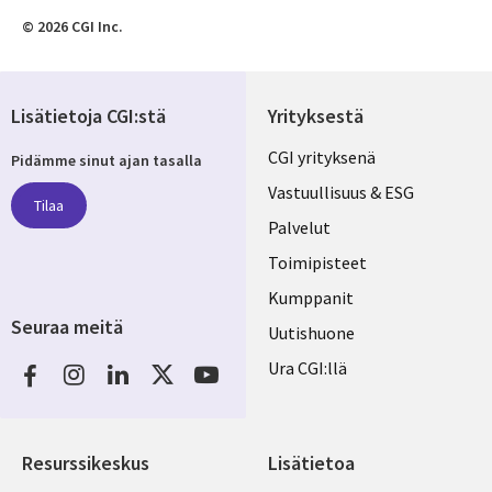
© 2026 CGI Inc.
Lisätietoja CGI:stä
Yrityksestä
Useful
CGI yrityksenä
Pidämme sinut ajan tasalla
links
Vastuullisuus & ESG
Tilaa
FINLAND
Palvelut
Toimipisteet
Kumppanit
Seuraa meitä
Uutishuone
Social
Ura CGI:llä
Media
FINLAND
Resurssikeskus
Lisätietoa