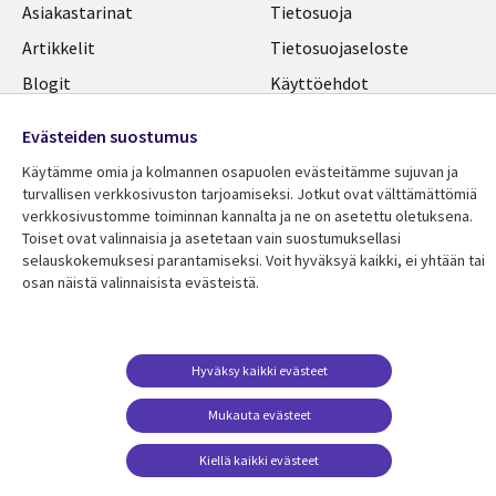
Library
Legal
Asiakastarinat
Tietosuoja
Links
FINLAND
Artikkelit
Tietosuojaseloste
FINLAND
Blogit
Käyttöehdot
Tapahtumat
Yhteystiedot
Evästeiden suostumus
Podcastit
Evästeasetuksesi
Käytämme omia ja kolmannen osapuolen evästeitämme sujuvan ja
Viewpoints
turvallisen verkkosivuston tarjoamiseksi. Jotkut ovat välttämättömiä
verkkosivustomme toiminnan kannalta ja ne on asetettu oletuksena.
Katso lisää
Toiset ovat valinnaisia ​​ja asetetaan vain suostumuksellasi
selauskokemuksesi parantamiseksi. Voit hyväksyä kaikki, ei yhtään tai
osan näistä valinnaisista evästeistä.
Hyväksy kaikki evästeet
Mukauta evästeet
Kiellä kaikki evästeet