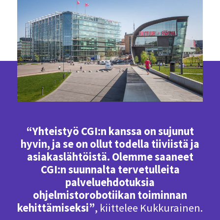
“Yhteistyö CGI:n kanssa on sujunut
hyvin, ja se on ollut todella tiiviistä ja
asiakaslähtöistä. Olemme saaneet
CGI:n suunnalta tervetulleita
palveluehdotuksia
ohjelmistorobotiikan toiminnan
kehittämiseksi”
, kiittelee Kukkurainen.