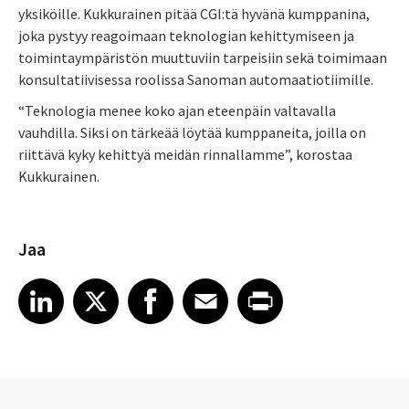
yksiköille. Kukkurainen pitää CGI:tä hyvänä kumppanina,
joka pystyy reagoimaan teknologian kehittymiseen ja
toimintaympäristön muuttuviin tarpeisiin sekä toimimaan
konsultatiivisessa roolissa Sanoman automaatiotiimille.
“Teknologia menee koko ajan eteenpäin valtavalla
vauhdilla. Siksi on tärkeää löytää kumppaneita, joilla on
riittävä kyky kehittyä meidän rinnallamme”, korostaa
Kukkurainen.
Jaa
Share article on LinkedIn
Share article on X
Share article on Facebook
Share article on Email
Share article on Print
LinkedIn
X
Facebook
Email
Print