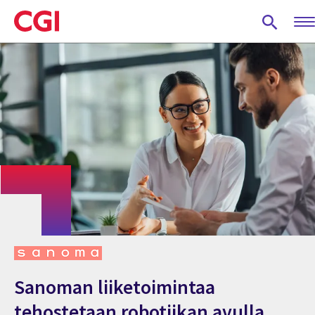
Skip
to
main
content
Sanoman liiketoimintaa
tehostetaan robotiikan avulla