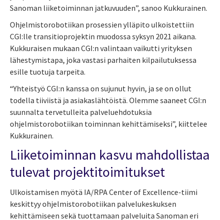
Sanoman liiketoiminnan jatkuvuuden”, sanoo Kukkurainen.
Ohjelmistorobotiikan prosessien ylläpito ulkoistettiin
CGI:lle transitioprojektin muodossa syksyn 2021 aikana.
Kukkuraisen mukaan CGI:n valintaan vaikutti yrityksen
lähestymistapa, joka vastasi parhaiten kilpailutuksessa
esille tuotuja tarpeita.
“Yhteistyö CGI:n kanssa on sujunut hyvin, ja se on ollut
todella tiiviistä ja asiakaslähtöistä. Olemme saaneet CGI:n
suunnalta tervetulleita palveluehdotuksia
ohjelmistorobotiikan toiminnan kehittämiseksi”, kiittelee
Kukkurainen.
Liiketoiminnan kasvu mahdollistaa
tulevat projektitoimitukset
Ulkoistamisen myötä IA/RPA Center of Excellence-tiimi
keskittyy ohjelmistorobotiikan palvelukeskuksen
kehittämiseen sekä tuottamaan palveluita Sanoman eri