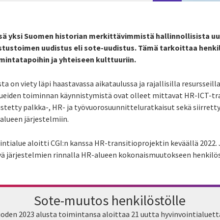
sä yksi Suomen historian merkittävimmistä hallinnollisista uud
stustoimen uudistus eli sote-uudistus. Tämä tarkoittaa henk
intatapoihin ja yhteiseen kulttuuriin.
ta on viety
läpi haastavassa aikataulussa ja rajallisilla resursseill
lueiden toiminnan käynnistymistä
ovat olleet mittavat HR-ICT-tra
istetty palkka
-, HR- ja työvuorosuunnitteluratkaisut sekä siirret
ialueen järjestelmiin.
intialue
aloitti
CGI:n kanssa HR-transitioprojektin keväällä 2022
.
tyä järjestelmien rinnalla HR-alueen kokonaismuutokseen henkilö
Sote-muutos henkilöstölle
den 2023 alusta toimintansa aloittaa 21 uutta hyvinvointialuetta