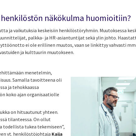
 henkilöstön näkökulma huomioitiin?
tta ja vaikutuksia keskeisiin henkilöstöryhmiin. Muutoksessa keske
uunnittelijat, palkka- ja HR-asiantuntijat sekä ylin johto. Haastat
käyttöönotto ei ole erillinen muutos, vaan se linkittyy vahvasti m
vastuiden ja kulttuurin muutokseen.
kehittämään menetelmin,
suus. Samalla tavoitteena oli
essa ja tehokkaassa
ön koko ajan organisaatiolle
rukka on hitsautunut yhteen.
sä tilanteessa. On ollut
ja todellista tukea tekemiseen”,
n vt. henkilöstöjohtaja
Kaija