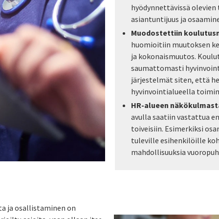
hyödynnettävissä olevien 
asiantuntijuus ja osaamin
Muodostettiin koulutusm
huomioitiin muutoksen ke
ja kokonaismuutos. Koulut
saumattomasti hyvinvoint
järjestelmät siten, että h
hyvinvointialueella toimi
HR-alueen näkökulmasta 
avulla saatiin vastattua e
toiveisiin. Esimerkiksi o
tuleville esihenkilöille ko
mahdollisuuksia vuoropuh
ta ja osallistaminen on