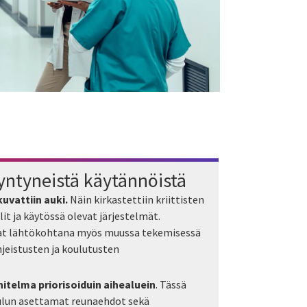
yntyneistä käytännöistä
uvattiin auki.
Näin kirkastettiin kriittisten
lit ja käytössä olevat järjestelmät.
vat lähtökohtana myös muussa tekemisessä
jeistusten ja koulutusten
nitelma priorisoiduin aihealuein
. Tässä
aulun asettamat reunaehdot sekä