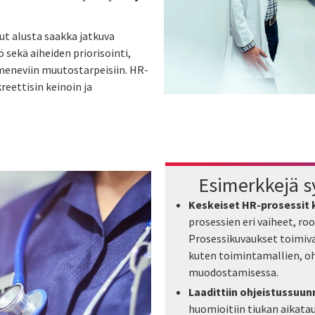
t alusta saakka jatkuva
 sekä aiheiden priorisointi,
lmeneviin muutostarpeisiin. HR-
eettisin keinoin ja
Esimerkkejä s
Keskeiset HR-prosessit k
prosessien eri vaiheet, roo
Prosessikuvaukset toimi
kuten toimintamallien, oh
muodostamisessa.
Laadittiin ohjeistussuun
huomioitiin tiukan aikat