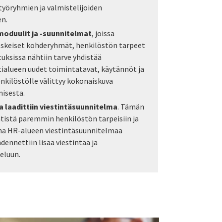
työryhmien ja valmistelijoiden
en.
oduulit ja -suunnitelmat
, joissa
skeiset kohderyhmät, henkilöstön tarpeet
uksissa nähtiin tarve yhdistää
ialueen uudet toimintatavat, käytännöt ja
enkilöstölle välittyy kokonaiskuva
misesta.
laadittiin viestintäsuunnitelma
. Tämän
ntistä paremmin henkilöstön tarpeisiin ja
sana HR-alueen viestintäsuunnitelmaa
hdennettiin lisää viestintää ja
eluun.