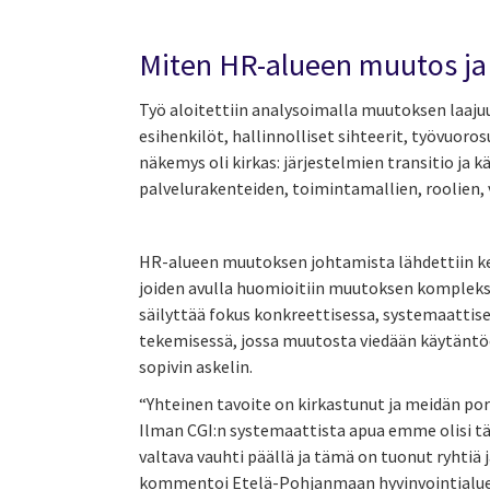
Miten HR-alueen muutos ja
Työ aloitettiin analysoimalla muutoksen laajuu
esihenkilöt, hallinnolliset sihteerit, työvuoros
näkemys oli kirkas: järjestelmien transitio ja 
palvelurakenteiden, toimintamallien, roolien, 
HR-alueen muutoksen johtamista lähdettiin 
joiden avulla huomioitiin muutoksen kompleksi
säilyttää fokus konkreettisessa, systemaattis
tekemisessä, jossa muutosta viedään käytäntö
sopivin askelin.
“Yhteinen tavoite on kirkastunut ja meidän po
Ilman CGI:n systemaattista apua emme olisi täs
valtava vauhti päällä ja tämä on tuonut ryhtiä 
kommentoi Etelä-Pohjanmaan hyvinvointialuee