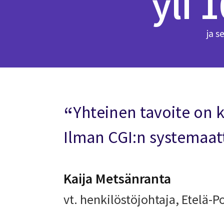
yli 
ja s
Yhteinen tavoite on 
Ilman CGI:n systemaatt
Kaija Metsänranta
vt. henkilöstöjohtaja, Etelä