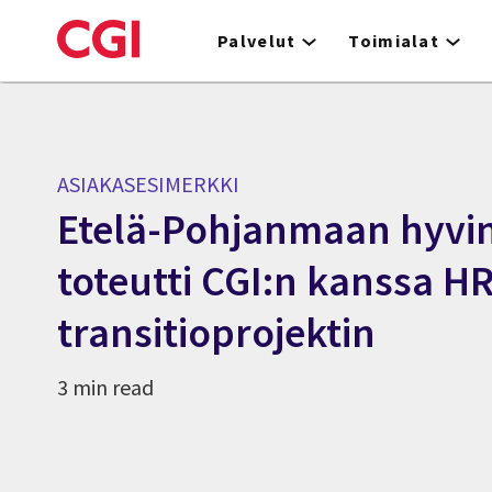
Skip
to
Palvelut
Toimialat
main
content
ASIAKASESIMERKKI
Etelä-Pohjanmaan hyvin
toteutti CGI:n kanssa HR
transitioprojektin
3 min read