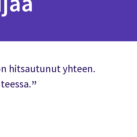
ijää
on hitsautunut yhteen.
nteessa.