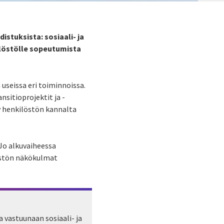
istuksista: sosiaali- ja
ilöstölle sopeutumista
a useissa eri toiminnoissa.
nsitioprojektit ja -
ty henkilöstön kannalta
Jo al
kuvaiheessa
stön
näkökulmat
 vastuunaan sosiaali- ja