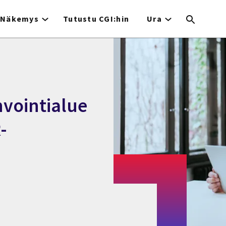
Näkemys
Tutustu CGI:hin
Ura
vointialue
-