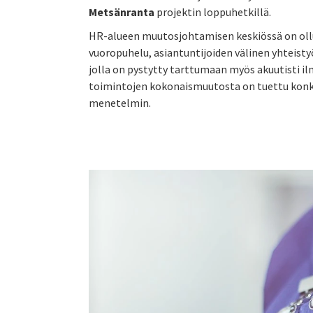
Metsänranta
projektin loppuhetkillä.
HR-alueen muutosjohtamisen keskiössä on ollu
vuoropuhelu, asiantuntijoiden välinen yhteistyö
jolla on pystytty tarttumaan myös akuutisti i
toimintojen kokonaismuutosta on tuettu konkr
menetelmin.