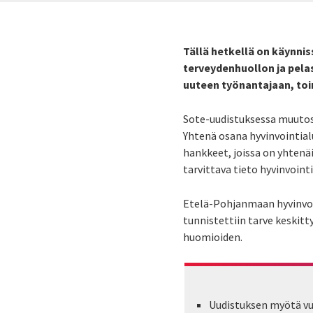
Tällä hetkellä on käynnis
terveydenhuollon ja pela
uuteen työnantajaan, toim
Sote-uudistuksessa muutos
Yhtenä
osana hyvinvointia
hankkeet, joissa on yhtenä
tarvittava tieto hyvinvoint
Etelä-Pohjanmaan hyvinvo
tunnistettiin tarve keskit
huomioiden.
Uudistuksen myötä vuo