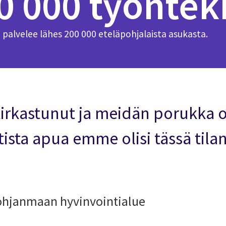
10 000 työntek
e palvelee lähes 200 000 eteläpohjalaista asukasta.
kirkastunut ja meidän porukka 
ista apua emme olisi tässä tila
-Pohjanmaan hyvinvointialue