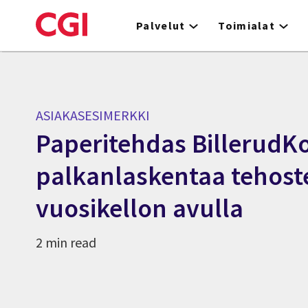
Skip
to
Palvelut
Toimialat
main
content
ASIAKASESIMERKKI
Paperitehdas BillerudK
palkanlaskentaa tehoste
vuosikellon avulla
2 min read