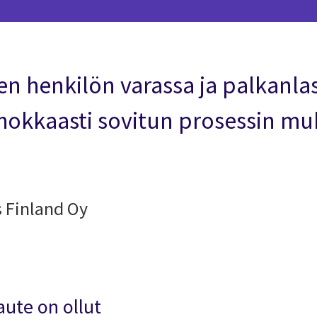
en henkilön varassa ja palkanlask
ehokkaasti sovitun prosessin muk
s Finland Oy
aute on ollut