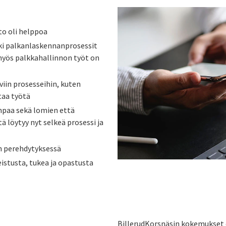
o oli helppoa
ki palkanlaskennanprosessit
 myös palkkahallinnon työt on
iin prosesseihin, kuten
taa työtä
mpaa sekä lomien että
ä löytyy nyt selkeä prosessi ja
n perehdytyksessä
istusta, tukea ja opastusta
BillerudKorsnäsin kokemukset ov