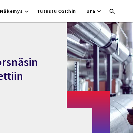
Näkemys
Tutustu CGI:hin
Ura
orsnäsin
ttiin