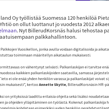
nland Oy työllistää Suomessa 120 henkilöä Piet
Yhtiö on ollut luottanut jo vuodesta 2012 alka
jelmaan
. Nyt BillerudKorsnäs halusi tehostaa p
alaatuisempaan palkkahallintoon.
 Palkkojen Vuosikellon, jonka avulla voidaan digitalisoida ja aik
uistuttaa toimimaan määritellyn aikataulun mukaisesti.
rmittavuus on vähentynyt selvästi. Palkanlaskijan ei tarvitse enä
muodossa kaikkien palkanlaskijoiden saatavilla, samassa järjestel
eto ei ole enää yhden henkilön varassa ja palkanlaskijat voivat sij
sin mukaisesti”, kertoo
Annette Skytte
, BillerudKorsnäsin HR-pä
i on yrityksissä laadittu erilaisia ohjeita sekä lisäksi noudatetaan
en ja ohjeiden ylläpitäminen on työlästä. Kokenut palkanlaskija h
 ongelmia kohdataan esimerkiksi uuden henkilön perehdytystilant