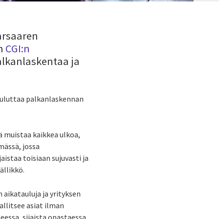
arsaaren
en
CGI:n
alkanlaskentaa ja
atauluttaa palkanlaskennan
ä muistaa kaikkea ulkoa,
mässä, jossa
aistaa toisiaan sujuvasti ja
ällikkö.
 aikatauluja ja yrityksen
allitsee asiat ilman
eessa, sijaista opastaessa