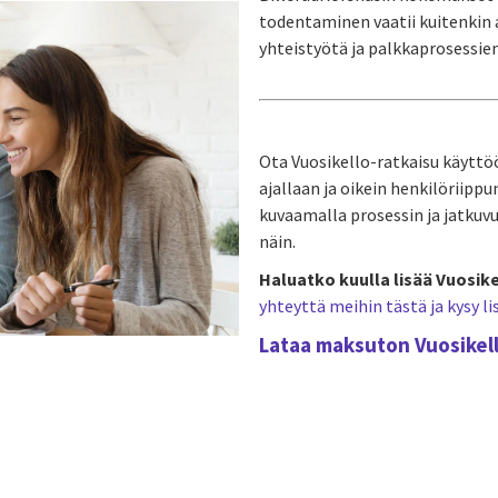
todentaminen vaatii kuitenkin a
yhteistyötä ja palkkaprosessie
Ota Vuosikello-ratkaisu käyttöö
ajallaan ja oikein henkilöriipp
kuvaamalla prosessin ja jatkuv
näin.
Haluatko kuulla lisää Vuosik
yhteyttä meihin tästä ja kysy li
Lataa maksuton Vuosike