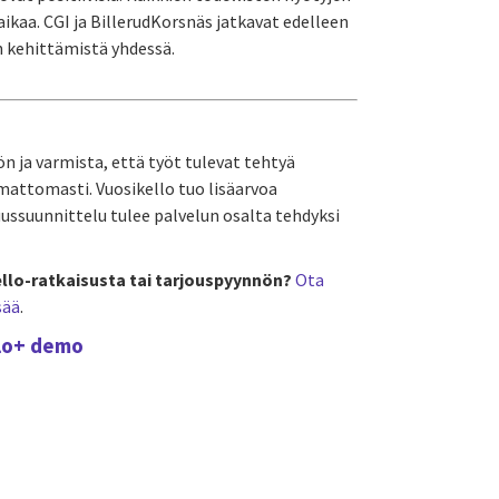
ikaa. CGI ja BillerudKorsnäs jatkavat edelleen
n kehittämistä yhdessä.
n ja varmista, että työt tulevat tehtyä
umattomasti. Vuosikello tuo lisäarvoa
uussuunnittelu tulee palvelun osalta tehdyksi
ello-ratkaisusta tai tarjouspyynnön?
Ota
sää
.
llo+ demo