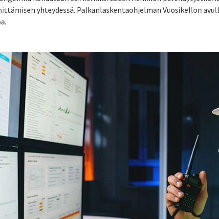
ehittämisen yhteydessä. Palkanlaskentaohjelman Vuosikellon avull
a.