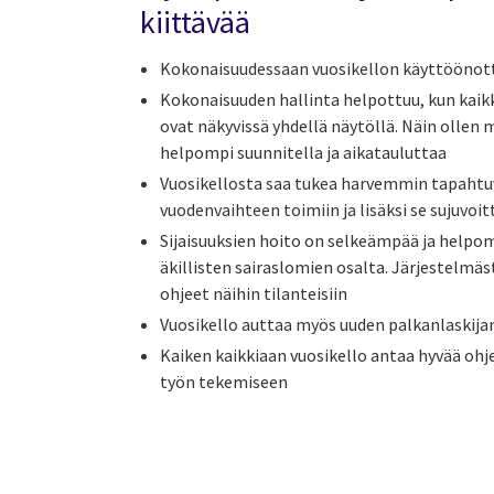
kiittävää
Kokonaisuudessaan vuosikellon käyttöönott
Kokonaisuuden hallinta helpottuu, kun kaik
ovat näkyvissä yhdellä näytöllä. Näin ollen
helpompi suunnitella ja aikatauluttaa
Vuosikellosta saa tukea harvemmin tapahtuv
vuodenvaihteen toimiin ja lisäksi se sujuvoit
Sijaisuuksien hoito on selkeämpää ja helpo
äkillisten sairaslomien osalta. Järjestelmäst
ohjeet näihin tilanteisiin
Vuosikello auttaa myös uuden palkanlaskija
Kaiken kaikkiaan vuosikello antaa hyvää ohje
työn tekemiseen