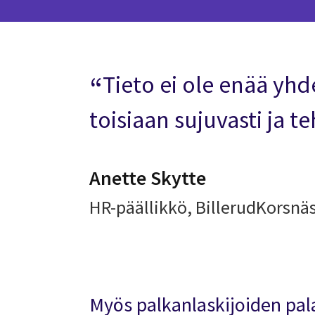
Tieto ei ole enää yhd
toisiaan sujuvasti ja t
Anette Skytte
HR-päällikkö, BillerudKorsnä
Myös palkanlaskijoiden pal