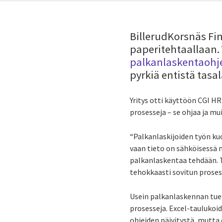
BillerudKorsnäs Fi
paperitehtaallaan. 
palkanlaskentaoh
pyrkiä entistä tas
Yritys otti käyttöön CGI HR
prosesseja – se ohjaa ja m
“Palkanlaskijoiden työn kuo
vaan tieto on sähköisessä 
palkanlaskentaa tehdään. Ti
tehokkaasti sovitun proses
Usein palkanlaskennan tueks
prosesseja. Excel-taulukoid
ohjeiden päivitystä, mutta