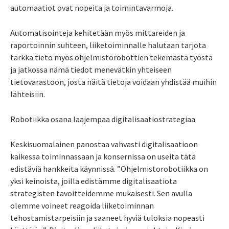
automaatiot ovat nopeita ja toimintavarmoja.
Automatisointeja kehitetään myös mittareiden ja
raportoinnin suhteen, liiketoiminnalle halutaan tarjota
tarkka tieto myös ohjelmistorobottien tekemästä työstä
ja jatkossa nämä tiedot menevätkin yhteiseen
tietovarastoon, josta näitä tietoja voidaan yhdistää muihin
lähteisiin.
Robotiikka osana laajempaa digitalisaatiostrategiaa
Keskisuomalainen panostaa vahvasti digitalisaatioon
kaikessa toiminnassaan ja konsernissa on useita tätä
edistäviä hankkeita käynnissä. ”Ohjelmistorobotiikka on
yksi keinoista, joilla edistämme digitalisaatiota
strategisten tavoitteidemme mukaisesti. Sen avulla
olemme voineet reagoida liiketoiminnan
tehostamistarpeisiin ja saaneet hyviä tuloksia nopeasti