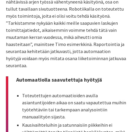
nähtävissä arjen työssä vähentyneenä käsityönä, osa on
tullut tavallaan sivutuotteena. Robotiikalla on toteutettu
myös toimintoja, joita ei olisi voitu tehdä käsityönä.
”Tarkistamme nykyään kaikki meille saapuvien laskujen
toimittajatiedot, aikaisemmin voimme tehdä tätä vain
muutaman kerran vuodessa, mikä aiheutti omia
haasteitaan”, mainitsee Timo esimerkkinä. Raportointia ja
seurantaa kehitetään jatkuvasti, jotta automaation
hyötyjä voidaan myös mitata osana liiketoiminnan jatkuvaa
seurantaa.
Automaatiolla saavutettuja hyötyjä
Toteutettujen automaatioiden avulla
asiantuntijoiden aikaa on saatu vapautettua muihin
työtehtäviin tai tarkempaan analysointiin
manuaalityön sijasta.
Kausivaihteluihin ja satunnaisiin piikkeihin ei