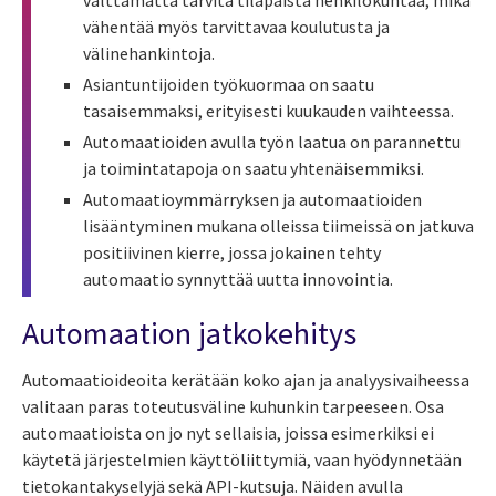
välttämättä tarvita tilapäistä henkilökuntaa, mikä
vähentää myös tarvittavaa koulutusta ja
välinehankintoja.
Asiantuntijoiden työkuormaa on saatu
tasaisemmaksi, erityisesti kuukauden vaihteessa.
Automaatioiden avulla työn laatua on parannettu
ja toimintatapoja on saatu yhtenäisemmiksi.
Automaatioymmärryksen ja automaatioiden
lisääntyminen mukana olleissa tiimeissä on jatkuva
positiivinen kierre, jossa jokainen tehty
automaatio synnyttää uutta innovointia.
Automaation jatkokehitys
Automaatioideoita kerätään koko ajan ja analyysivaiheessa
valitaan paras toteutusväline kuhunkin tarpeeseen. Osa
automaatioista on jo nyt sellaisia, joissa esimerkiksi ei
käytetä järjestelmien käyttöliittymiä, vaan hyödynnetään
tietokantakyselyjä sekä API-kutsuja. Näiden avulla