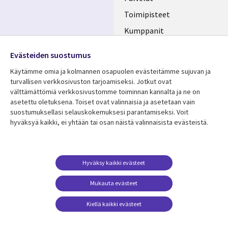
FINLAND
Toimipisteet
Kumppanit
Seuraa meitä
Uutishuone
Evästeiden suostumus
Social
Ura CGI:llä
Käytämme omia ja kolmannen osapuolen evästeitämme sujuvan ja
Media
turvallisen verkkosivuston tarjoamiseksi. Jotkut ovat
FINLAND
välttämättömiä verkkosivustomme toiminnan kannalta ja ne on
asetettu oletuksena. Toiset ovat valinnaisia ​​ja asetetaan vain
Resurssikeskus
Lisätietoa
suostumuksellasi selauskokemuksesi parantamiseksi. Voit
hyväksyä kaikki, ei yhtään tai osan näistä valinnaisista evästeistä.
Library
Legal
Asiakastarinat
Tietosuoja
Links
FINLAND
Artikkelit
Tietosuojaseloste
FINLAND
Blogit
Käyttöehdot
Hyväksy kaikki evästeet
Tapahtumat
Yhteystiedot
Mukauta evästeet
Podcastit
Evästeasetuksesi
Kiellä kaikki evästeet
Viewpoints
Katso lisää