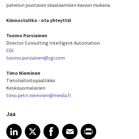
palvelun joustavan skaalaamisen kasvun mukana.
Kiinnostuitko - ota yhteyttä!
Tuomo Pursiainen
Director Consulting Intelligent Automation
CGI
tuomo.pursiainen@cgi.com
Timo Nieminen
Tietohallintopäällikkö
Keskisuomalainen
timo.petri.nieminen@media.fi
Jaa
Share article on LinkedIn
Share article on X
Share article on Facebook
Share article on Email
Share article on Print
LinkedIn
X
Facebook
Email
Print