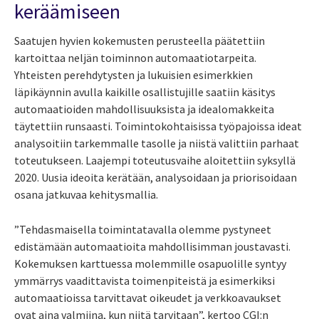
keräämiseen
Saatujen hyvien kokemusten perusteella päätettiin
kartoittaa neljän toiminnon automaatiotarpeita.
Yhteisten perehdytysten ja lukuisien esimerkkien
läpikäynnin avulla kaikille osallistujille saatiin käsitys
automaatioiden mahdollisuuksista ja idealomakkeita
täytettiin runsaasti. Toimintokohtaisissa työpajoissa ideat
analysoitiin tarkemmalle tasolle ja niistä valittiin parhaat
toteutukseen. Laajempi toteutusvaihe aloitettiin syksyllä
2020. Uusia ideoita kerätään, analysoidaan ja priorisoidaan
osana jatkuvaa kehitysmallia.
”Tehdasmaisella toimintatavalla olemme pystyneet
edistämään automaatioita mahdollisimman joustavasti.
Kokemuksen karttuessa molemmille osapuolille syntyy
ymmärrys vaadittavista toimenpiteistä ja esimerkiksi
automaatioissa tarvittavat oikeudet ja verkkoavaukset
ovat aina valmiina, kun niitä tarvitaan”, kertoo CGI:n