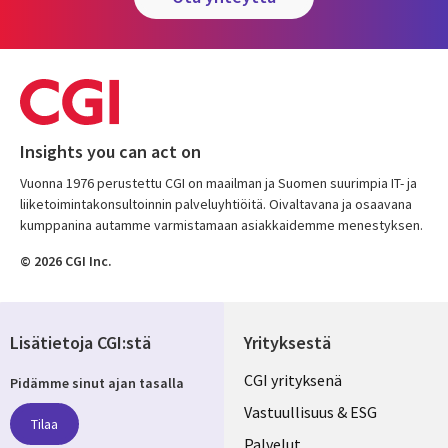
Insights you can act on
Vuonna 1976 perustettu CGI on maailman ja Suomen suurimpia IT- ja
liiketoimintakonsultoinnin palveluyhtiöitä. Oivaltavana ja osaavana
kumppanina autamme varmistamaan asiakkaidemme menestyksen.
© 2026 CGI Inc.
Lisätietoja CGI:stä
Yrityksestä
Useful
CGI yrityksenä
Pidämme sinut ajan tasalla
links
Vastuullisuus & ESG
Tilaa
Palvelut