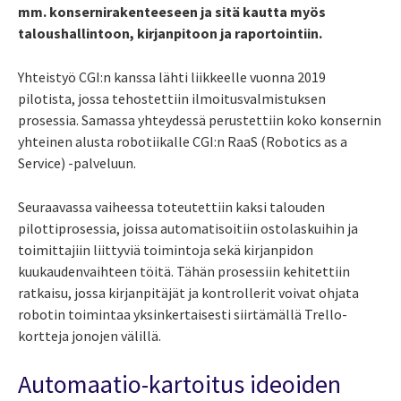
mm. konsernirakenteeseen ja sitä kautta myös
taloushallintoon, kirjanpitoon ja raportointiin.
Yhteistyö CGI:n kanssa lähti liikkeelle vuonna 2019
pilotista, jossa tehostettiin ilmoitusvalmistuksen
prosessia. Samassa yhteydessä perustettiin koko konsernin
yhteinen alusta robotiikalle CGI:n RaaS (Robotics as a
Service) -palveluun.
Seuraavassa vaiheessa toteutettiin kaksi talouden
pilottiprosessia, joissa automatisoitiin ostolaskuihin ja
toimittajiin liittyviä toimintoja sekä kirjanpidon
kuukaudenvaihteen töitä. Tähän prosessiin kehitettiin
ratkaisu, jossa kirjanpitäjät ja kontrollerit voivat ohjata
robotin toimintaa yksinkertaisesti siirtämällä Trello-
kortteja jonojen välillä.
Automaatio-kartoitus ideoiden