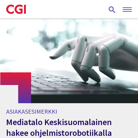
Skip
to
main
content
ASIAKASESIMERKKI
Mediatalo Keskisuomalainen
hakee ohjelmistorobotiikalla