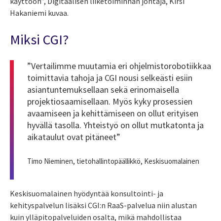
käyttöön”, Digitaalisen liiketoiminnan johtaja, Kirsi
Hakaniemi kuvaa.
Miksi CGI?
”Vertailimme muutamia eri ohjelmistorobotiikkaa
toimittavia tahoja ja CGI nousi selkeästi esiin
asiantuntemuksellaan sekä erinomaisella
projektiosaamisellaan. Myös kyky prosessien
avaamiseen ja kehittämiseen on ollut erityisen
hyvällä tasolla. Yhteistyö on ollut mutkatonta ja
aikataulut ovat pitäneet”
Timo Nieminen, tietohallintopäällikkö, Keskisuomalainen
Keskisuomalainen hyödyntää konsultointi- ja
kehityspalvelun lisäksi CGI:n RaaS-palvelua niin alustan
kuin ylläpitopalveluiden osalta, mikä mahdollistaa