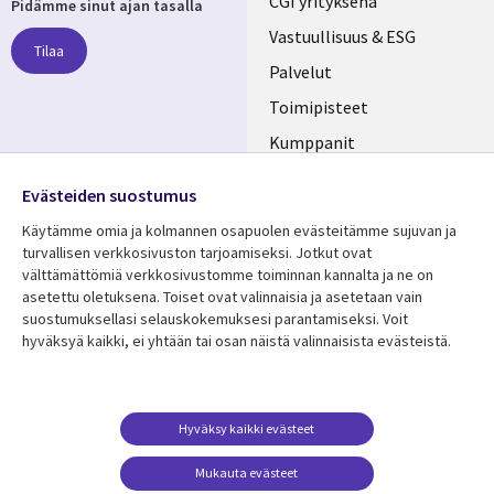
Useful
CGI yrityksenä
Pidämme sinut ajan tasalla
links
Vastuullisuus & ESG
Tilaa
FINLAND
Palvelut
Toimipisteet
Kumppanit
Seuraa meitä
Uutishuone
Evästeiden suostumus
Social
Ura CGI:llä
Käytämme omia ja kolmannen osapuolen evästeitämme sujuvan ja
Media
turvallisen verkkosivuston tarjoamiseksi. Jotkut ovat
FINLAND
välttämättömiä verkkosivustomme toiminnan kannalta ja ne on
asetettu oletuksena. Toiset ovat valinnaisia ​​ja asetetaan vain
Resurssikeskus
Lisätietoa
suostumuksellasi selauskokemuksesi parantamiseksi. Voit
hyväksyä kaikki, ei yhtään tai osan näistä valinnaisista evästeistä.
Library
Legal
Asiakastarinat
Tietosuoja
Links
FINLAND
Artikkelit
Tietosuojaseloste
FINLAND
Blogit
Käyttöehdot
Hyväksy kaikki evästeet
Tapahtumat
Yhteystiedot
Mukauta evästeet
Podcastit
Evästeasetuksesi