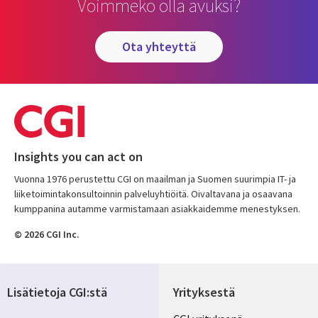
Voimmeko olla avuksi?
ota yhteyttä
Insights you can act on
Vuonna 1976 perustettu CGI on maailman ja Suomen suurimpia IT- ja
liiketoimintakonsultoinnin palveluyhtiöitä. Oivaltavana ja osaavana
kumppanina autamme varmistamaan asiakkaidemme menestyksen.
© 2026 CGI Inc.
Lisätietoja CGI:stä
Yrityksestä