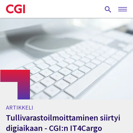
Skip
to
main
content
ARTIKKELI
Tullivarastoilmoittaminen siirtyi
digiaikaan - CGI:n IT4Cargo