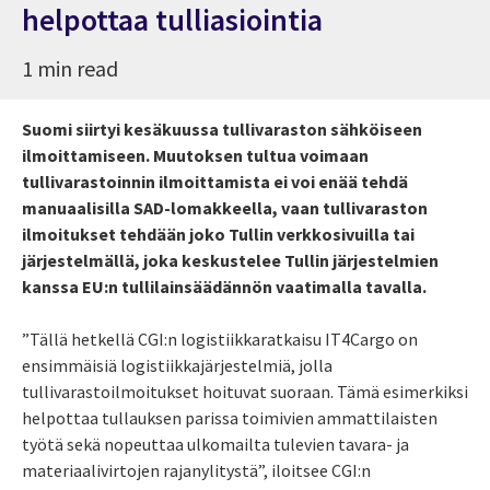
helpottaa tulliasiointia
1 min read
Suomi siirtyi kesäkuussa tullivaraston sähköiseen
ilmoittamiseen. Muutoksen tultua voimaan
tullivarastoinnin ilmoittamista ei voi enää tehdä
manuaalisilla SAD-lomakkeella, vaan tullivaraston
ilmoitukset tehdään joko Tullin verkkosivuilla tai
järjestelmällä, joka keskustelee Tullin järjestelmien
kanssa EU:n tullilainsäädännön vaatimalla tavalla.
”Tällä hetkellä CGI:n logistiikkaratkaisu IT4Cargo on
ensimmäisiä logistiikkajärjestelmiä, jolla
tullivarastoilmoitukset hoituvat suoraan. Tämä esimerkiksi
helpottaa tullauksen parissa toimivien ammattilaisten
työtä sekä nopeuttaa ulkomailta tulevien tavara- ja
materiaalivirtojen rajanylitystä”, iloitsee CGI:n