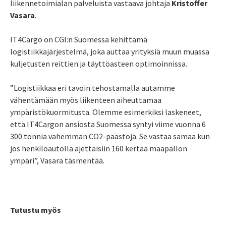
liikennetoimialan palveluista vastaava johtaja
Kristoffer
Vasara
.
IT4Cargo on CGI:n Suomessa kehittämä
logistiikkajärjestelmä, joka auttaa yrityksiä muun muassa
kuljetusten reittien ja täyttöasteen optimoinnissa.
”Logistiikkaa eri tavoin tehostamalla autamme
vähentämään myös liikenteen aiheuttamaa
ympäristökuormitusta. Olemme esimerkiksi laskeneet,
että IT4Cargon ansiosta Suomessa syntyi viime vuonna 6
300 tonnia vähemmän CO2-päästöjä. Se vastaa samaa kun
jos henkilöautolla ajettaisiin 160 kertaa maapallon
ympäri”, Vasara täsmentää.
Tutustu myös