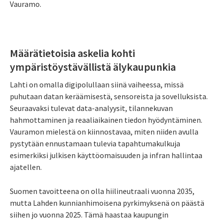
Vauramo.
Määrätietoisia askelia kohti
ympäristöystävällistä älykaupunkia
Lahti on omalla digipolullaan siinä vaiheessa, missä
puhutaan datan keräämisestä, sensoreista ja sovelluksista.
Seuraavaksi tulevat data-analyysit, tilannekuvan
hahmottaminen ja reaaliaikainen tiedon hyödyntäminen.
Vauramon mielestä on kiinnostavaa, miten niiden avulla
pystytään ennustamaan tulevia tapahtumakulkuja
esimerkiksi julkisen käyttöomaisuuden ja infran hallintaa
ajatellen.
Suomen tavoitteena on olla hiilineutraali vuonna 2035,
mutta Lahden kunnianhimoisena pyrkimyksenä on päästä
siihen jo vuonna 2025. Tämä haastaa kaupungin