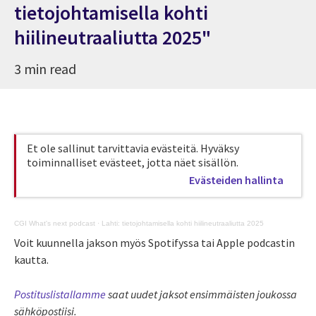
tietojohtamisella kohti
hiilineutraaliutta 2025"
3 min read
Et ole sallinut tarvittavia evästeitä. Hyväksy
toiminnalliset evästeet, jotta näet sisällön.
Evästeiden hallinta
CGI What's next podcast
·
Lahti: tietojohtamisella kohti hiilineutraaliutta 2025
Voit kuunnella jakson myös Spotifyssa tai Apple podcastin
kautta.
Postituslistallamme
saat uudet jaksot ensimmäisten joukossa
sähköpostiisi.