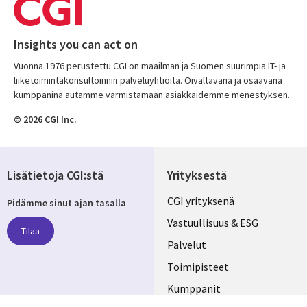
Insights you can act on
Vuonna 1976 perustettu CGI on maailman ja Suomen suurimpia IT- ja
liiketoimintakonsultoinnin palveluyhtiöitä. Oivaltavana ja osaavana
kumppanina autamme varmistamaan asiakkaidemme menestyksen.
© 2026 CGI Inc.
Lisätietoja CGI:stä
Yrityksestä
Useful
CGI yrityksenä
Pidämme sinut ajan tasalla
links
Vastuullisuus & ESG
Tilaa
FINLAND
Palvelut
Toimipisteet
Kumppanit
Seuraa meitä