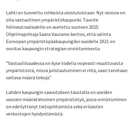
Lahti on tunnettu rohkeista ulostuloistaan. Nyt visiona on
olla vastuullinen ympäristökaupunki. Tavoite
hiilineutraaliudelle on asetettu vuoteen 2025.
Ohjelmajohtaja Saara Vauramo kertoo, että valinta
Euroopan ympäristöpääkaupungiksi vuodelle 2021 on
osoitus kaupungin strategian onnistumisesta.
”Vastuullisuudessa on kyse todella nopeasti muuttuvasta
ympäristöstä, missä julistautuminen ei riitä, vaan tarvitaan
valtava määrä tekoja.”
Lahden kaupungin saavutuksen taustalla on useiden
vuosien määrätietoinen ympäristötyö, jossa onnistuminen
on edellyttänyt tietojohtamista sekä erilaisten
verkostojen hyödyntämistä.