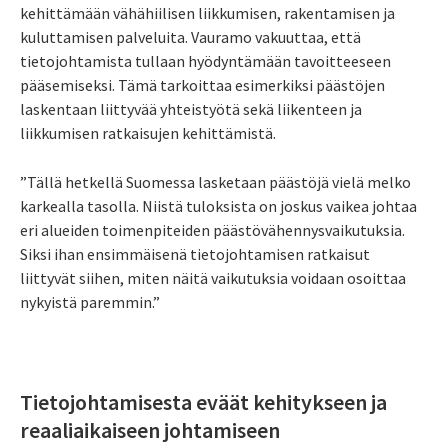
kehittämään vähähiilisen liikkumisen, rakentamisen ja
kuluttamisen palveluita. Vauramo vakuuttaa, että
tietojohtamista tullaan hyödyntämään tavoitteeseen
pääsemiseksi. Tämä tarkoittaa esimerkiksi päästöjen
laskentaan liittyvää yhteistyötä sekä liikenteen ja
liikkumisen ratkaisujen kehittämistä.
”Tällä hetkellä Suomessa lasketaan päästöjä vielä melko
karkealla tasolla. Niistä tuloksista on joskus vaikea johtaa
eri alueiden toimenpiteiden päästövähennysvaikutuksia.
Siksi ihan ensimmäisenä tietojohtamisen ratkaisut
liittyvät siihen, miten näitä vaikutuksia voidaan osoittaa
nykyistä paremmin.”
Tietojohtamisesta eväät kehitykseen ja
reaaliaikaiseen johtamiseen