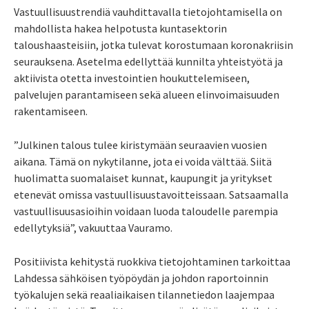
Vastuullisuustrendiä vauhdittavalla tietojohtamisella on
mahdollista hakea helpotusta kuntasektorin
taloushaasteisiin, jotka tulevat korostumaan koronakriisin
seurauksena. Asetelma edellyttää kunnilta yhteistyötä ja
aktiivista otetta investointien houkuttelemiseen,
palvelujen parantamiseen sekä alueen elinvoimaisuuden
rakentamiseen.
”Julkinen talous tulee kiristymään seuraavien vuosien
aikana. Tämä on nykytilanne, jota ei voida välttää. Siitä
huolimatta suomalaiset kunnat, kaupungit ja yritykset
etenevät omissa vastuullisuustavoitteissaan. Satsaamalla
vastuullisuusasioihin voidaan luoda taloudelle parempia
edellytyksiä”, vakuuttaa Vauramo.
Positiivista kehitystä ruokkiva tietojohtaminen tarkoittaa
Lahdessa sähköisen työpöydän ja johdon raportoinnin
työkalujen sekä reaaliaikaisen tilannetiedon laajempaa