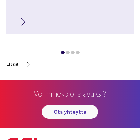
Lisää
Voimmeko olla avuksi?
ota yhteyttä