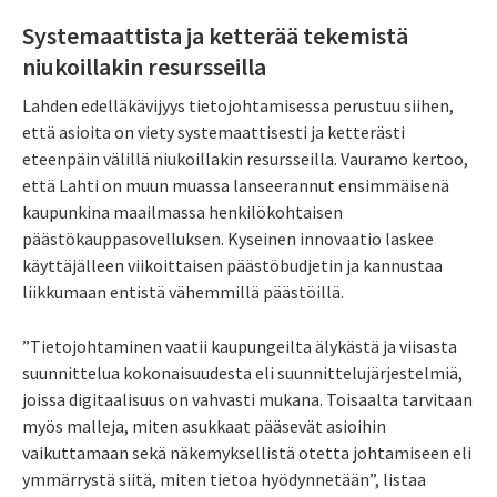
Systemaattista ja ketterää tekemistä
niukoillakin resursseilla
Lahden edelläkävijyys tietojohtamisessa perustuu siihen,
että asioita on viety systemaattisesti ja ketterästi
eteenpäin välillä niukoillakin resursseilla. Vauramo kertoo,
että Lahti on muun muassa lanseerannut ensimmäisenä
kaupunkina maailmassa henkilökohtaisen
päästökauppasovelluksen. Kyseinen innovaatio laskee
käyttäjälleen viikoittaisen päästöbudjetin ja kannustaa
liikkumaan entistä vähemmillä päästöillä.
”Tietojohtaminen vaatii kaupungeilta älykästä ja viisasta
suunnittelua kokonaisuudesta eli suunnittelujärjestelmiä,
joissa digitaalisuus on vahvasti mukana. Toisaalta tarvitaan
myös malleja, miten asukkaat pääsevät asioihin
vaikuttamaan sekä näkemyksellistä otetta johtamiseen eli
ymmärrystä siitä, miten tietoa hyödynnetään”, listaa