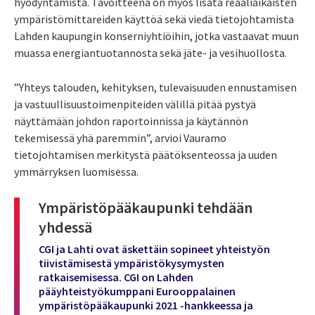
hyödyntämistä. Tavoitteena on myös lisätä reaaliaikaisten
ympäristömittareiden käyttöä sekä viedä tietojohtamista
Lahden kaupungin konserniyhtiöihin, jotka vastaavat muun
muassa energiantuotannosta sekä jäte- ja vesihuollosta.
”Yhteys talouden, kehityksen, tulevaisuuden ennustamisen
ja vastuullisuustoimenpiteiden välillä pitää pystyä
näyttämään johdon raportoinnissa ja käytännön
tekemisessä yhä paremmin”, arvioi Vauramo
tietojohtamisen merkitystä päätöksenteossa ja uuden
ymmärryksen luomisessa.
Ympäristöpääkaupunki tehdään
yhdessä
CGI ja Lahti ovat äskettäin sopineet yhteistyön
tiivistämisestä ympäristökysymysten
ratkaisemisessa. CGI on Lahden
pääyhteistyökumppani Eurooppalainen
ympäristöpääkaupunki 2021 -hankkeessa ja