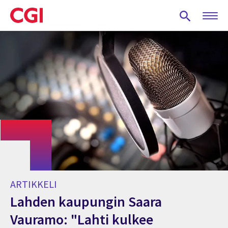
Skip
to
main
content
ARTIKKELI
Lahden kaupungin Saara
Vauramo: "Lahti kulkee