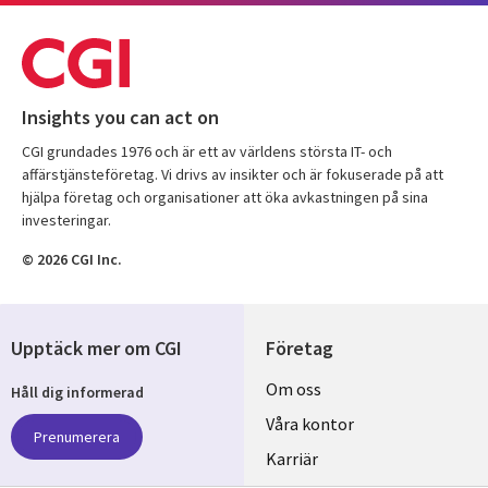
Insights you can act on
CGI grundades 1976 och är ett av världens största IT- och
affärstjänsteföretag. Vi drivs av insikter och är fokuserade på att
hjälpa företag och organisationer att öka avkastningen på sina
investeringar.
© 2026 CGI Inc.
Upptäck mer om CGI
Företag
Useful
Om oss
Håll dig informerad
links
Våra kontor
Prenumerera
SWEDEN
Karriär