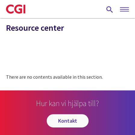
Skip
to
main
content
Resource center
There are no contents available in this section.
Hur kan vi hjälpa till?
kontakt