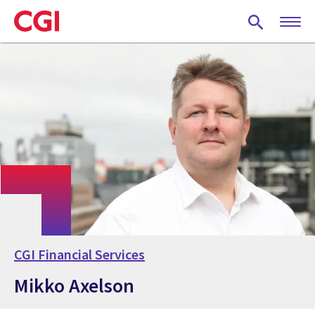
Skip
to
main
content
CGI Financial Services
Mikko Axelson