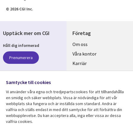
© 2026 CGI Inc.
Upptäck mer om CGI
Företag
Useful
Om oss
Håll dig informerad
links
Våra kontor
Prenumerera
SWEDEN
Karriär
Hållbarhet
Samtycke till cookies
Följ oss
Vi använder våra egna och tredjepartscookies för att tillhandahålla
Social
en smidig och säker webbplats. Vissa är nödvändiga för att vår
Media
webbplats ska fungera och är inställda som standard. Andra är
SWEDEN
valfria och ställs endast in med ditt samtycke för att förbättra din
webbupplevelse. Du kan acceptera alla, inga eller vissa av dessa
valfria cookies.
Resurscenter
Support