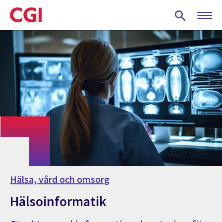
Skip
to
main
content
Hälsa, vård och omsorg
Hälsoinformatik