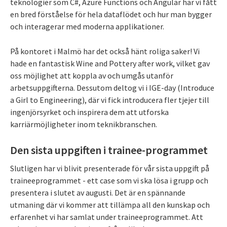
teknologier som C#, Azure Functions och Angular har vi fått
en bred förståelse för hela dataflödet och hur man bygger
och interagerar med moderna applikationer.
På kontoret i Malmö har det också hänt roliga saker! Vi
hade en fantastisk Wine and Pottery after work, vilket gav
oss möjlighet att koppla av och umgås utanför
arbetsuppgifterna. Dessutom deltog vi i IGE-day (Introduce
a Girl to Engineering), där vi fick introducera fler tjejer till
ingenjörsyrket och inspirera dem att utforska
karriärmöjligheter inom teknikbranschen.
Den sista uppgiften i trainee-programmet
Slutligen har vi blivit presenterade för vår sista uppgift på
traineeprogrammet - ett case som vi ska lösa i grupp och
presentera i slutet av augusti. Det är en spännande
utmaning där vi kommer att tillämpa all den kunskap och
erfarenhet vi har samlat under traineeprogrammet. Att