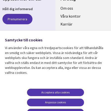
Useful
Om oss
Håll dig informerad
links
Våra kontor
Prenumerera
SWEDEN
Karriär
Hållbarhet
Samtycke till cookies
Följ oss
Vi använder våra egna och tredjepartscookies för att tillhandahålla
Social
en smidig och säker webbplats. Vissa är nödvändiga för att vår
Media
webbplats ska fungera och är inställda som standard. Andra är
SWEDEN
valfria och ställs endast in med ditt samtycke för att förbättra din
webbupplevelse. Du kan acceptera alla, inga eller vissa av dessa
valfria cookies.
Resurscenter
Support
Library
Legal
Kundcase
Integritet och
dataskydd
Links
SWEDEN
Nyheter
Acceptera alla cookies
Accessibility
SWEDEN
Artiklar
Anpassa cookies
Terms of Use
Blogg