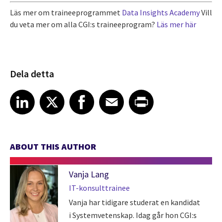
Läs mer om traineeprogrammet
Data Insights Academy
Vill
du veta mer om alla CGI:s traineeprogram?
Läs mer här
Dela detta
Share article on LinkedIn
Share article on X
Share article on Facebook
Share article on Email
Share article on Print
LinkedIn
X
Facebook
Email
Print
ABOUT THIS AUTHOR
Vanja Lang
IT-konsulttrainee
Vanja har tidigare studerat en kandidat
i Systemvetenskap. Idag går hon CGI:s