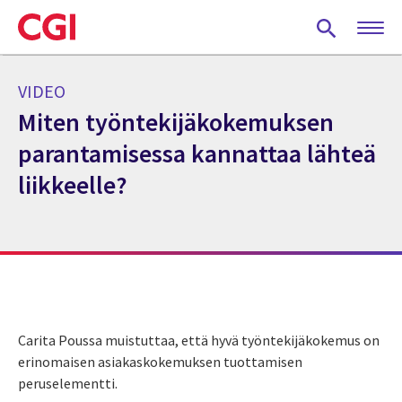
Skip
to
main
content
VIDEO
Miten työntekijäkokemuksen
parantamisessa kannattaa lähteä
liikkeelle?
Carita Poussa muistuttaa, että hyvä työntekijäkokemus on
erinomaisen asiakaskokemuksen tuottamisen
peruselementti.