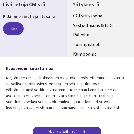
Lisätietoja CGI:stä
Yrityksestä
Useful
CGI yrityksenä
Pidämme sinut ajan tasalla
links
Vastuullisuus & ESG
Tilaa
FINLAND
Palvelut
Toimipisteet
Kumppanit
Seuraa meitä
Uutishuone
Evästeiden suostumus
Social
Ura CGI:llä
Käytämme omia ja kolmannen osapuolen evästeitämme sujuvan ja
Media
turvallisen verkkosivuston tarjoamiseksi. Jotkut ovat
FINLAND
välttämättömiä verkkosivustomme toiminnan kannalta ja ne on
asetettu oletuksena. Toiset ovat valinnaisia ​​ja asetetaan vain
Resurssikeskus
Lisätietoa
suostumuksellasi selauskokemuksesi parantamiseksi. Voit
hyväksyä kaikki, ei yhtään tai osan näistä valinnaisista evästeistä.
Library
Legal
Asiakastarinat
Tietosuoja
Links
FINLAND
Artikkelit
Tietosuojaseloste
FINLAND
Blogit
Käyttöehdot
Hyväksy kaikki evästeet