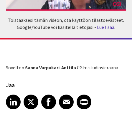
Toistaaksesi tämän videon, ota käyttöön tilastoevästeet.
Google/YouTube voi käsitellä tietojasi -
Lue lisää
.
Sovelton
Sanna Varpukari-Anttila
CGI:n studiovieraana.
Jaa
Share article on LinkedIn
Share article on X
Share article on Facebook
Share article on Email
Share article on Print
LinkedIn
X
Facebook
Email
Print