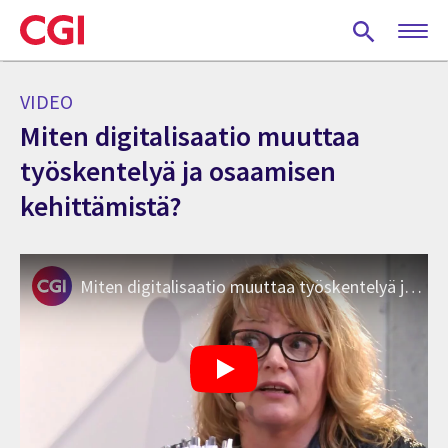
Skip
to
main
content
VIDEO
Miten digitalisaatio muuttaa
työskentelyä ja osaamisen
kehittämistä?
Miten digitalisaatio muuttaa työskentelyä ja osaamisen kehittämistä?