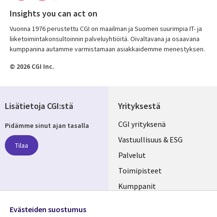
Insights you can act on
Vuonna 1976 perustettu CGI on maailman ja Suomen suurimpia IT- ja
liiketoimintakonsultoinnin palveluyhtiöitä. Oivaltavana ja osaavana
kumppanina autamme varmistamaan asiakkaidemme menestyksen.
© 2026 CGI Inc.
Lisätietoja CGI:stä
Yrityksestä
Useful
CGI yrityksenä
Pidämme sinut ajan tasalla
links
Vastuullisuus & ESG
Tilaa
FINLAND
Palvelut
Toimipisteet
Kumppanit
Seuraa meitä
Uutishuone
Evästeiden suostumus
Social