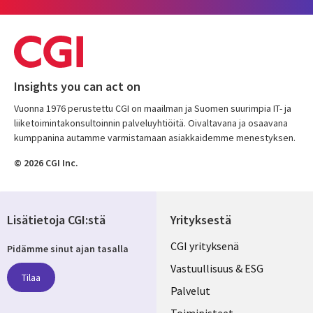
Insights you can act on
Vuonna 1976 perustettu CGI on maailman ja Suomen suurimpia IT- ja
liiketoimintakonsultoinnin palveluyhtiöitä. Oivaltavana ja osaavana
kumppanina autamme varmistamaan asiakkaidemme menestyksen.
© 2026 CGI Inc.
Lisätietoja CGI:stä
Yrityksestä
Useful
CGI yrityksenä
Pidämme sinut ajan tasalla
links
Vastuullisuus & ESG
Tilaa
FINLAND
Palvelut