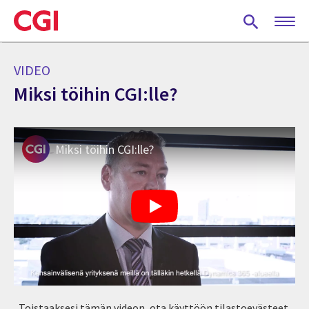
Skip
to
main
content
VIDEO
Miksi töihin CGI:lle?
Miksi töihin CGI:lle?
Toistaaksesi tämän videon, ota käyttöön tilastoevästeet.