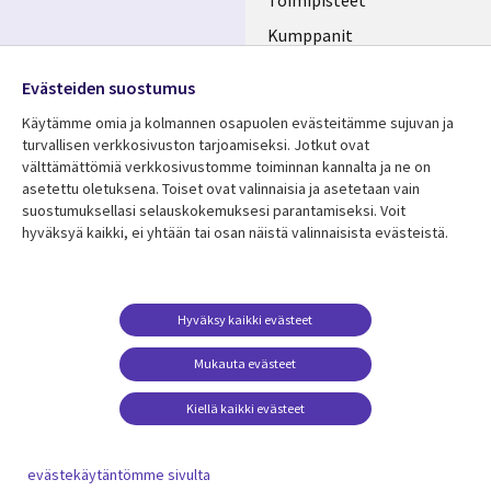
Toimipisteet
Kumppanit
Seuraa meitä
Uutishuone
Evästeiden suostumus
Social
Ura CGI:llä
Käytämme omia ja kolmannen osapuolen evästeitämme sujuvan ja
Media
turvallisen verkkosivuston tarjoamiseksi. Jotkut ovat
FINLAND
välttämättömiä verkkosivustomme toiminnan kannalta ja ne on
asetettu oletuksena. Toiset ovat valinnaisia ​​ja asetetaan vain
Resurssikeskus
Lisätietoa
suostumuksellasi selauskokemuksesi parantamiseksi. Voit
hyväksyä kaikki, ei yhtään tai osan näistä valinnaisista evästeistä.
Library
Legal
Asiakastarinat
Tietosuoja
Links
FINLAND
Artikkelit
Tietosuojaseloste
FINLAND
Blogit
Käyttöehdot
Hyväksy kaikki evästeet
Tapahtumat
Yhteystiedot
Mukauta evästeet
Podcastit
Evästeasetuksesi
Kiellä kaikki evästeet
Viewpoints
Katso lisää
evästekäytäntömme sivulta