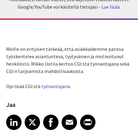
Google/YouTube voi käsitellä tietojasi -
Lue lisää
.
Meille on erityisen tärkeää, että asiakkaidemme parissa
työskentelee asiantunteva, tyytyväinen ja motivoitunut
henkilöstö. Mikko Uotila kertoo CGI:stä työnantajana sekä
CGI:n tarjoamista mahdollisuuksista.
Opi lisää CGI:stä
työnantajana
.
Jaa
Share article on LinkedIn
Share article on X
Share article on Facebook
Share article on Email
Share article on Print
LinkedIn
X
Facebook
Email
Print