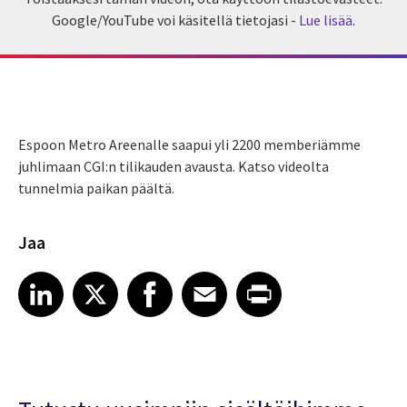
Google/YouTube voi käsitellä tietojasi -
Lue lisää
.
Espoon Metro Areenalle saapui yli 2200 memberiämme
juhlimaan CGI:n tilikauden avausta. Katso videolta
tunnelmia paikan päältä.
Jaa
Share article on LinkedIn
Share article on X
Share article on Facebook
Share article on Email
Share article on Print
LinkedIn
X
Facebook
Email
Print