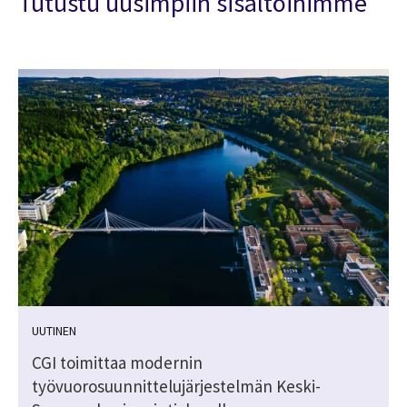
Tutustu uusimpiin sisältöihimme
UUTINEN
CGI toimittaa modernin
työvuorosuunnittelujärjestelmän Keski-