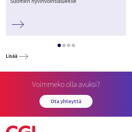
Suomen hyvinvointialueelle
Lisää
Voimmeko olla avuksi?
ota yhteyttä