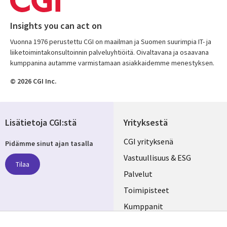
Insights you can act on
Vuonna 1976 perustettu CGI on maailman ja Suomen suurimpia IT- ja
liiketoimintakonsultoinnin palveluyhtiöitä. Oivaltavana ja osaavana
kumppanina autamme varmistamaan asiakkaidemme menestyksen.
© 2026 CGI Inc.
Lisätietoja CGI:stä
Yrityksestä
Useful
CGI yrityksenä
Pidämme sinut ajan tasalla
links
Vastuullisuus & ESG
Tilaa
FINLAND
Palvelut
Toimipisteet
Kumppanit
Seuraa meitä
Uutishuone