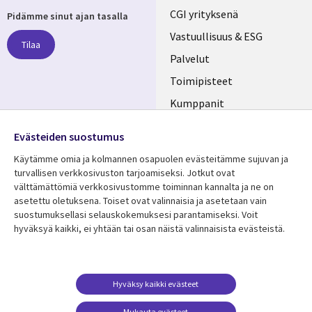
Useful
CGI yrityksenä
Pidämme sinut ajan tasalla
links
Vastuullisuus & ESG
Tilaa
FINLAND
Palvelut
Toimipisteet
Kumppanit
Seuraa meitä
Uutishuone
Evästeiden suostumus
Social
Ura CGI:llä
Käytämme omia ja kolmannen osapuolen evästeitämme sujuvan ja
Media
turvallisen verkkosivuston tarjoamiseksi. Jotkut ovat
FINLAND
välttämättömiä verkkosivustomme toiminnan kannalta ja ne on
asetettu oletuksena. Toiset ovat valinnaisia ​​ja asetetaan vain
Resurssikeskus
Lisätietoa
suostumuksellasi selauskokemuksesi parantamiseksi. Voit
hyväksyä kaikki, ei yhtään tai osan näistä valinnaisista evästeistä.
Library
Legal
Asiakastarinat
Tietosuoja
Links
FINLAND
Artikkelit
Tietosuojaseloste
FINLAND
Blogit
Käyttöehdot
Hyväksy kaikki evästeet
Tapahtumat
Yhteystiedot
Mukauta evästeet