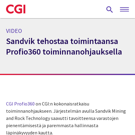
Skip
to
main
content
VIDEO
Sandvik tehostaa toimintaansa
Profio360 toiminnanohjauksella
CGI Profio360
on CGI:n kokonaisratkaisu
toiminnanohjaukseen. Järjestelmän avulla Sandvik Mining
and Rock Technology saavutti tavoitteensa varastojen
pienentämisestä ja paremmasta hallinnasta
läpinäkyvyyden kautta.