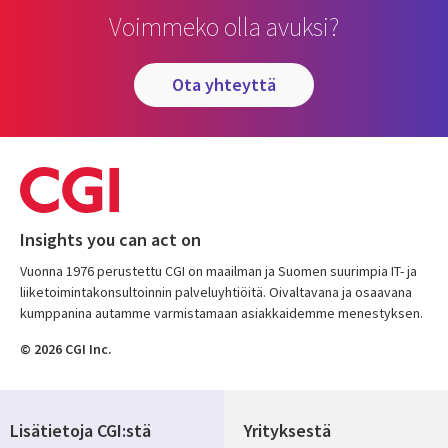
Voimmeko olla avuksi?
ota yhteyttä
Insights you can act on
Vuonna 1976 perustettu CGI on maailman ja Suomen suurimpia IT- ja
liiketoimintakonsultoinnin palveluyhtiöitä. Oivaltavana ja osaavana
kumppanina autamme varmistamaan asiakkaidemme menestyksen.
© 2026 CGI Inc.
Lisätietoja CGI:stä
Yrityksestä