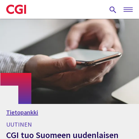
Skip
to
main
content
Tietopankki
UUTINEN
CGI tuo Suomeen uudenlaisen