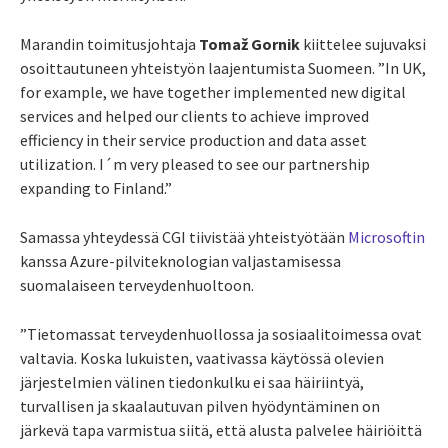
Marandin toimitusjohtaja
Tomaž Gornik
kiittelee sujuvaksi
osoittautuneen yhteistyön laajentumista Suomeen. ”In UK,
for example, we have together implemented new digital
services and helped our clients to achieve improved
efficiency in their service production and data asset
utilization. I´m very pleased to see our partnership
expanding to Finland.”
Samassa yhteydessä CGI tiivistää yhteistyötään
Microsoftin
kanssa Azure-pilviteknologian valjastamisessa
suomalaiseen terveydenhuoltoon.
”Tietomassat terveydenhuollossa ja sosiaalitoimessa ovat
valtavia. Koska lukuisten, vaativassa käytössä olevien
järjestelmien välinen tiedonkulku ei saa häiriintyä,
turvallisen ja skaalautuvan pilven hyödyntäminen on
järkevä tapa varmistua siitä, että alusta palvelee häiriöittä