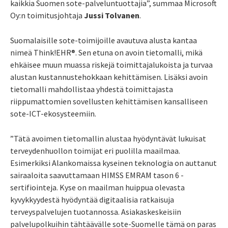
kaikkia Suomen sote-palveluntuottajia”, summaa Microsoft
Oy:n toimitusjohtaja
Jussi Tolvanen
.
Suomalaisille sote-toimijoille avautuva alusta kantaa
nimeä Think!EHR®. Sen etuna on avoin tietomalli, mikä
ehkäisee muun muassa riskejä toimittajalukoista ja turvaa
alustan kustannustehokkaan kehittämisen. Lisäksi avoin
tietomalli mahdollistaa yhdestä toimittajasta
riippumattomien sovellusten kehittämisen kansalliseen
sote-ICT-ekosysteemiin.
”Tätä avoimen tietomallin alustaa hyödyntävät lukuisat
terveydenhuollon toimijat eri puolilla maailmaa.
Esimerkiksi Alankomaissa kyseinen teknologia on auttanut
sairaaloita saavuttamaan HIMSS EMRAM tason 6 -
sertifiointeja. Kyse on maailman huippua olevasta
kyvykkyydestä hyödyntää digitaalisia ratkaisuja
terveyspalvelujen tuotannossa. Asiakaskeskeisiin
palvelupolkuihin tähtäävälle sote-Suomelle tämä on paras