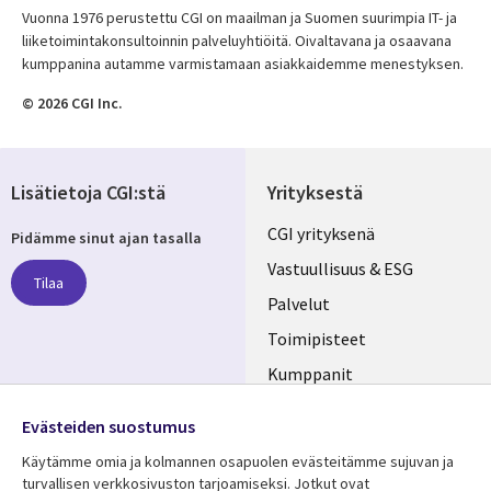
Vuonna 1976 perustettu CGI on maailman ja Suomen suurimpia IT- ja
liiketoimintakonsultoinnin palveluyhtiöitä. Oivaltavana ja osaavana
kumppanina autamme varmistamaan asiakkaidemme menestyksen.
© 2026 CGI Inc.
Lisätietoja CGI:stä
Yrityksestä
Useful
CGI yrityksenä
Pidämme sinut ajan tasalla
links
Vastuullisuus & ESG
Tilaa
FINLAND
Palvelut
Toimipisteet
Kumppanit
Seuraa meitä
Uutishuone
Evästeiden suostumus
Social
Ura CGI:llä
Käytämme omia ja kolmannen osapuolen evästeitämme sujuvan ja
Media
turvallisen verkkosivuston tarjoamiseksi. Jotkut ovat