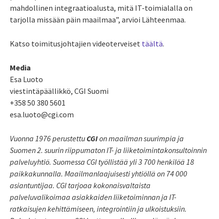
mahdollinen integraatioalusta, mitä IT-toimialalla on
tarjolla missään päin maailmaa”, arvioi Lähteenmaa.
Katso toimitusjohtajien videoterveiset
täältä
.
Media
Esa Luoto
viestintäpäällikkö, CGI Suomi
+358 50 380 5601
esa.luoto@cgi.com
Vuonna 1976 perustettu
CGI
on maailman suurimpia ja
Suomen 2. suurin riippumaton IT- ja liiketoimintakonsultoinnin
palveluyhtiö. Suomessa CGI työllistää yli 3 700 henkilöä 18
paikkakunnalla. Maailmanlaajuisesti yhtiöllä on 74 000
asiantuntijaa. CGI tarjoaa kokonaisvaltaista
palveluvalikoimaa asiakkaiden liiketoiminnan ja IT-
ratkaisujen kehittämiseen, integrointiin ja ulkoistuksiin.