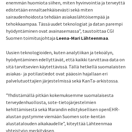
enemmän huomiota siihen, miten hyvinvointia ja terveyttä
edistetään ennaltaehkäisevästi sekä miten
sairaudenhoidosta tehdään asiakaslähtöisempää ja
tehokkaampaa. Tässä uudet teknologiat ja datan parempi
hyödyntäminen ovat avainasemassa”, taustoittaa CGI
Suomen toimitusjohtaja
Leena-Mari Lähteenmaa
.
Uusien teknologioiden, kuten analytiikan ja tekoälyn,
hyödyntäminen edellyttävät, että kaikki tarvittava data on
sitä tarvitsevien käytettävissä. Tällä hetkellä suomalaisten
asiakas- ja potilastiedot ovat pääosin hajallaan eri
palvelutuottajien järjestelmissä sekä KanTa-arkistossa.
”Yhdistämällä pitkän kokemuksemme suomalaisesta
terveydenhuollosta, sote-tietojärjestelmien
kehittämisestä sekä Marandin edistyksellisen openEHR-
alustan pystymme viemään Suomen sote-kentän
alustatalouden aikakaudelle”, kiteyttää Lähteenmaa
yhteistyön merkityksen.