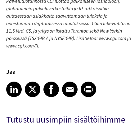
Palvelutuotannossa CGI luottaa paikalliseen läsnäoloon,
globaaleihin palveluverkostoihin ja IP-ratkaisuihin
auttaessaan asiakkaita saavuttamaan tuloksia ja
onnistumaan digitaalisessa muutoksessa. CGI:n liikevaihto on
11,5 Mrd. C$, ja yritys on listattu Toronton sekä New Yorkin
pörsseissä (TSX:GIB.A ja NYSE:GIB). Lisätietoa: www.cgi.com ja
www.cgi.com/fi.
Jaa
Share article on LinkedIn
Share article on X
Share article on Facebook
Share article on Email
Share article on Print
LinkedIn
X
Facebook
Email
Print
Tutustu uusimpiin sisältöihimme