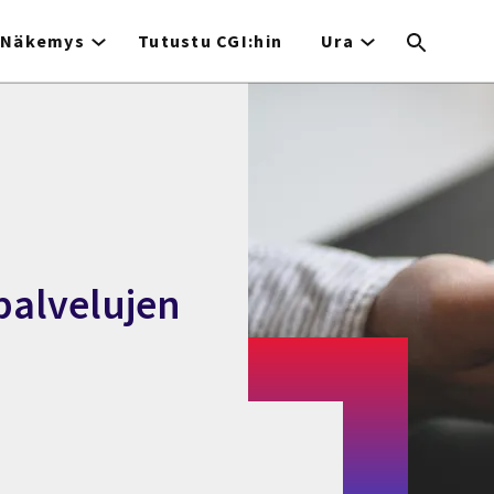
Näkemys
Tutustu CGI:hin
Ura
palvelujen