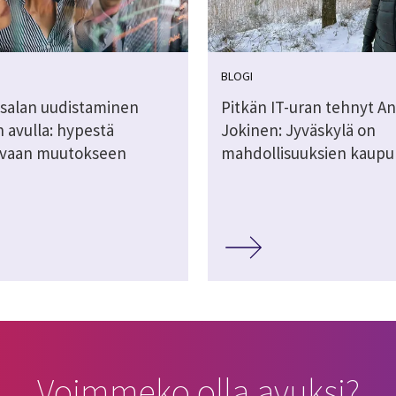
BLOGI
salan uudistaminen
Pitkän IT-uran tehnyt An
 avulla: hypestä
Jokinen: Jyväskylä on
avaan muutokseen
mahdollisuuksien kaupu
Voimmeko olla avuksi?