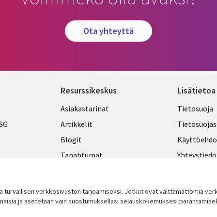
ota yhteyttä
Resurssikeskus
Lisätietoa
Library
Legal
Asiakastarinat
Tietosuoja
Links
FINLA
ESG
Artikkelit
Tietosuojas
FINLAND
Blogit
Käyttöehdo
Tapahtumat
Yhteystiedo
Podcastit
Evästeasetu
Viewpoints
turvallisen verkkosivuston tarjoamiseksi. Jotkut ovat välttämättömiä v
innaisia ​​ja asetetaan vain suostumuksellasi selauskokemuksesi parantamise
Katso lisää