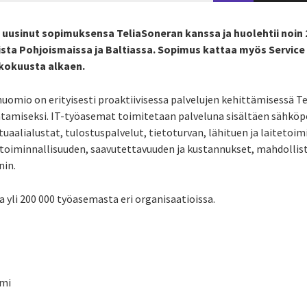
 uusinut sopimuksensa TeliaSoneran kanssa ja huolehtii noin
sta Pohjoismaissa ja Baltiassa. Sopimus kattaa myös Service 
ukokuusta alkaen.
uomio on erityisesti proaktiivisessa palvelujen kehittämisessä 
amiseksi. IT-työasemat toimitetaan palveluna sisältäen sähköp
uaalialustat, tulostuspalvelut, tietoturvan, lähituen ja laitetoi
 toiminnallisuuden, saavutettavuuden ja kustannukset, mahdolli
in.
a yli 200 000 työasemasta eri organisaatioissa.
omi