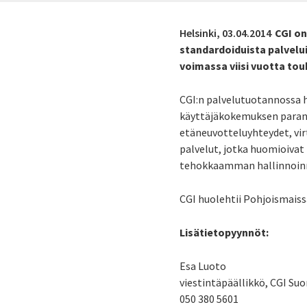
Helsinki,
03.04.2014
CGI on
standardoiduista palvelui
voimassa viisi vuotta to
CGI:n palvelutuotannossa h
käyttäjäkokemuksen parant
etäneuvotteluyhteydet, virt
palvelut, jotka huomioivat
tehokkaamman hallinnoinn
CGI huolehtii Pohjoismaiss
Lisätietopyynnöt:
Esa Luoto
viestintäpäällikkö, CGI Su
050 380 5601