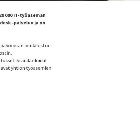
 20 000 IT-työaseman
desk -palvelun ja on
TeliaSoneran henkilöstön
ostin,
mitukset. Standardoidut
stavat yhtiön työasemien