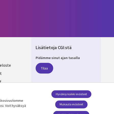
Lisätietoja CGI:stä
Pidämme sinut ajan tasalla
ND
eloste
Tilaa
t
t
ksesi
Seuraa meitä
Hyväksy kaikki evästeet
erkkosivustomme
Social Media FINLAND
Mukauta evästeet
ksi. Voit hyväksyä