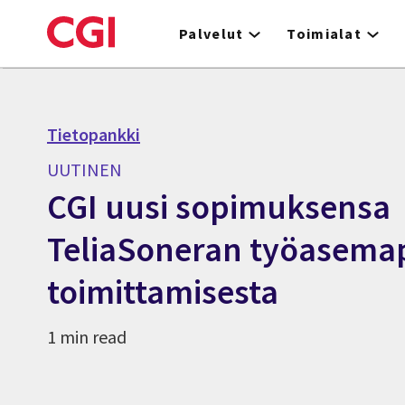
Skip
to
Palvelut
Toimialat
main
content
Tietopankki
UUTINEN
CGI uusi sopimuksensa
TeliaSoneran työasema
toimittamisesta
1 min read