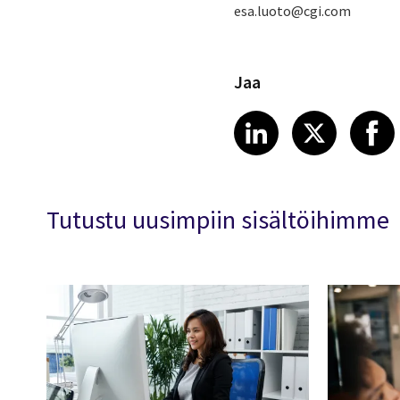
esa.luoto@cgi.com
Jaa
Share article
Share art
Shar
LinkedIn
X
Tutustu uusimpiin sisältöihimme