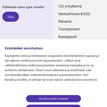
Useful
CGI yrityksenä
Pidämme sinut ajan tasalla
links
Vastuullisuus & ESG
Tilaa
FINLAND
Palvelut
Toimipisteet
Kumppanit
Seuraa meitä
Uutishuone
Evästeiden suostumus
Social
Ura CGI:llä
Käytämme omia ja kolmannen osapuolen evästeitämme sujuvan ja
Media
turvallisen verkkosivuston tarjoamiseksi. Jotkut ovat
FINLAND
välttämättömiä verkkosivustomme toiminnan kannalta ja ne on
asetettu oletuksena. Toiset ovat valinnaisia ​​ja asetetaan vain
Resurssikeskus
Lisätietoa
suostumuksellasi selauskokemuksesi parantamiseksi. Voit
hyväksyä kaikki, ei yhtään tai osan näistä valinnaisista evästeistä.
Library
Legal
Asiakastarinat
Tietosuoja
Links
FINLAND
Artikkelit
Tietosuojaseloste
FINLAND
Blogit
Käyttöehdot
Hyväksy kaikki evästeet
Tapahtumat
Yhteystiedot