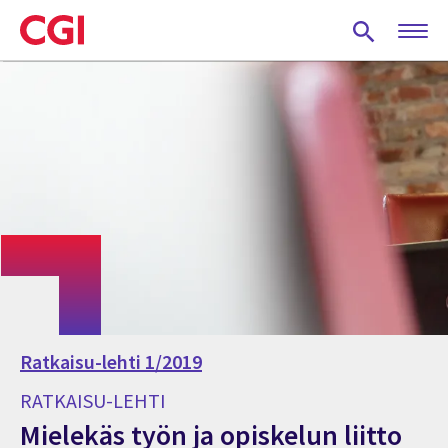
Skip
to
main
content
Ratkaisu-lehti 1/2019
RATKAISU-LEHTI
Mielekäs työn ja opiskelun liitto