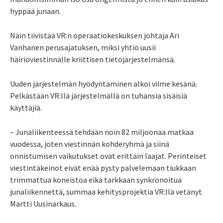
hyppää junaan.
Näin tiivistää VR:n operaatiokeskuksen johtaja Ari
Vanhanen perusajatuksen, miksi yhtiö uusii
häiriöviestinnälle kriittisen tietojärjestelmänsä.
Uuden järjestelmän hyödyntäminen alkoi viime kesänä.
Pelkästään VR:llä järjestelmällä on tuhansia sisäisiä
käyttäjiä.
– Junaliikenteessä tehdään noin 82 miljoonaa matkaa
vuodessa, joten viestinnän kohderyhmä ja siinä
onnistumisen vaikutukset ovat erittäin laajat. Perinteiset
viestintäkeinot eivät enää pysty palvelemaan tiukkaan
trimmattua koneistoa eikä tarkkaan synkronoitua
junaliikennettä, summaa kehitysprojektia VR:llä vetänyt
Martti Uusinarkaus.