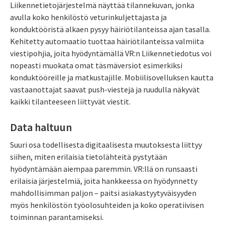
Liikennetietojärjestelmä näyttää tilannekuvan, jonka
avulla koko henkilöstö veturinkuljettajasta ja
konduktööristä alkaen pysyy häiriötilanteissa ajan tasalla.
Kehitetty automaatio tuottaa häiriötilanteissa valmiita
viestipohjia, joita hyödyntämällä VR:n Liikennetiedotus voi
nopeasti muokata omat täsmäversiot esimerkiksi
konduktööreille ja matkustajille. Mobiilisovelluksen kautta
vastaanottajat saavat push-viestejä ja ruudulla näkyvät
kaikki tilanteeseen liittyvät viestit.
Data haltuun
Suuri osa todellisesta digitaalisesta muutoksesta liittyy
siihen, miten erilaisia tietolähteitä pystytään
hyödyntämään aiempaa paremmin. VR:llä on runsaasti
erilaisia järjestelmiä, joita hankkeessa on hyödynnetty
mahdollisimman paljon – paitsi asiakastyytyväisyyden
myös henkilöstön työolosuhteiden ja koko operatiivisen
toiminnan parantamiseksi.