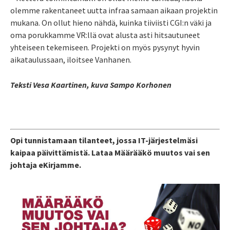
olemme rakentaneet uutta infraa samaan aikaan projektin
mukana. On ollut hieno nähdä, kuinka tiiviisti CGI:n väki ja
oma porukkamme VR:llä ovat alusta asti hitsautuneet
yhteiseen tekemiseen. Projekti on myös pysynyt hyvin
aikataulussaan, iloitsee Vanhanen.
Teksti Vesa Kaartinen, kuva Sampo Korhonen
Opi tunnistamaan tilanteet, jossa IT-järjestelmäsi
kaipaa päivittämistä. Lataa Määrääkö muutos vai sen
johtaja eKirjamme.