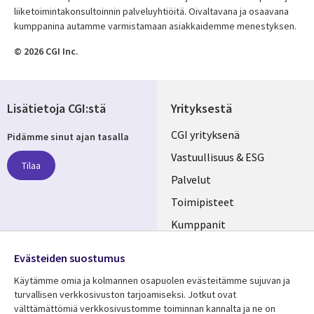
liiketoimintakonsultoinnin palveluyhtiöitä. Oivaltavana ja osaavana
kumppanina autamme varmistamaan asiakkaidemme menestyksen.
© 2026 CGI Inc.
Lisätietoja CGI:stä
Yrityksestä
Useful
CGI yrityksenä
Pidämme sinut ajan tasalla
links
Vastuullisuus & ESG
Tilaa
FINLAND
Palvelut
Toimipisteet
Kumppanit
Seuraa meitä
Uutishuone
Evästeiden suostumus
Social
Ura CGI:llä
Käytämme omia ja kolmannen osapuolen evästeitämme sujuvan ja
Media
turvallisen verkkosivuston tarjoamiseksi. Jotkut ovat
FINLAND
välttämättömiä verkkosivustomme toiminnan kannalta ja ne on