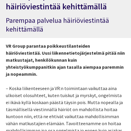
häiriöviestintää kehittämällä
Parempaa palvelua häiriöviestintää
kehittämällä
VR Group parantaa poikkeustilanteiden
häiriöviestintää. Uusi liikennetietojärjestelmä pitää niin
matkustajat, henkilökunnan kuin
yhteistyökumppanitkin ajan tasalla aiempaa paremmin
ja nopeammin.
– Koska liikenteeseen ja VR:n toimintaan vaikuttaa aina
ulkoiset olosuhteet, kuten tuiskut ja myrskyt, ongelmista
ei ikävä kyllä koskaan päästä täysin pois. Mutta nopealla ja
täsmällisellä viestinnällä häiriöt on mahdollista hoitaa
kuntoon niin, että ne ehtivät vaikuttaa mahdollisimman
vähän matkustajien elämään. Tavoitteenamme on hoitaa
mahdollisimman iso osa ongelmista jo ennen kuin asiakas