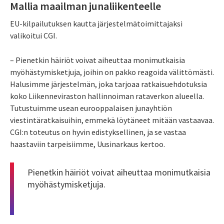
Mallia maailman junaliikenteelle
EU-kilpailutuksen kautta järjestelmätoimittajaksi
valikoitui CGI.
– Pienetkin häiriöt voivat aiheuttaa monimutkaisia
myöhästymisketjuja, joihin on pakko reagoida välittömästi.
Halusimme järjestelmän, joka tarjoaa ratkaisuehdotuksia
koko Liikenneviraston hallinnoiman rataverkon alueella.
Tutustuimme usean eurooppalaisen junayhtiön
viestintäratkaisuihin, emmekä löytäneet mitään vastaavaa.
CGI:n toteutus on hyvin edistyksellinen, ja se vastaa
haastaviin tarpeisiimme, Uusinarkaus kertoo.
Pienetkin häiriöt voivat aiheuttaa monimutkaisia
myöhästymisketjuja.