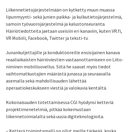
Liikennetietojärjestelmään on kytketty muun muassa
lipunmyynti- sekä junien paikka- ja kulkutietojärjestelmä,
samoin työvuorojärjestelmä ja kalustonseuranta.
Häiriötiedotteita jaetaan useisiin eri kanaviin, kuten VR.fi,
VR Mobiili, Facebook, Twitter ja teksti-tv.
Junankuljettajille ja konduktööreille ensisijainen kanava
reaaliaikaisten häiriöviestien vastaanottamiseen on Liito-
niminen mobiilisovellus. Siitä he saavat myös tiedot
vaihtomatkustajien määrästä junassa ja seuraavalla
asemalla sekä mahdollisuuden lähettää
operaatiokeskukseen viestiä ja valokuvia kentältä.
Kokonaisuuden totettamisessa CGI hyödynsi ketteriä
projektimenetelmiä, pitkää kokemustaan
liikennetoimialalta sekä uusia digiteknologioita.
– Ketterä toimintamalli on ollut meille tärkeää, koska